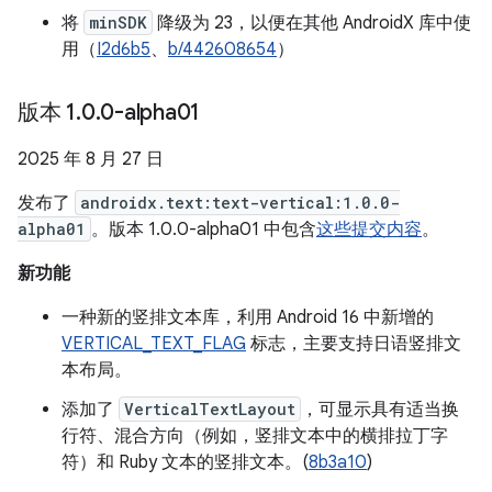
将
minSDK
降级为 23，以便在其他 AndroidX 库中使
用（
I2d6b5
、
b/442608654
）
版本 1
.
0
.
0-alpha01
2025 年 8 月 27 日
发布了
androidx.text:text-vertical:1.0.0-
alpha01
。版本 1.0.0-alpha01 中包含
这些提交内容
。
新功能
一种新的竖排文本库，利用 Android 16 中新增的
VERTICAL_TEXT_FLAG
标志，主要支持日语竖排文
本布局。
添加了
VerticalTextLayout
，可显示具有适当换
行符、混合方向（例如，竖排文本中的横排拉丁字
符）和 Ruby 文本的竖排文本。(
8b3a10
)