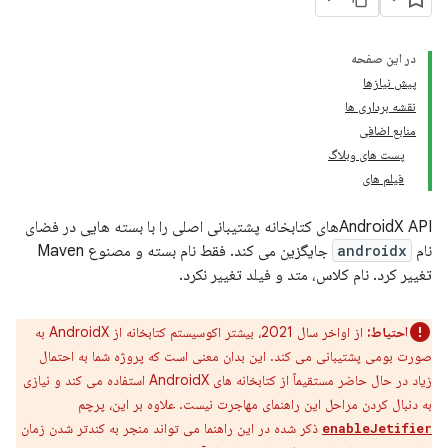
در این صفحه
پیش نیازها
نقشه برداری ها
منابع اضافی
پست های وبلاگ
فیلم های
AndroidX APIهای کتابخانه پشتیبانی اصلی را با بسته هایی در فضای
نام
androidx
جایگزین می کند. فقط نام بسته و مصنوع Maven
تغییر کرد. نام کلاس، متد و فیلد تغییر نکرد.
احتیاط:
از اواخر سال 2021، بیشتر اکوسیستم کتابخانه از AndroidX به
صورت بومی پشتیبانی می کند. این بدان معنی است که پروژه شما به احتمال
زیاد در حال حاضر مستقیماً از کتابخانه های AndroidX استفاده می کند و نیازی
به دنبال کردن مراحل این راهنمای مهاجرت نیست. علاوه بر این، پرچم
ذکر شده در این راهنما می تواند منجر به کندتر شدن زمان
enableJetifier