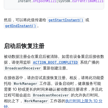
Instant
.
ofEpochMilli
(
System
.
currentTimeMillis
(
然后，可以将此值传递给
getStartInstant()
或
getEndInstant()
。
启动后恢复注册
被动数据注册会在重启后被清除。如需在设备重启后接收数
据，请使用监听
ACTION_BOOT_COMPLETED
系统广播的
BroadcastReceiver
重新创建注册。
在接收器中，请勿尝试直接恢复注册。相反，请将此功能委
托给
WorkManager
工作器。设备启动时，健康服务可能
需要 10 秒或更长的时间来确认被动数据注册请求，并且此
过程可能会超出
BroadcastReceiver
的允许执行时间。
相比之下，
WorkManager
工作器的
执行时间上限为 10 分
钟
。