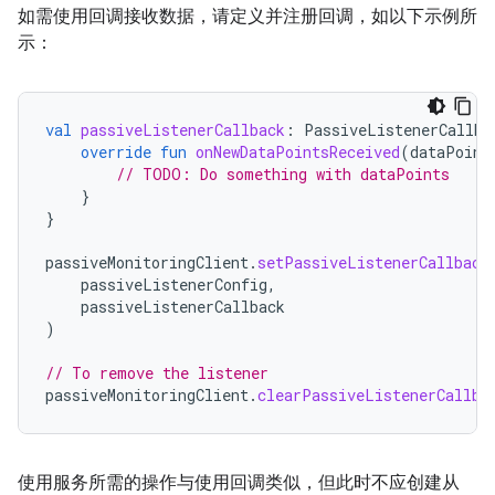
如需使用回调接收数据，请定义并注册回调，如以下示例所
示：
val
passiveListenerCallback
:
PassiveListenerCallba
override
fun
onNewDataPointsReceived
(
dataPoint
// TODO: Do something with dataPoints
}
}
passiveMonitoringClient
.
setPassiveListenerCallback
passiveListenerConfig
,
passiveListenerCallback
)
// To remove the listener
passiveMonitoringClient
.
clearPassiveListenerCallba
使用服务所需的操作与使用回调类似，但此时不应创建从