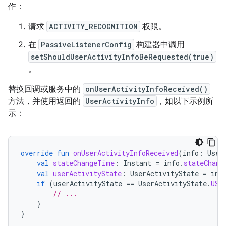
作：
请求
ACTIVITY_RECOGNITION
权限。
在
PassiveListenerConfig
构建器中调用
setShouldUserActivityInfoBeRequested(true)
。
替换回调或服务中的
onUserActivityInfoReceived()
方法，并使用返回的
UserActivityInfo
，如以下示例所
示：
override
fun
onUserActivityInfoReceived
(
info
:
User
val
stateChangeTime
:
Instant
=
info
.
stateChang
val
userActivityState
:
UserActivityState
=
inf
if
(
userActivityState
==
UserActivityState
.
USE
// ...
}
}