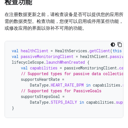
检查功能
在注册数据更新之前，请检查设备是否可以提供您的应用所
需的数据类型。检查功能，您便可以启用或停用某些功能，
或修改应用的界面以弥补不可用的功能。
val
healthClient
=
HealthServices
.
getClient
(
this
/
val
passiveMonitoringClient
=
healthClient
.
passive
lifecycleScope
.
launchWhenCreated
{
val
capabilities
=
passiveMonitoringClient
.
cap
// Supported types for passive data collection
supportsHeartRate
=
DataType
.
HEART_RATE_BPM
in
capabilities
.
su
// Supported types for PassiveGoals
supportsStepsGoal
=
DataType
.
STEPS_DAILY
in
capabilities
.
suppo
}