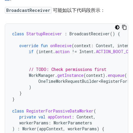
BroadcastReceiver
可能如以下代码段所示：
class
StartupReceiver
:
BroadcastReceiver
()
{
override
fun
onReceive
(
context
:
Context
,
intent
if
(
intent
.
action
!=
Intent
.
ACTION_BOOT_CO
// TODO: Check permissions first
WorkManager
.
getInstance
(
context
).
enqueue
(
OneTimeWorkRequestBuilder<RegisterForPa
)
}
}
class
RegisterForPassiveDataWorker
(
private
val
appContext
:
Context
,
workerParams
:
WorkerParameters
)
:
Worker
(
appContext
,
workerParams
)
{