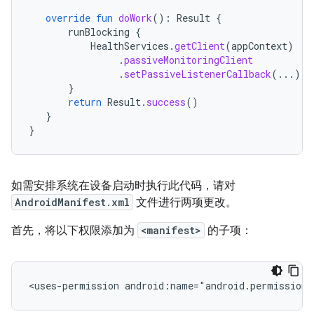
override
fun
doWork
():
Result
{
runBlocking
{
HealthServices
.
getClient
(
appContext
)
.
passiveMonitoringClient
.
setPassiveListenerCallback
(...)
}
return
Result
.
success
()
}
}
如需安排系统在设备启动时执行此代码，请对
AndroidManifest.xml
文件进行两项更改。
首先，将以下权限添加为
<manifest>
的子项：
<uses-permission
android:name="android.permission