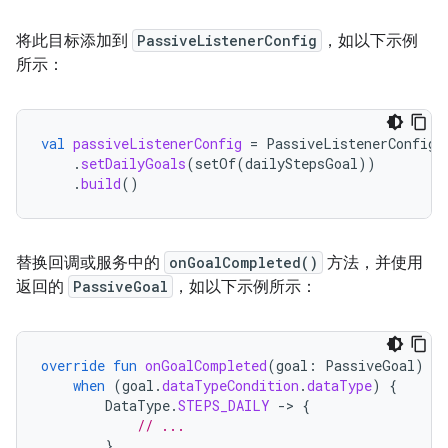
将此目标添加到
PassiveListenerConfig
，如以下示例
所示：
val
passiveListenerConfig
=
PassiveListenerConfig
.
.
setDailyGoals
(
setOf
(
dailyStepsGoal
))
.
build
()
替换回调或服务中的
onGoalCompleted()
方法，并使用
返回的
PassiveGoal
，如以下示例所示：
override
fun
onGoalCompleted
(
goal
:
PassiveGoal
)
{
when
(
goal
.
dataTypeCondition
.
dataType
)
{
DataType
.
STEPS_DAILY
-
>
{
// ...
}