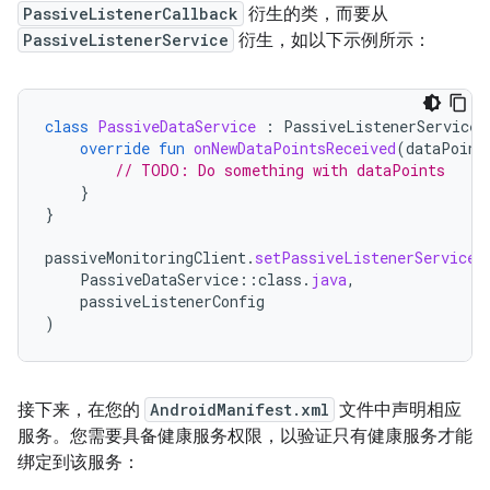
PassiveListenerCallback
衍生的类，而要从
PassiveListenerService
衍生，如以下示例所示：
class
PassiveDataService
:
PassiveListenerService
(
override
fun
onNewDataPointsReceived
(
dataPoint
// TODO: Do something with dataPoints
}
}
passiveMonitoringClient
.
setPassiveListenerServiceA
PassiveDataService
::
class
.
java
,
passiveListenerConfig
)
接下来，在您的
AndroidManifest.xml
文件中声明相应
服务。您需要具备健康服务权限，以验证只有健康服务才能
绑定到该服务：