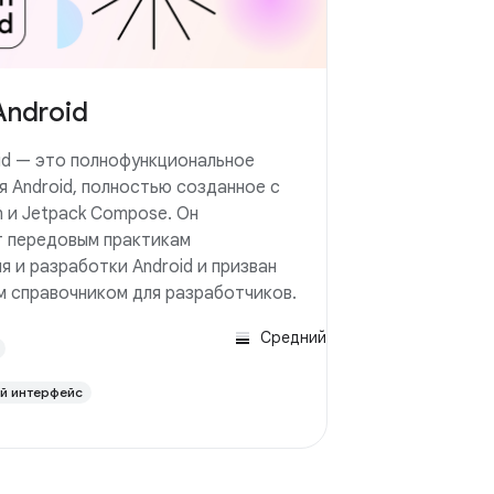
Android
oid — это полнофункциональное
я Android, полностью созданное с
n и Jetpack Compose. Он
 передовым практикам
я и разработки Android и призван
м справочником для разработчиков.
Средний
й интерфейс