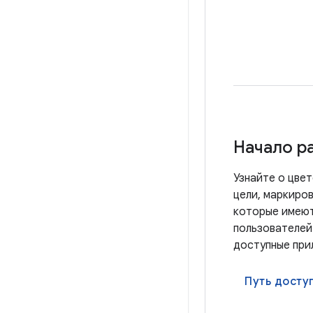
Начало р
Узнайте о цве
цели, маркиров
которые имеют
пользователей.
доступные прил
Путь досту