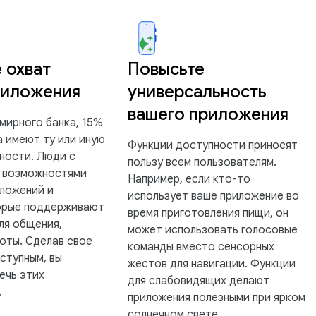
 охват
Повысьте
риложения
универсальность
вашего приложения
мирного банка, 15%
а имеют ту или иную
Функции доступности приносят
ности. Люди с
пользу всем пользователям.
и возможностями
Например, если кто-то
иложений и
использует ваше приложение во
орые поддерживают
время приготовления пищи, он
ля общения,
может использовать голосовые
боты. Сделав свое
команды вместо сенсорных
ступным, вы
жестов для навигации. Функции
ечь этих
для слабовидящих делают
.
приложения полезными при ярком
солнечном свете.