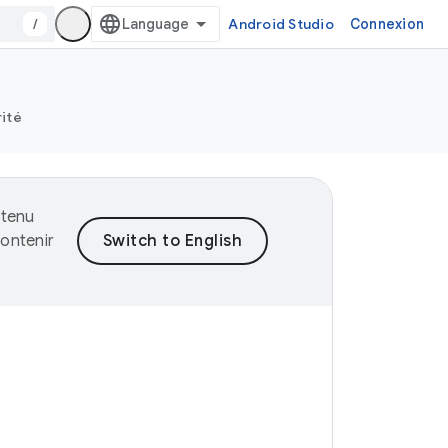
/
Android Studio
Connexion
rité
ntenu
ontenir