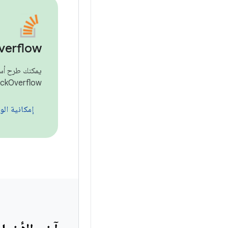
verflow
ckOverflow.
إمكانية الوصول في droid