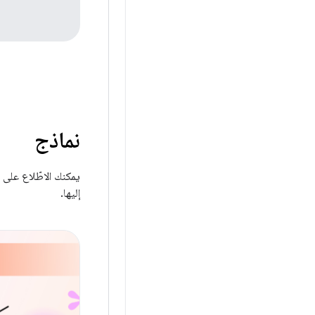
نماذج
إليها.