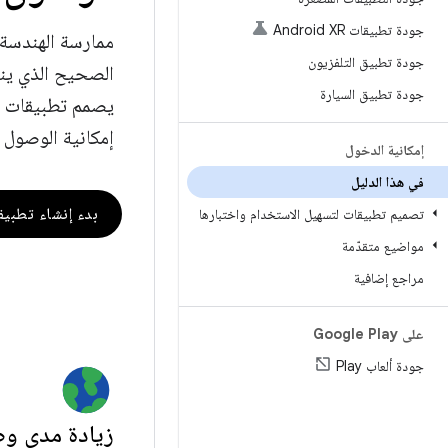
جودة تطبيقات Android XR
ممارسة الهندسة 
جودة تطبيق التلفزيون
الصحيح الذي ينب
جودة تطبيق السيارة
يصمم تطبيقات ل
إمكانية الوصول إ
إمكانية الدخول
في هذا الدليل
بدء إنشاء تطبي
تصميم تطبيقات لتسهيل الاستخدام واختبارها
مواضيع متقدّمة
مراجع إضافية
على Google Play
جودة ألعاب Play
زيادة مدى و