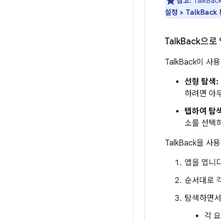
참고:
TalkB
설정 > TalkBac
Talk
Back으로
TalkBack이 
선형 탐색:
하려면 아무
탭하여 탐색
소를 선택하
TalkBack을 
앱을 엽니다
순서대로 
탐색하면서
각 