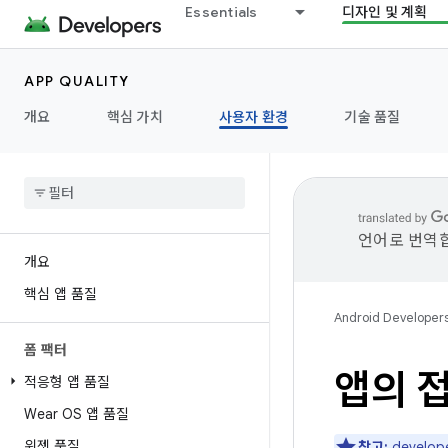
Essentials
디자인 및 계획
APP QUALITY
개요
핵심 가치
사용자 환경
기술 품질
언어로 번역합
개요
핵심 앱 품질
Android Developer
폼 팩터
앱의 
적응형 앱 품질
Wear OS 앱 품질
위젯 품질
참고:
develo