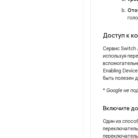
Ото
голо
Доступ к к
Сервис Switch
используя пер
вспомогательн
Enabling Devic
быть полезен 
*
Google не по
Включите до
Один из спосо
переключатель
переключатель