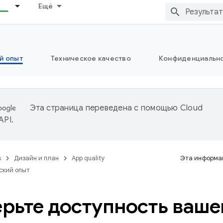
Ещё
й опыт
Техническое качество
Конфиденциально
Эта страница переведена с помощью
Cloud
 API
.
s
Дизайн и план
App quality
Эта информац
ский опыт
рьте доступность ваше