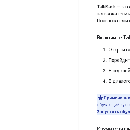
TalkBack — это
пользователи м
Пользователи 
Включите Tal
Откройте
Перейдит
В верхней
В диалог
Примечание
обучающий курс
Запустить обу
Изучите воз