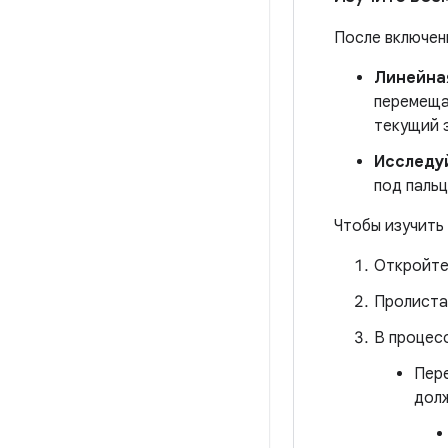
После включен
Линейная
перемеща
текущий 
Исследуй
под паль
Чтобы изучить
Откройте
Пролиста
В процес
Пере
долж