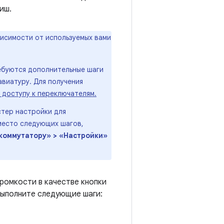
иш.
висимости от используемых вами
ребуются дополнительные шаги
виатуру. Для получения
 доступу к переключателям.
стер настройки для
место следующих шагов,
коммутатору» > «Настройки»
громкости в качестве кнопки
 выполните следующие шаги: