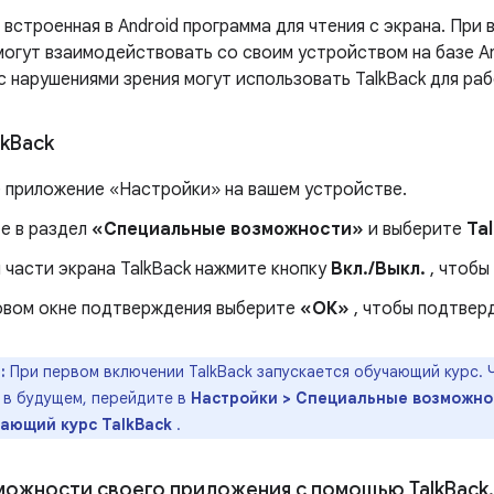
 встроенная в Android программа для чтения с экрана. При 
огут взаимодействовать со своим устройством на базе And
с нарушениями зрения могут использовать TalkBack для ра
k
Back
 приложение «Настройки» на вашем устройстве.
е в раздел
«Специальные возможности»
и выберите
Ta
 части экрана TalkBack нажмите кнопку
Вкл./Выкл.
, чтобы
овом окне подтверждения выберите
«ОК»
, чтобы подтвер
:
При первом включении TalkBack запускается обучающий курс. 
 в будущем, перейдите в
Настройки > Специальные возможнос
чающий курс TalkBack
.
можности своего приложения с помощью Talk
Back
.