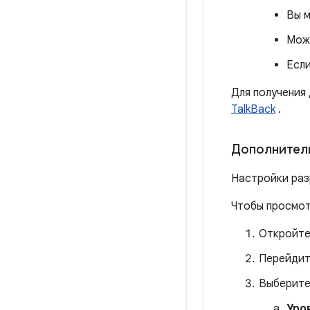
Вы м
Можн
Если
Для получения
TalkBack
.
Дополнитель
Настройки раз
Чтобы просмот
Откройте
Перейдит
Выберит
Уро