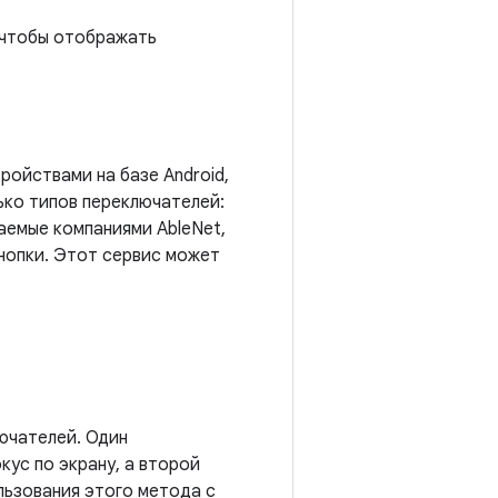
 чтобы отображать
ройствами на базе Android,
ько типов переключателей:
аемые компаниями AbleNet,
 кнопки. Этот сервис может
ючателей. Один
ус по экрану, а второй
льзования этого метода с