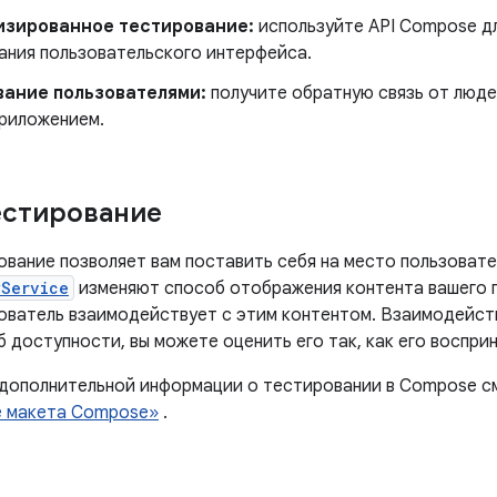
изированное тестирование:
используйте API Compose д
ания пользовательского интерфейса.
вание пользователями:
получите обратную связь от люд
приложением.
естирование
ование позволяет вам поставить себя на место пользовате
yService
изменяют способ отображения контента вашего 
ьзователь взаимодействует с этим контентом. Взаимодейст
 доступности, вы можете оценить его так, как его воспри
 дополнительной информации о тестировании в Compose с
е макета Compose»
.