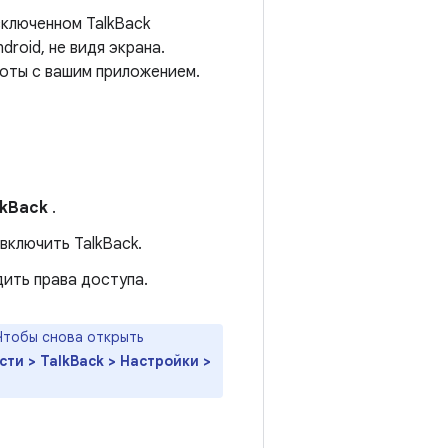
включенном TalkBack
roid, не видя экрана.
боты с вашим приложением.
lkBack
.
 включить TalkBack.
дить права доступа.
Чтобы снова открыть
ти > TalkBack > Настройки >