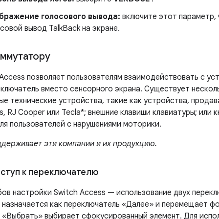
бражение голосового вывода:
включите этот параметр,
совой вывод TalkBack на экране.
оммутатору
 Access позволяет пользователям взаимодействовать с уст
еключатель вместо сенсорного экрана. Существует нескол
ые технические устройства, такие как устройства, продав
es, RJ Cooper или Tecla*; внешние клавиши клавиатуры; или
для пользователей с нарушениями моторики.
ддерживает эти компании и их продукцию.
ступ к переключателю
бов настройки Switch Access — использование двух перекл
 назначается как переключатель «Далее» и перемещает фок
 «Выбрать» выбирает сфокусированный элемент. Для испо