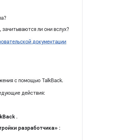
па?
 зачитываются ли они вслух?
зовательской документации
жения с помощью TalkBack.
ледующие действия:
lkBack
.
тройки разработчика»
: