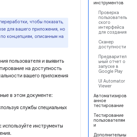
инструментов
Проверка
пользователь
переработки, чтобы показать,
ского
интерфейса
se для вашего приложения, но
для создания
 по концепциям, описанным на
Сканер
доступности
Предварител
ния пользователя и выявить
ьный отчет о
запуске в
стирование на доступность
Google Play
сальности вашего приложения
UI Automator
Viewer
ные в этом документе:
Автоматизиров
анное
тестирование
пользуя службы специальных
Тестирование
пользователям
и
:
используйте инструменты
ения.
Дополнительны