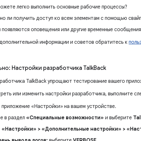
ожете легко выполнить основные рабочие процессы?
о ли получить доступ ко всем элементам с помощью свай
 появляются оповещения или другие временные сообщения,
 дополнительной информации и советов обратитесь к
поль
но: Настройки разработчика Talk
Back
работчика TalkBack упрощают тестирование вашего прило
реть или изменить настройки разработчика, выполните с
 приложение «Настройки» на вашем устройстве.
е в раздел
«Специальные возможности»
и выберите
Ta
е
«Настройки» > «Дополнительные настройки» > «Нас
вень вывода логов:
выберите
VERBOSE
.