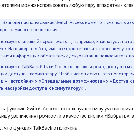
чателями можно использовать любую пару аппаратных клав
:
Ваш опыт использования Switch Access может отличаться в за
 программного обеспечения.
спользуете внешний переключатель, например, клавиатуру, пот
йке. Например, необходимо повторно включить программную кла
льной информации обратитесь к
документации пользователя по
спользуете TalkBack 5.1 или более позднюю версию, доступен ма
ции доступа к коммутатору. Чтобы использовать этот мастер в
 в
«Настройки» > «Специальные возможности» > «Доступ к 
ь настройки доступа к коммутатору»
.
ть функцию Switch Access, используя клавишу уменьшения 
авишу увеличения громкости в качестве кнопки «Выбрать»,
, что функция TalkBack отключена.