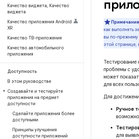
прил
Качество виджета
,
Качество
виджета
Качество приложения Android
Примечание
XR
как выполнять 
вы по-прежнему 
Качество ТВ-приложения
этой странице,
Качество автомобильного
приложения
Тестирование 
проблемы с уд
Доступность
может показат
В этом руководстве
для всех поль
Создавайте и тестируйте
Для достижени
приложения на предмет
доступности
Ручное т
Сделайте приложения более
возможно
доступными
Тестиров
Принципы улучшения
для выяв
доступности приложений