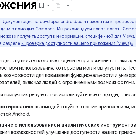
ожения
:
Документация на developer.android.com находится в процессе 
задачи с помощью Compose. Мы рекомендуем использовать Compo
можете получить доступ к информации, специфичной для Views,
 в разделе
«Проверка доступности вашего приложения (Views)»
.
на доступность позволяет оценить приложение с точки зре
обством использования, которые вы могли бы упустить. Те
ь возможности для повышения функциональности и универ
зователей, включая людей с ограниченными возможностями.
я наилучших результатов используйте все подходы, описан
естирование:
взаимодействуйте с вашим приложением, ис
стей Android.
ание с использованием аналитических инструментов
ления возможностей улучшения доступности вашего прилож