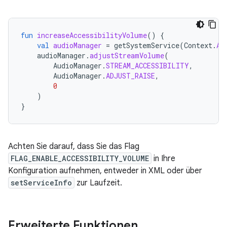
fun
increaseAccessibilityVolume
()
{
val
audioManager
=
getSystemService
(
Context
.
AU
audioManager
.
adjustStreamVolume
(
AudioManager
.
STREAM_ACCESSIBILITY
,
AudioManager
.
ADJUST_RAISE
,
0
)
}
Achten Sie darauf, dass Sie das Flag
FLAG_ENABLE_ACCESSIBILITY_VOLUME
in Ihre
Konfiguration aufnehmen, entweder in XML oder über
setServiceInfo
zur Laufzeit.
Erweiterte Funktionen