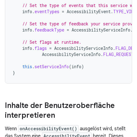
// Set the type of events that this service wa
info
.
eventTypes
=
AccessibilityEvent
.
TYPE_VIEW
// Set the type of feedback your service provi
info
.
feedbackType
=
AccessibilityServiceInfo
.
F
// Set flags at runtime.
info
.
flags
=
AccessibilityServiceInfo
.
FLAG_DEF
AccessibilityServiceInfo
.
FLAG_REQUEST_
this
.
setServiceInfo
(
info
)
}
Inhalte der Benutzeroberfläche
interpretieren
Wenn
onAccessibilityEvent()
ausgelöst wird, stellt
das System eine
AccessibilityEvent
bereit. Dieses