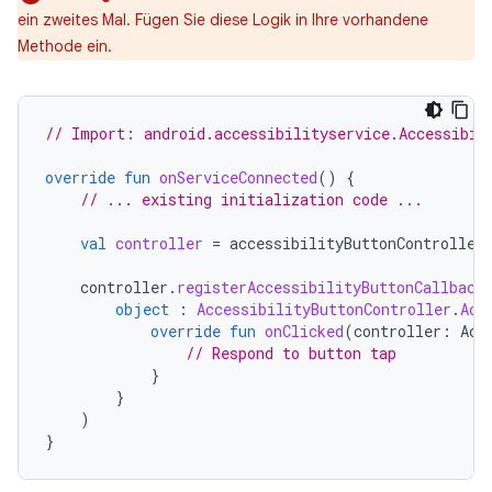
ein zweites Mal. Fügen Sie diese Logik in Ihre vorhandene
Methode ein.
// Import: android.accessibilityservice.Accessibil
override
fun
onServiceConnected
()
{
// ... existing initialization code ...
val
controller
=
accessibilityButtonController
controller
.
registerAccessibilityButtonCallback
object
:
AccessibilityButtonController
.
Acc
override
fun
onClicked
(
controller
:
Acc
// Respond to button tap
}
}
)
}