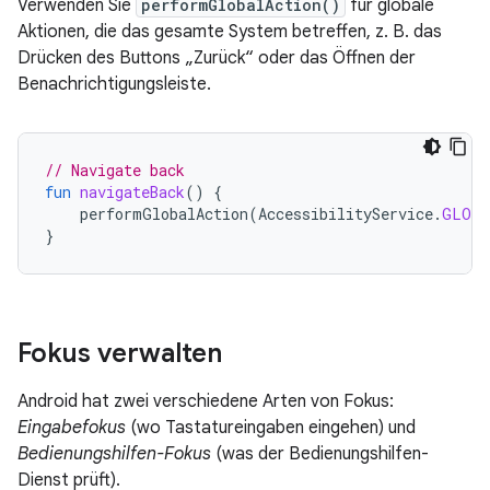
Verwenden Sie
performGlobalAction()
für globale
Aktionen, die das gesamte System betreffen, z. B. das
Drücken des Buttons „Zurück“ oder das Öffnen der
Benachrichtigungsleiste.
// Navigate back
fun
navigateBack
()
{
performGlobalAction
(
AccessibilityService
.
GLOBA
}
Fokus verwalten
Android hat zwei verschiedene Arten von Fokus:
Eingabefokus
(wo Tastatureingaben eingehen) und
Bedienungshilfen-Fokus
(was der Bedienungshilfen-
Dienst prüft).