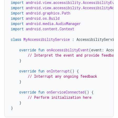
import
android.view.accessibility.AccessibilityEve
import
android.view.accessibility.AccessibilityNod
import
android.graphics.Path
import
android.os.Build
import
android.media.AudioManager
import
android.content.Context
class
MyAccessibilityService
:
AccessibilityServic
override
fun
onAccessibilityEvent
(
event
:
Acces
// Interpret the event and provide feedbac
}
override
fun
onInterrupt
()
{
// Interrupt any ongoing feedback
}
override
fun
onServiceConnected
()
{
// Perform initialization here
}
}