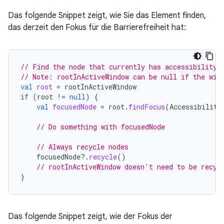
Das folgende Snippet zeigt, wie Sie das Element finden,
das derzeit den Fokus für die Barrierefreiheit hat:
// Find the node that currently has accessibility 
// Note: rootInActiveWindow can be null if the win
val
root
=
rootInActiveWindow
if
(
root
!=
null
)
{
val
focusedNode
=
root
.
findFocus
(
Accessibility
// Do something with focusedNode
// Always recycle nodes
focusedNode
?.
recycle
()
// rootInActiveWindow doesn't need to be recyc
}
Das folgende Snippet zeigt, wie der Fokus der