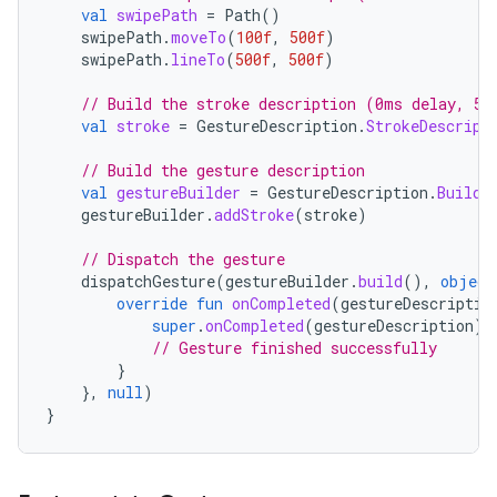
val
swipePath
=
Path
()
swipePath
.
moveTo
(
100f
,
500f
)
swipePath
.
lineTo
(
500f
,
500f
)
// Build the stroke description (0ms delay, 50
val
stroke
=
GestureDescription
.
StrokeDescript
// Build the gesture description
val
gestureBuilder
=
GestureDescription
.
Builde
gestureBuilder
.
addStroke
(
stroke
)
// Dispatch the gesture
dispatchGesture
(
gestureBuilder
.
build
(),
object
override
fun
onCompleted
(
gestureDescriptio
super
.
onCompleted
(
gestureDescription
)
// Gesture finished successfully
}
},
null
)
}