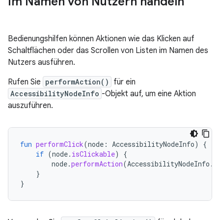
Im Namen von Nutzern handeln
Bedienungshilfen können Aktionen wie das Klicken auf
Schaltflächen oder das Scrollen von Listen im Namen des
Nutzers ausführen.
Rufen Sie
performAction()
für ein
AccessibilityNodeInfo
-Objekt auf, um eine Aktion
auszuführen.
fun
performClick
(
node
:
AccessibilityNodeInfo
)
{
if
(
node
.
isClickable
)
{
node
.
performAction
(
AccessibilityNodeInfo
.
A
}
}