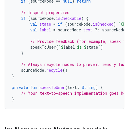
if
(
sourceNode
==
null
)
return
// Inspect properties
if
(
sourceNode
.
isCheckable
)
{
val
state
=
if
(
sourceNode
.
isChecked
)
"Che
val
label
=
sourceNode
.
text
?:
sourceNode
.
// Provide feedback (for example, speak to
speakToUser
(
"
$
label
 is 
$
state
"
)
}
// Always recycle nodes to prevent memory leak
sourceNode
.
recycle
()
}
private
fun
speakToUser
(
text
:
String
)
{
// Your text-to-speech implementation goes her
}