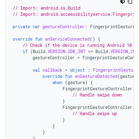
// Import: android.os.Build
// Import: android.accessibilityservice.Fingerprin
private
var
gestureController
:
FingerprintGestureC
override
fun
onServiceConnected
()
{
// Check if the device is running Android 10 (
if
(
Build
.
VERSION
.
SDK_INT
>=
Build
.
VERSION_COD
gestureController
=
fingerprintGestureCont
val
callback
=
object
:
FingerprintGesture
override
fun
onGestureDetected
(
gesture
when
(
gesture
)
{
FingerprintGestureController
.
F
// Handle swipe down
}
FingerprintGestureController
.
F
// Handle swipe up
}
}
}
}