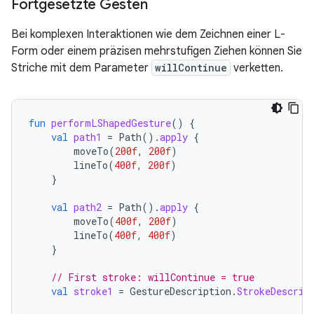
Fortgesetzte Gesten
Bei komplexen Interaktionen wie dem Zeichnen einer L-
Form oder einem präzisen mehrstufigen Ziehen können Sie
Striche mit dem Parameter
willContinue
verketten.
fun
performLShapedGesture
()
{
val
path1
=
Path
().
apply
{
moveTo
(
200f
,
200f
)
lineTo
(
400f
,
200f
)
}
val
path2
=
Path
().
apply
{
moveTo
(
400f
,
200f
)
lineTo
(
400f
,
400f
)
}
// First stroke: willContinue = true
val
stroke1
=
GestureDescription
.
StrokeDescrip