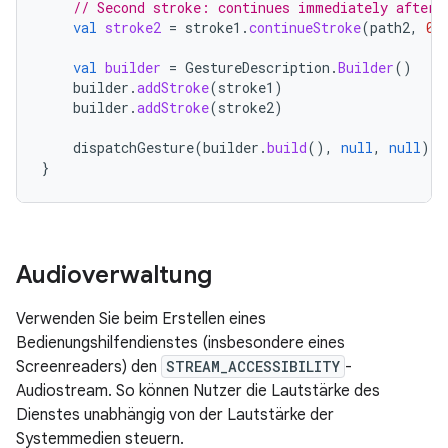
// Second stroke: continues immediately after 
val
stroke2
=
stroke1
.
continueStroke
(
path2
,
0
,
val
builder
=
GestureDescription
.
Builder
()
builder
.
addStroke
(
stroke1
)
builder
.
addStroke
(
stroke2
)
dispatchGesture
(
builder
.
build
(),
null
,
null
)
}
Audioverwaltung
Verwenden Sie beim Erstellen eines
Bedienungshilfendienstes (insbesondere eines
Screenreaders) den
STREAM_ACCESSIBILITY
-
Audiostream. So können Nutzer die Lautstärke des
Dienstes unabhängig von der Lautstärke der
Systemmedien steuern.