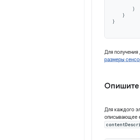
)
}
}
Для получения
размеры сенсо
Опишите 
Для каждого э
описывающее е
contentDescr