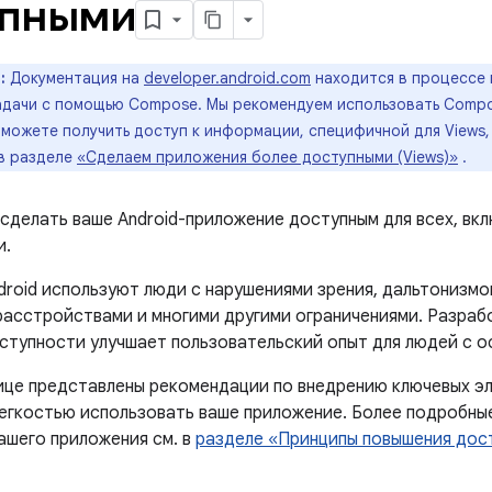
упными
:
Документация на
developer.android.com
находится в процессе 
задачи с помощью Compose. Мы рекомендуем использовать Compo
можете получить доступ к информации, специфичной для Views,
 в разделе
«Сделаем приложения более доступными (Views)»
.
сделать ваше Android-приложение доступным для всех, вк
и.
droid используют люди с нарушениями зрения, дальтонизмо
расстройствами и многими другими ограничениями. Разраб
ступности улучшает пользовательский опыт для людей с 
ице представлены рекомендации по внедрению ключевых э
легкостью использовать ваше приложение. Более подробны
ашего приложения см. в
разделе «Принципы повышения дос