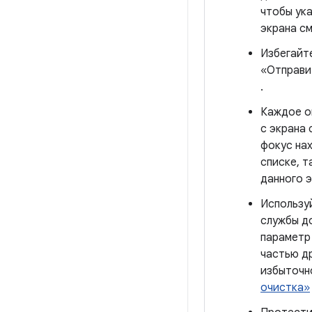
чтобы ука
экрана см
Избегайт
«Отправи
.
Каждое о
с экрана
фокус нах
списке, т
данного 
Использу
службы д
парамет
частью д
избыточн
очистка»