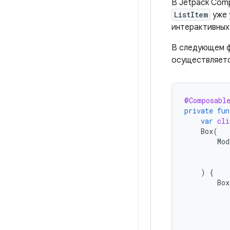
В Jetpack Comp
ListItem
уже 
интерактивных
В следующем ф
осуществляетс
@Composabl
private
fun
var
cli
Box
(
Mod
)
{
Box