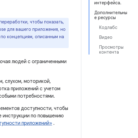
интерфейса.
Дополнительны
е ресурсы
переработки, чтобы показать,
Кодлабс
se для вашего приложения, но
 по концепциям, описанным на
Видео
Просмотры
контента
лючая людей с ограниченными
м, слухом, моторикой,
отка приложений с учетом
особыми потребностями.
лементов доступности, чтобы
е инструкции по повышению
тупности приложений»
.