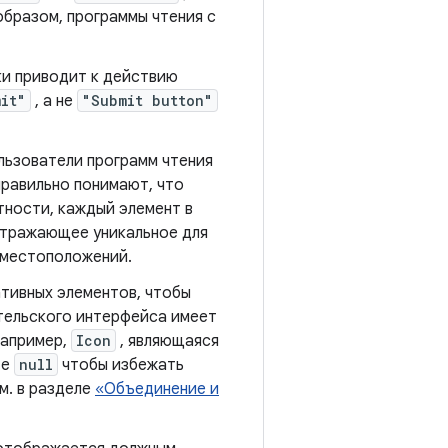
образом, программы чтения с
ки приводит к действию
it"
, а не
"Submit button"
льзователи программ чтения
правильно понимают, что
тности, каждый элемент в
отражающее уникальное для
 местоположений.
тивных элементов, чтобы
ательского интерфейса имеет
например,
Icon
, являющаяся
те
null
чтобы избежать
м. в разделе
«Объединение и