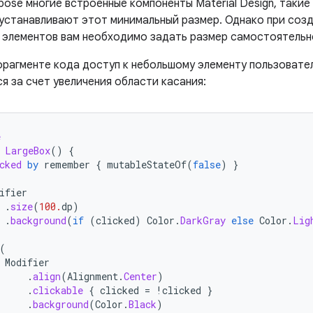
ose многие встроенные компоненты Material Design, такие
устанавливают этот минимальный размер. Однако при соз
 элементов вам необходимо задать размер самостоятельн
рагменте кода доступ к небольшому элементу пользовате
я за счет увеличения области касания:
e
LargeBox
()
{
cked
by
remember
{
mutableStateOf
(
false
)
}
ifier
.
size
(
100.
dp
)
.
background
(
if
(
clicked
)
Color
.
DarkGray
else
Color
.
Lig
(
Modifier
.
align
(
Alignment
.
Center
)
.
clickable
{
clicked
=
!
clicked
}
.
background
(
Color
.
Black
)