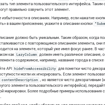
зать тип элемента пользовательского интерфейса. Таким 
огут правильно озвучить этот элемент.
е избыточности в описаниях. Например, если нажатие кноп
ть» в вашем приложении, укажите в описании кнопки
"Subm
писание должно быть уникальным. Таким образом, когда по
 сталкиваются с повторяющимся описанием элемента, они 
одится на элементе, который уже имел фокус ранее. В час
аком как
LazyColumn
должен иметь различное описание, 
элемента содержимое, например, название города в списке
йте API
hideFromAccessibility
для пометки чисто декора
оступности могли их игнорировать. Если элемент пользов
р
contentDescription
, но является чисто декоративным (
ругого элемента пользовательского интерфейса), передай
ой маркировки. Более подробные примеры использования с
.