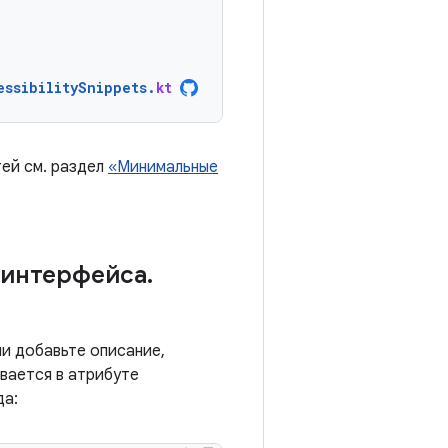
essibilitySnippets
.
kt
ей см. раздел
«Минимальные
 интерфейса
.
и добавьте описание,
вается в атрибуте
да: