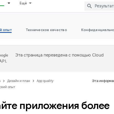
Ещё
й опыт
Техническое качество
Конфиденциально
Эта страница переведена с помощью
Cloud
 API
.
s
Дизайн и план
App quality
Эта информац
ский опыт
йте приложения более