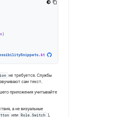
e
)
essibilitySnippets
.
kt
ion
не требуется. Службы
звучивают сам текст.
ашего приложения учитывайте
твия, а не визуальные
utton
или
Role.Switch
),