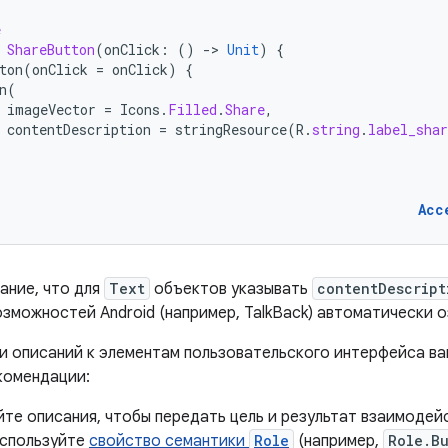
e
ShareButton
(
onClick
:
()
-
>
Unit
)
{
ton
(
onClick
=
onClick
)
{
n
(
imageVector
=
Icons
.
Filled
.
Share
,
contentDescription
=
stringResource
(
R
.
string
.
label_shar
Acc
ание, что для
Text
объектов указывать
contentDescript
зможностей Android (например, TalkBack) автоматически о
и описаний к элементам пользовательского интерфейса в
комендации:
те описания, чтобы передать цель и результат взаимодейс
Используйте
свойство семантики
Role
(например,
Role.B