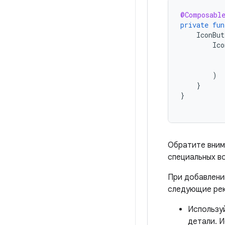
@Composabl
private
fun
IconBut
Ico
)
}
}
Обратите вним
специальных во
При добавлени
следующие ре
Используй
детали. 