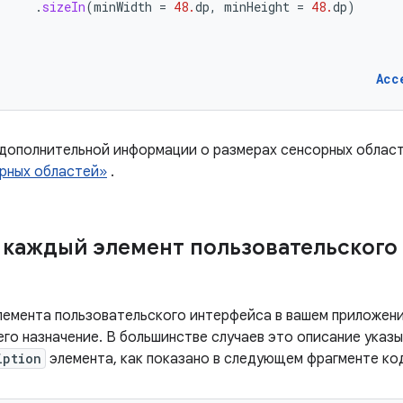
.
sizeIn
(
minWidth
=
48.
dp
,
minHeight
=
48.
dp
)
Acc
 дополнительной информации о размерах сенсорных област
рных областей»
.
каждый элемент пользовательского
лемента пользовательского интерфейса в вашем приложени
го назначение. В большинстве случаев это описание указы
iption
элемента, как показано в следующем фрагменте ко