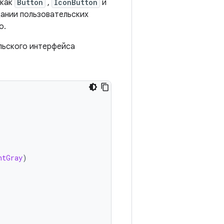
 как
Button
,
IconButton
и
дании пользовательских
о.
льского интерфейса
htGray
)