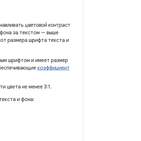
анавливать
цветовой контраст
 фона за текстом — выше
 от размера шрифта текста и
рным шрифтом и имеет размер
 обеспечивающие
коэффициент
 цвета не менее 3:1.
екста и фона: