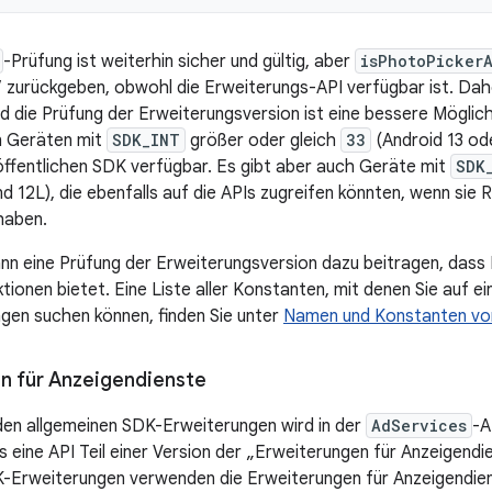
-Prüfung ist weiterhin sicher und gültig, aber
isPhotoPicker
 zurückgeben, obwohl die Erweiterungs-API verfügbar ist. Dahe
nd die Prüfung der Erweiterungsversion ist eine bessere Möglich
en Geräten mit
SDK_INT
größer oder gleich
33
(Android 13 ode
öffentlichen SDK verfügbar. Es gibt aber auch Geräte mit
SDK
und 12L), die ebenfalls auf die APIs zugreifen könnten, wenn si
aben.
kann eine Prüfung der Erweiterungsversion dazu beitragen, dass
ktionen bietet. Eine Liste aller Konstanten, mit denen Sie auf
en suchen können, finden Sie unter
Namen und Konstanten vo
n für Anzeigendienste
 den allgemeinen SDK-Erweiterungen wird in der
AdServices
-A
 eine API Teil einer Version der „Erweiterungen für Anzeigendi
K-Erweiterungen verwenden die Erweiterungen für Anzeigendie