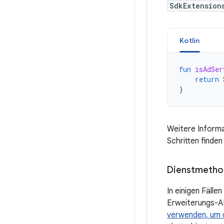
SdkExtension
Kotlin
fun
isAdSer
return
}
Weitere Informa
Schritten finden
Dienstmetho
In einigen Fäll
Erweiterungs-AP
verwenden, um d