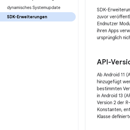
dynamisches Systemupdate
SDK-Erweiteru
zuvor veröffent
SDK-Erweiterungen
Endnutzer Modu
ihren Apps verw
ursprünglich ni
API-Versi
Ab Android 11 (
hinzugefügt wer
bestimmten Vers
in Android 13 (
Version 2 der R
Konstanten, en
Klasse definier