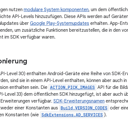
ngen nutzen
modulare System komponenten
, um dem öffentlic
lichte API-Levels hinzuzufügen. Diese APIs werden auf Geräten
lupdates über
Google Play-Systemupdates
erhalten. App-Entw
enden, um zusätzliche Funktionen bereitzustellen, die in den v
cht im SDK verfügbar waren.
onierung
API-Level 30) enthalten Android-Geräte eine Reihe von SDK-E
den, sind sie in einem API-Level enthalten, können aber auch i
ion enthalten sein. Die
ACTION_PICK_IMAGES
API für die Bil
API-Level 33) dem öffentlichen SDK hinzugefügt, ist aber auch
-Erweiterungen verfügbar.
SDK-Erweiterungsnamen
entspreche
tweder einer Konstanten aus
Build.VERSION_CODES
oder eine
ten Konstanten (wie
SdkExtensions.AD_SERVICES
).