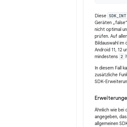
Diese
SDK_INT
Geräten „false“
nicht optimal u
prüfen. Auf all
Bildauswahl im 
Android 11, 12 
mindestens
2
h
In diesem Fall 
zusätzliche Fun
SDK-Erweiterung
Erweiterunge
Ähnlich wie bei
angegeben, dass
allgemeinen SD