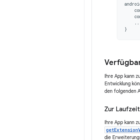
androi
co
co
..
}
Verfügbar
Ihre App kann z
Entwicklung kön
den folgenden A
Zur Laufzei
Ihre App kann z
getExtension
die Erweiterung