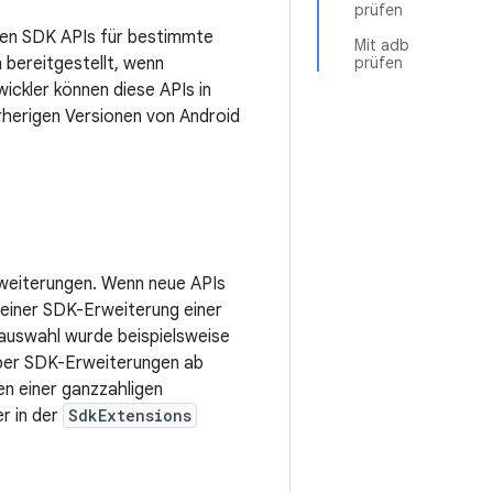
prüfen
hen SDK APIs für bestimmte
Mit adb
 bereitgestellt, wenn
prüfen
ickler können diese APIs in
orherigen Versionen von Android
rweiterungen. Wenn neue APIs
n einer SDK-Erweiterung einer
dauswahl wurde beispielsweise
 über SDK-Erweiterungen ab
n einer ganzzahligen
r in der
SdkExtensions