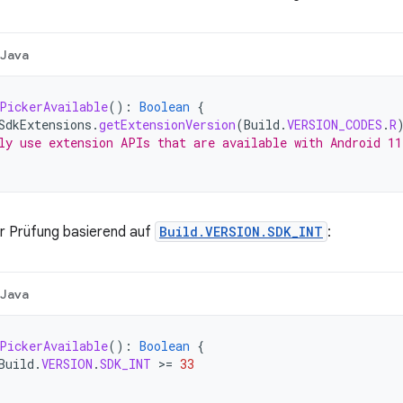
Java
PickerAvailable
():
Boolean
{
SdkExtensions
.
getExtensionVersion
(
Build
.
VERSION_CODES
.
R
ly use extension APIs that are available with Android 1
er Prüfung basierend auf
Build.VERSION.SDK_INT
:
Java
PickerAvailable
():
Boolean
{
Build
.
VERSION
.
SDK_INT
>=
33