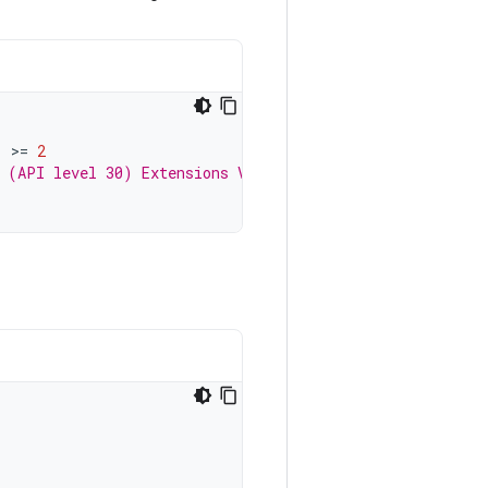
)
>=
2
1 (API level 30) Extensions Version 2, such as Photo Pic