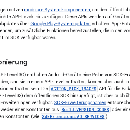
ngen nutzen
modulare System komponenten
, um dem öffentlic
lichte API-Levels hinzuzufügen. Diese APIs werden auf Geräten
lupdates über
Google Play-Systemupdates
erhalten. App-Entw
enden, um zusätzliche Funktionen bereitzustellen, die in den v
cht im SDK verfügbar waren.
onierung
API-Level 30) enthalten Android-Geräte eine Reihe von SDK-E
den, sind sie in einem API-Level enthalten, können aber auch i
ion enthalten sein. Die
ACTION_PICK_IMAGES
API für die Bil
API-Level 33) dem öffentlichen SDK hinzugefügt, ist aber auch
-Erweiterungen verfügbar.
SDK-Erweiterungsnamen
entspreche
tweder einer Konstanten aus
Build.VERSION_CODES
oder eine
ten Konstanten (wie
SdkExtensions.AD_SERVICES
).