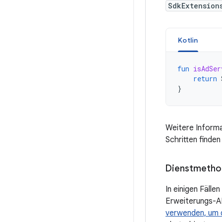
SdkExtension
Kotlin
fun
isAdSer
return
}
Weitere Informa
Schritten finden
Dienstmetho
In einigen Fäll
Erweiterungs-AP
verwenden, um d