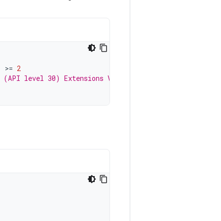
)
>=
2
1 (API level 30) Extensions Version 2, such as Photo Pic