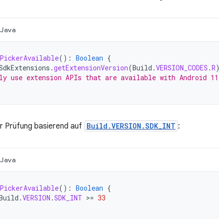
Java
PickerAvailable
():
Boolean
{
SdkExtensions
.
getExtensionVersion
(
Build
.
VERSION_CODES
.
R
ly use extension APIs that are available with Android 1
er Prüfung basierend auf
Build.VERSION.SDK_INT
:
Java
PickerAvailable
():
Boolean
{
Build
.
VERSION
.
SDK_INT
>=
33