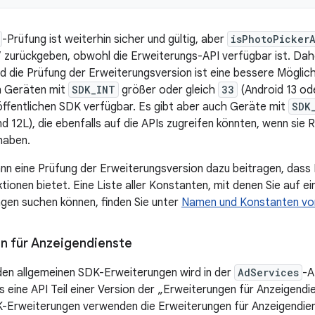
-Prüfung ist weiterhin sicher und gültig, aber
isPhotoPicker
 zurückgeben, obwohl die Erweiterungs-API verfügbar ist. Dahe
nd die Prüfung der Erweiterungsversion ist eine bessere Möglich
en Geräten mit
SDK_INT
größer oder gleich
33
(Android 13 ode
öffentlichen SDK verfügbar. Es gibt aber auch Geräte mit
SDK
und 12L), die ebenfalls auf die APIs zugreifen könnten, wenn si
aben.
kann eine Prüfung der Erweiterungsversion dazu beitragen, dass
ktionen bietet. Eine Liste aller Konstanten, mit denen Sie auf
en suchen können, finden Sie unter
Namen und Konstanten vo
n für Anzeigendienste
 den allgemeinen SDK-Erweiterungen wird in der
AdServices
-A
 eine API Teil einer Version der „Erweiterungen für Anzeigendi
K-Erweiterungen verwenden die Erweiterungen für Anzeigendie