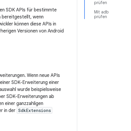
prüfen
hen SDK APIs für bestimmte
Mit adb
 bereitgestellt, wenn
prüfen
ickler können diese APIs in
orherigen Versionen von Android
rweiterungen. Wenn neue APIs
n einer SDK-Erweiterung einer
dauswahl wurde beispielsweise
 über SDK-Erweiterungen ab
n einer ganzzahligen
r in der
SdkExtensions