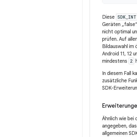
Diese
SDK_INT
Geräten „false“
nicht optimal u
prüfen. Auf all
Bildauswahl im 
Android 11, 12 
mindestens
2
h
In diesem Fall 
zusätzliche Fun
SDK-Erweiterung
Erweiterunge
Ähnlich wie bei
angegeben, dass
allgemeinen SD