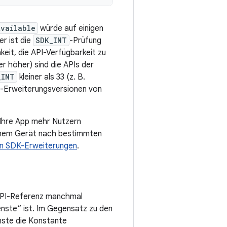
Available
würde auf einigen
r ist die
SDK_INT
-Prüfung
keit, die API-Verfügbarkeit zu
r höher) sind die APIs der
_INT
kleiner als 33 (z. B.
e R-Erweiterungsversionen von
 Ihre App mehr Nutzern
 einem Gerät nach bestimmten
n SDK-Erweiterungen
.
PI-Referenz manchmal
enste“ ist. Im Gegensatz zu den
nste die Konstante