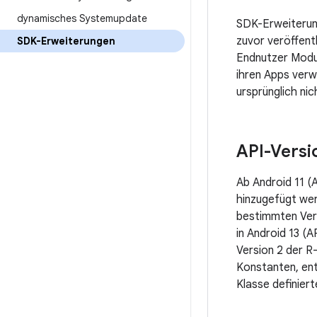
dynamisches Systemupdate
SDK-Erweiteru
zuvor veröffent
SDK-Erweiterungen
Endnutzer Modu
ihren Apps verw
ursprünglich ni
API-Versi
Ab Android 11 (
hinzugefügt wer
bestimmten Vers
in Android 13 (
Version 2 der R
Konstanten, en
Klasse definier