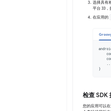
选择具有相应
平台 33
在应用的
Groov
androi
co
co
..
}
检查 SD
您的应用可以在运