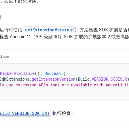
，如以下部分所述。
查
在运行时使用
getExtensionVersion()
方法检查 SDK 扩展是
 Android 11（API 级别 30）SDK 扩展的扩展版本 2 或
Java
PickerAvailable
():
Boolean
{
SdkExtensions
.
getExtensionVersion
(
Build
.
VERSION_CODES
.
R
ly use extension APIs that are available with Android 1
uild.VERSION.SDK_INT
执行检查：