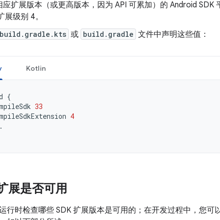
扩展版本（或更高版本，因为 API 可累加）的 Android SDK 平
，扩展级别 4。
build.gradle.kts
或
build.gradle
文件中声明这些值：
y
Kotlin
d
{
mpileSdk
33
mpileSdkExtension
4
.
K 扩展是否可用
行时检查哪些 SDK 扩展版本是可用的；在开发过程中，您可以使用 An