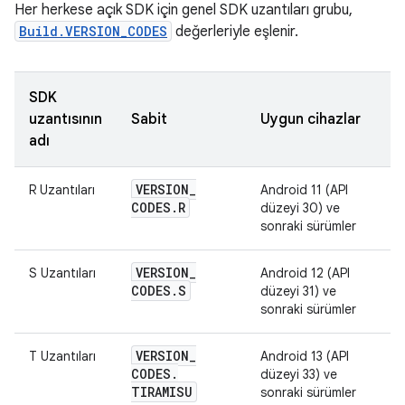
Her herkese açık SDK için genel SDK uzantıları grubu,
Build.VERSION_CODES
değerleriyle eşlenir.
SDK
uzantısının
Sabit
Uygun cihazlar
adı
VERSION
_
R Uzantıları
Android 11 (API
CODES
.
R
düzeyi 30) ve
sonraki sürümler
VERSION
_
S Uzantıları
Android 12 (API
CODES
.
S
düzeyi 31) ve
sonraki sürümler
VERSION
_
T Uzantıları
Android 13 (API
CODES
.
düzeyi 33) ve
TIRAMISU
sonraki sürümler