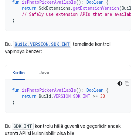
fun
isPhotoPickerAvailable
():
Boolean
{
return
SdkExtensions
.
getExtensionVersion
(
Build
// Safely use extension APIs that are availabl
}
Bu,
Build.VERSION.SDK_INT
temelinde kontrol
yapmaya benzer:
Kotlin
Java
fun
isPhotoPickerAvailable
():
Boolean
{
return
Build
.
VERSION
.
SDK_INT
>=
33
}
Bu
SDK_INT
kontrolü hâlâ güvenli ve geçerlidir ancak
uzantı API'si kullanılabilir olsa bile