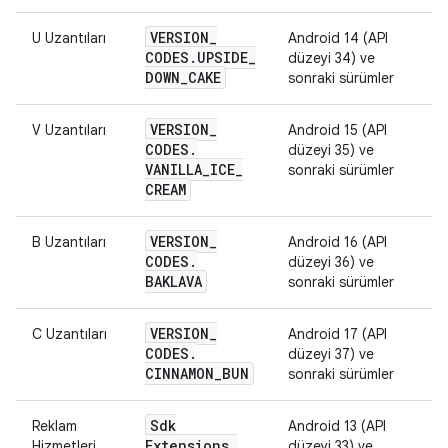
VERSION
_
U Uzantıları
Android 14 (API
CODES
.
UPSIDE
_
düzeyi 34) ve
DOWN
_
CAKE
sonraki sürümler
VERSION
_
V Uzantıları
Android 15 (API
CODES
.
düzeyi 35) ve
VANILLA
_
ICE
_
sonraki sürümler
CREAM
VERSION
_
B Uzantıları
Android 16 (API
CODES
.
düzeyi 36) ve
BAKLAVA
sonraki sürümler
VERSION
_
C Uzantıları
Android 17 (API
CODES
.
düzeyi 37) ve
CINNAMON
_
BUN
sonraki sürümler
Sdk
Reklam
Android 13 (API
Extensions
.
Hizmetleri
düzeyi 33) ve