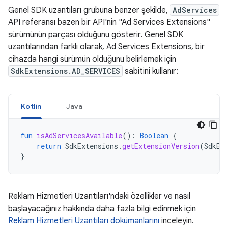
Genel SDK uzantıları grubuna benzer şekilde,
AdServices
API referansı bazen bir API'nin "Ad Services Extensions"
sürümünün parçası olduğunu gösterir. Genel SDK
uzantılarından farklı olarak, Ad Services Extensions, bir
cihazda hangi sürümün olduğunu belirlemek için
SdkExtensions.AD_SERVICES
sabitini kullanır:
Kotlin
Java
fun
isAdServicesAvailable
():
Boolean
{
return
SdkExtensions
.
getExtensionVersion
(
SdkEx
}
Reklam Hizmetleri Uzantıları'ndaki özellikler ve nasıl
başlayacağınız hakkında daha fazla bilgi edinmek için
Reklam Hizmetleri Uzantıları dokümanlarını
inceleyin.