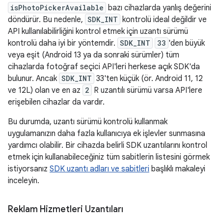
isPhotoPickerAvailable
bazı cihazlarda yanlış değerini
döndürür. Bu nedenle,
SDK_INT
kontrolü ideal değildir ve
API kullanılabilirliğini kontrol etmek için uzantı sürümü
kontrolü daha iyi bir yöntemdir.
SDK_INT
33
'den büyük
veya eşit (Android 13 ya da sonraki sürümler) tüm
cihazlarda fotoğraf seçici API'leri herkese açık SDK'da
bulunur. Ancak
SDK_INT
33'ten küçük (ör. Android 11, 12
ve 12L) olan ve en az
2
R uzantılı sürümü varsa API'lere
erişebilen cihazlar da vardır.
Bu durumda, uzantı sürümü kontrolü kullanmak
uygulamanızın daha fazla kullanıcıya ek işlevler sunmasına
yardımcı olabilir. Bir cihazda belirli SDK uzantılarını kontrol
etmek için kullanabileceğiniz tüm sabitlerin listesini görmek
istiyorsanız
SDK uzantı adları ve sabitleri
başlıklı makaleyi
inceleyin.
Reklam Hizmetleri Uzantıları