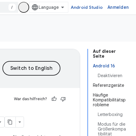
/
Android Studio
Anmelden
Auf dieser
Seite
Android 16
Deaktivieren
Referenzgeräte
Häufige
War das hilfreich?
Kompatibilitätsp
robleme
Letterboxing
Modus für die
Größenkompa
tibilität