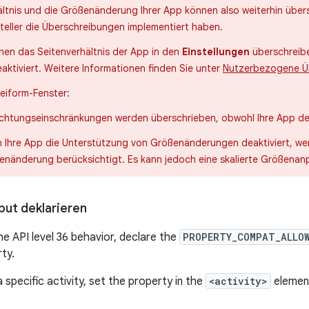
ältnis und die Größenänderung Ihrer App können also weiterhin übe
teller die Überschreibungen implementiert haben.
nen das Seitenverhältnis der App in den
Einstellungen
überschreibe
aktiviert. Weitere Informationen finden Sie unter
Nutzerbezogene Ü
eiform-Fenster:
ichtungseinschränkungen werden überschrieben, obwohl Ihre App deak
 Ihre App die Unterstützung von Größenänderungen deaktiviert, wer
enänderung berücksichtigt. Es kann jedoch eine skalierte Größen
but deklarieren
he API level 36 behavior, declare the
PROPERTY_COMPAT_ALLO
ty.
 specific activity, set the property in the
<activity>
elemen