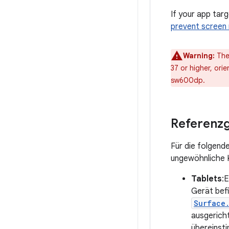
If your app targ
prevent screen 
Warning:
The 
37 or higher, orie
sw600dp.
Referenz
Für die folgend
ungewöhnliche K
Tablets
:
Gerät befi
Surface
ausgerich
übereinst