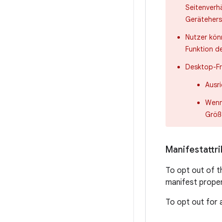
Seitenverh
Gerätehers
Nutzer kön
Funktion de
Desktop-Fr
Ausr
Wenn
Größ
Manifestattri
To opt out of t
manifest proper
To opt out for a