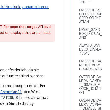
TED
k the display orientation or
OVERRIDE_RE
SPECT_REQUE
STED_ORIENT
ATION
7. For apps that target API level
NEVER_SAND
red on displays that are at least
BOX_DISPLAY_
APIS
ALWAYS_SAN
DBOX_DISPLA
Y_APIS
OVERRIDE_SA
NDBOX_VIEW_
BOUNDS_APIS
n erforderlich, da sie
t gut unterstützt werden:
OVERRIDE_CA
MERA_COMPA
T_DISABLE_F
erformat ausgerichtet. Ein
ORCE_ROTATI
tRotation()
den Wert
ON
OTATION_0
im Hochformat
OVERRIDE_CA
t dem Gerätedisplay
MERA_COMPA
T_DISABLE_SI