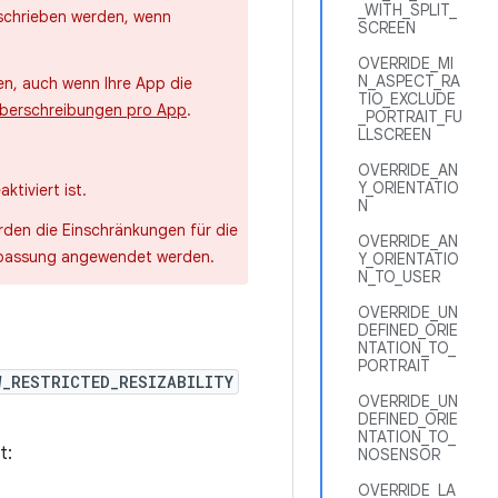
_WITH_SPLIT_
rschrieben werden, wenn
SCREEN
OVERRIDE_MI
N_ASPECT_RA
n, auch wenn Ihre App die
TIO_EXCLUDE
berschreibungen pro App
.
_PORTRAIT_FU
LLSCREEN
OVERRIDE_AN
Y_ORIENTATIO
tiviert ist.
N
den die Einschränkungen für die
OVERRIDE_AN
anpassung angewendet werden.
Y_ORIENTATIO
N_TO_USER
OVERRIDE_UN
DEFINED_ORIE
NTATION_TO_
PORTRAIT
W_RESTRICTED_RESIZABILITY
OVERRIDE_UN
DEFINED_ORIE
NTATION_TO_
t:
NOSENSOR
OVERRIDE_LA