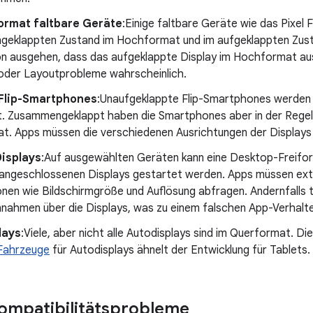
ormat faltbare Geräte
:Einige faltbare Geräte wie das Pixel F
eklappten Zustand im Hochformat und im aufgeklappten Zus
n ausgehen, dass das aufgeklappte Display im Hochformat ausg
der Layoutprobleme wahrscheinlich.
 Flip-Smartphones
:Unaufgeklappte Flip-Smartphones werden 
. Zusammengeklappt haben die Smartphones aber in der Regel e
t. Apps müssen die verschiedenen Ausrichtungen der Displays 
Displays
:Auf ausgewählten Geräten kann eine Desktop-Freifo
 angeschlossenen Displays gestartet werden. Apps müssen ext
onen wie Bildschirmgröße und Auflösung abfragen. Andernfalls 
nnahmen über die Displays, was zu einem falschen App-Verhalte
lays
:Viele, aber nicht alle Autodisplays sind im Querformat. D
Fahrzeuge
für Autodisplays ähnelt der Entwicklung für Tablets.
ompatibilitätsprobleme