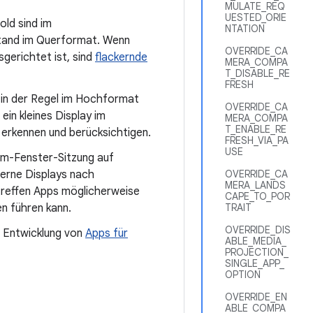
MULATE_REQ
UESTED_ORIE
old sind im
NTATION
tand im Querformat. Wenn
OVERRIDE_CA
erichtet ist, sind
flackernde
MERA_COMPA
T_DISABLE_RE
FRESH
in der Regel im Hochformat
OVERRIDE_CA
in kleines Display im
MERA_COMPA
T_ENABLE_RE
erkennen und berücksichtigen.
FRESH_VIA_PA
USE
rm-Fenster-Sitzung auf
OVERRIDE_CA
erne Displays nach
MERA_LANDS
treffen Apps möglicherweise
CAPE_TO_POR
TRAIT
n führen kann.
OVERRIDE_DIS
ie Entwicklung von
Apps für
ABLE_MEDIA_
PROJECTION_
SINGLE_APP_
OPTION
OVERRIDE_EN
ABLE_COMPA