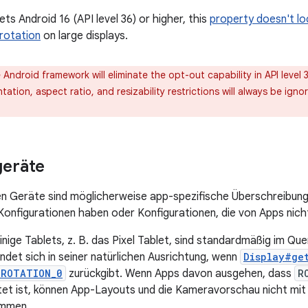
ets Android 16 (API level 36) or higher, this
property doesn't loc
rotation
on large displays.
Android framework will eliminate the opt-out capability in API level 3
ntation, aspect ratio, and resizability restrictions will always be igno
geräte
en Geräte sind möglicherweise app-spezifische Überschreibunge
onfigurationen haben oder Konfigurationen, die von Apps nich
Einige Tablets, z. B. das Pixel Tablet, sind standardmäßig im Qu
ndet sich in seiner natürlichen Ausrichtung, wenn
Display#ge
.ROTATION_0
zurückgibt. Wenn Apps davon ausgehen, dass
R
tet ist, können App-Layouts und die Kameravorschau nicht mi
immen.