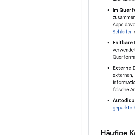
Im Querf
zusammeng
Apps davo
Schleifen
o
Faltbare
verwendet
Querforma
Externe 
externen,
Informati
falsche A
Autodisp
geparkte 
Häufige K