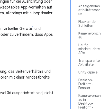
ungen für die Ausrichtung oder
Anzeigekomp
 akzeptables App-Verhalten auf
atibilitätsmod
, allerdings mit suboptimaler
us
Flackernde
Schleifen
1
n virtueller Geräte
und
Kameravorsch
oder zu verhindern, dass Apps
au
Häufig
missbrauchte
APIs
Transparente
Aktivitäten
ung, das Seitenverhältnis und
Unity-Spiele
oren mit einer Mindestbreite
Desktop-
Freiform-
Fenster
vel 36 ausgerichtet sind, nicht
Kameravorsch
au in
Desktop-
Freiform-