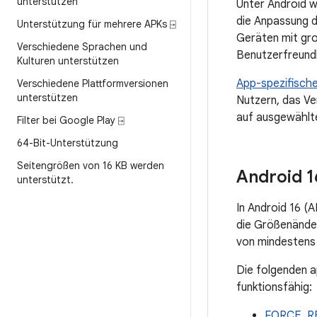
unterstützen
Unter Android w
die Anpassung d
Unterstützung für mehrere APKs ⍈
Geräten mit gro
Verschiedene Sprachen und
Benutzerfreundl
Kulturen unterstützen
App-spezifisch
Verschiedene Plattformversionen
unterstützen
Nutzern, das Ve
auf ausgewählte
Filter bei Google Play ⍈
64-Bit-Unterstützung
Seitengrößen von 16 KB werden
Android 1
unterstützt
.
In Android 16 (
die Größenänder
von mindestens
Die folgenden a
funktionsfähig:
FORCE_R