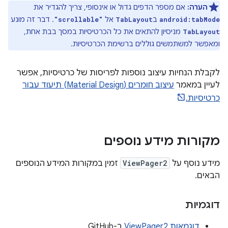
הערה:
אם מספר הדפים גדול או אינסופי, צריך להגדיר את
ב
אל
. דבר זה מונע
"scrollable"
TabLayout
android:tabMode
מניסיון להתאים את כל הכרטיסיות במסך בבת אחת,
TabLayout
ומאפשר למשתמשים גוללים ברשימת הכרטיסיות.
לקבלת הנחיות עיצוב נוספות לפריסות של כרטיסיות, אפשר
לעיין במאמר
עיצוב חומרים (Material Design) תיעוד עבור
כרטיסיות.
מקורות מידע נוספים
מידע נוסף על
ViewPager2
זמין במקורות המידע הנוספים
הבאים.
דוגמיות
דוגמאות ViewPager2
ב-GitHub