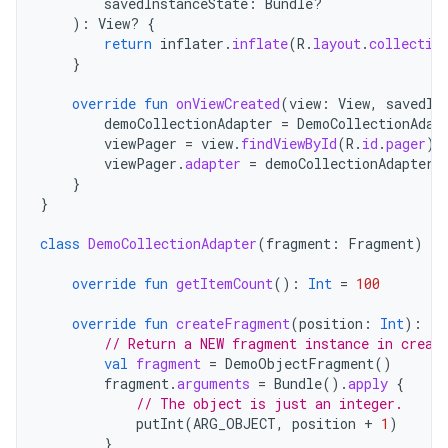
savedInstanceState
:
Bundle?
):
View? 
{
return
inflater
.
inflate
(
R
.
layout
.
collectio
}
override
fun
onViewCreated
(
view
:
View
,
savedIn
demoCollectionAdapter
=
DemoCollectionAdap
viewPager
=
view
.
findViewById
(
R
.
id
.
pager
)
viewPager
.
adapter
=
demoCollectionAdapter
}
}
class
DemoCollectionAdapter
(
fragment
:
Fragment
)
:
override
fun
getItemCount
():
Int
=
100
override
fun
createFragment
(
position
:
Int
):
Fr
// Return a NEW fragment instance in creat
val
fragment
=
DemoObjectFragment
()
fragment
.
arguments
=
Bundle
().
apply
{
// The object is just an integer.
putInt
(
ARG_OBJECT
,
position
+
1
)
}