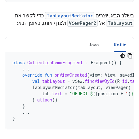
בשלב הבא, יוצרים
TabLayoutMediator
כדי לקשר את
TabLayout
אל
ViewPager2
ולצרף אותו, באופן הבא:
Java
Kotlin
class
CollectionDemoFragment
:
Fragment
()
{
...
override
fun
onViewCreated
(
view
:
View
,
savedIn
val
tabLayout
=
view
.
findViewById
(
R
.
id
.
tab
TabLayoutMediator
(
tabLayout
,
viewPager
)
{
tab
.
text
=
"OBJECT 
${
(
position
+
1
)
}
"
}.
attach
()
}
...
}