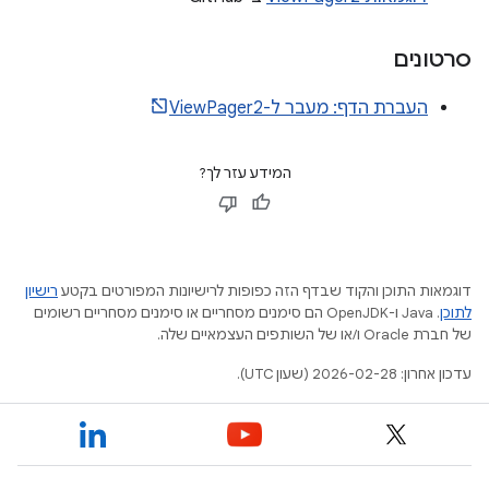
סרטונים
העברת הדף: מעבר ל-ViewPager2
המידע עזר לך?
דוגמאות התוכן והקוד שבדף הזה כפופות לרישיונות המפורטים בקטע
רישיון
לתוכן
.‏ Java ו-OpenJDK הם סימנים מסחריים או סימנים מסחריים רשומים
של חברת Oracle ו/או של השותפים העצמאיים שלה.
עדכון אחרון: 2026-02-28 (שעון UTC).