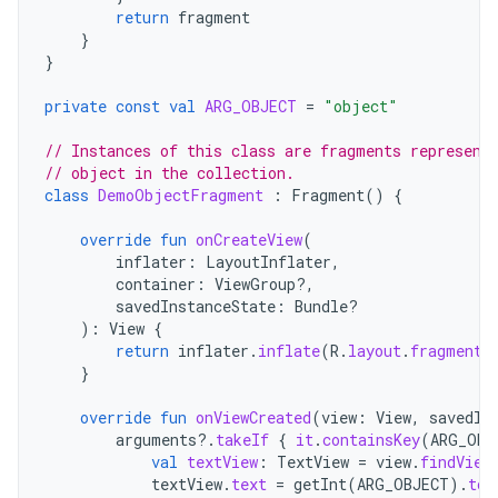
return
fragment
}
}
private
const
val
ARG_OBJECT
=
"object"
// Instances of this class are fragments represent
// object in the collection.
class
DemoObjectFragment
:
Fragment
()
{
override
fun
onCreateView
(
inflater
:
LayoutInflater
,
container
:
ViewGroup?,
savedInstanceState
:
Bundle?
):
View
{
return
inflater
.
inflate
(
R
.
layout
.
fragment_
}
override
fun
onViewCreated
(
view
:
View
,
savedIn
arguments
?.
takeIf
{
it
.
containsKey
(
ARG_OBJ
val
textView
:
TextView
=
view
.
findView
textView
.
text
=
getInt
(
ARG_OBJECT
).
toS