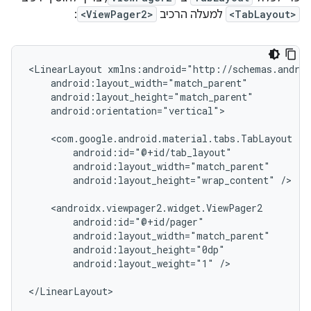
<TabLayout>
למעלה הרכיב
<ViewPager2>
:
<LinearLayout
android:orientation="vertical">

android:layout_height="wrap_content"
/>

android:layout_weight="1"
/>
