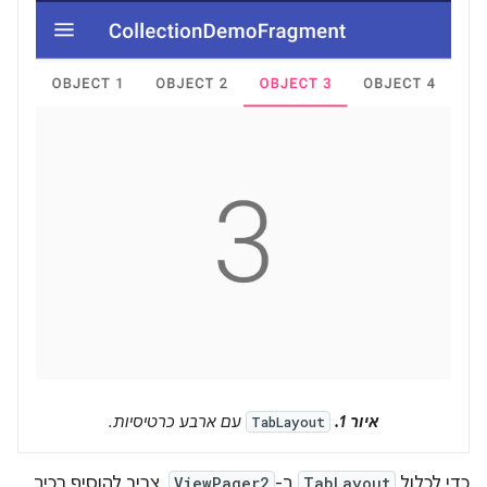
איור 1.
עם ארבע כרטיסיות.
TabLayout
כדי לכלול
TabLayout
ב-
ViewPager2
, צריך להוסיף רכיב