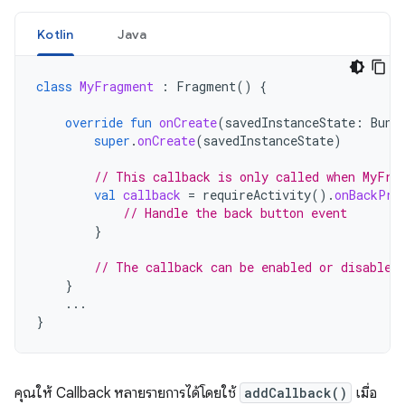
Kotlin
Java
class
MyFragment
:
Fragment
()
{
override
fun
onCreate
(
savedInstanceState
:
Bund
super
.
onCreate
(
savedInstanceState
)
// This callback is only called when MyFra
val
callback
=
requireActivity
().
onBackPre
// Handle the back button event
}
// The callback can be enabled or disabled
}
...
}
คุณให้ Callback หลายรายการได้โดยใช้
addCallback()
เมื่อ