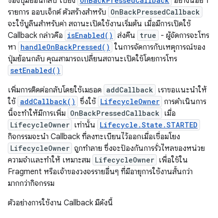
ของปุ่มย้อนกลับ ไปยัง
OnBackPressedCallback
อย่างน้อย 1
รายการ ออบเจ็กต์ ตัวสร้างสำหรับ
OnBackPressedCallback
จะใช้บูลีนสำหรับค่า สถานะเปิดใช้งานเริ่มต้น เมื่อมีการเปิดใช้
Callback กล่าวคือ
isEnabled()
ส่งคืน
true
- ผู้จัดการจะโทร
หา
handleOnBackPressed()
ในการจัดการกับเหตุการณ์ของ
ปุ่มย้อนกลับ คุณสามารถเปลี่ยนสถานะเปิดใช้โดยการโทร
setEnabled()
เพิ่มการติดต่อกลับโดยใช้เมธอด
addCallback
เราขอแนะนำให้
ใช้
addCallback()
ซึ่งใช้
LifecycleOwner
การดำเนินการ
นี้จะทำให้มีการเพิ่ม
OnBackPressedCallback
เมื่อ
LifecycleOwner
เท่านั้น
Lifecycle.State.STARTED
กิจกรรมจะนำ Callback ที่ลงทะเบียนไว้ออกเมื่อเชื่อมโยง
LifecycleOwner
ถูกทำลาย ซึ่งจะป้องกันการรั่วไหลของหน่วย
ความจำและทำให้ เหมาะสม
LifecycleOwner
เพื่อใช้ใน
Fragment หรือเจ้าของวงจรรายอื่นๆ ที่มีอายุการใช้งานสั้นกว่า
มากกว่ากิจกรรม
ตัวอย่างการใช้งาน Callback มีดังนี้