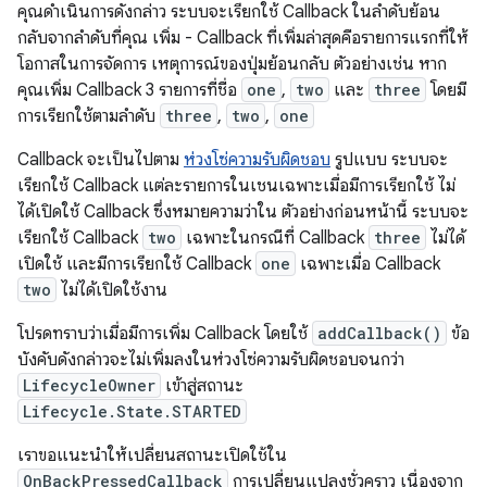
คุณดำเนินการดังกล่าว ระบบจะเรียกใช้ Callback ในลำดับย้อน
กลับจากลำดับที่คุณ เพิ่ม - Callback ที่เพิ่มล่าสุดคือรายการแรกที่ให้
โอกาสในการจัดการ เหตุการณ์ของปุ่มย้อนกลับ ตัวอย่างเช่น หาก
คุณเพิ่ม Callback 3 รายการที่ชื่อ
one
,
two
และ
three
โดยมี
การเรียกใช้ตามลำดับ
three
,
two
,
one
Callback จะเป็นไปตาม
ห่วงโซ่ความรับผิดชอบ
รูปแบบ ระบบจะ
เรียกใช้ Callback แต่ละรายการในเชนเฉพาะเมื่อมีการเรียกใช้ ไม่
ได้เปิดใช้ Callback ซึ่งหมายความว่าใน ตัวอย่างก่อนหน้านี้ ระบบจะ
เรียกใช้ Callback
two
เฉพาะในกรณีที่ Callback
three
ไม่ได้
เปิดใช้ และมีการเรียกใช้ Callback
one
เฉพาะเมื่อ Callback
two
ไม่ได้เปิดใช้งาน
โปรดทราบว่าเมื่อมีการเพิ่ม Callback โดยใช้
addCallback()
ข้อ
บังคับดังกล่าวจะไม่เพิ่มลงในห่วงโซ่ความรับผิดชอบจนกว่า
LifecycleOwner
เข้าสู่สถานะ
Lifecycle.State.STARTED
เราขอแนะนำให้เปลี่ยนสถานะเปิดใช้ใน
OnBackPressedCallback
การเปลี่ยนแปลงชั่วคราว เนื่องจาก