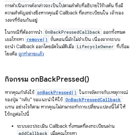
การดำเนินการดังกล่าวจะเป็นไปตามลำดับที่อธิบายไว้ข้างต้น ซึ่งมี
ความสำคัญอย่างยิ่งหากคุณมี Callback ที่ลงทะเบียนใน เจ้าของ
วงจรที่ซ้อนกันอยู่
ในกรณีที่ต้องการนำ
OnBackPressedCallback
ออกทั้งหมด
เธอโทรหา
remove()
ขั้นตอนนี้มักไม่จำเป็น เนื่องจากระบบ
จะนํา Callback ออกโดยอัตโนมัติเมื่อ
LifecycleOwner
ที่เชื่อม
โยงคือ
ถูกทำลายแล้ว
กิจกรรม
on
Back
Pressed(
)
หากคุณกำลังใช้
onBackPressed()
ในการจัดการกับเหตุการณ์
ของปุ่ม "กลับ" ขอแนะนำให้ใช้
OnBackPressedCallback
แทน อย่างไรก็ตาม หากคุณไม่สามารถทำการเปลี่ยนแปลงนี้ได้ ให้
ใช้กฎต่อไปนี้
ระบบจะประเมิน Callback ทั้งหมดที่ลงทะเบียนผ่าน
addCallback
เมื่อคุณโทรหา