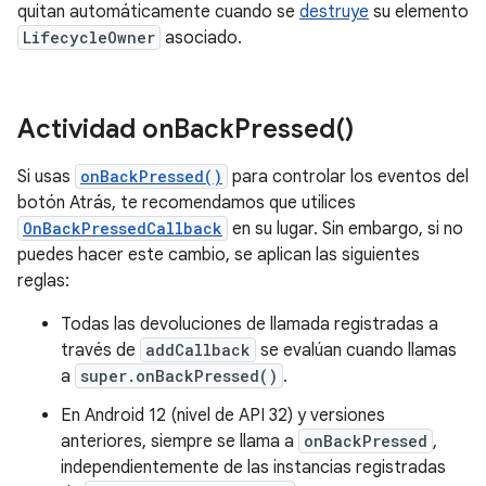
quitan automáticamente cuando se
destruye
su elemento
LifecycleOwner
asociado.
Actividad
on
Back
Pressed(
)
Si usas
onBackPressed()
para controlar los eventos del
botón Atrás, te recomendamos que utilices
OnBackPressedCallback
en su lugar. Sin embargo, si no
puedes hacer este cambio, se aplican las siguientes
reglas:
Todas las devoluciones de llamada registradas a
través de
addCallback
se evalúan cuando llamas
a
super.onBackPressed()
.
En Android 12 (nivel de API 32) y versiones
anteriores, siempre se llama a
onBackPressed
,
independientemente de las instancias registradas