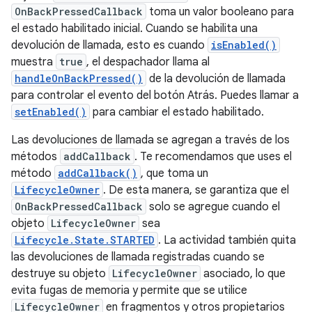
OnBackPressedCallback
toma un valor booleano para
el estado habilitado inicial. Cuando se habilita una
devolución de llamada, esto es cuando
isEnabled()
muestra
true
, el despachador llama al
handleOnBackPressed()
de la devolución de llamada
para controlar el evento del botón Atrás. Puedes llamar a
setEnabled()
para cambiar el estado habilitado.
Las devoluciones de llamada se agregan a través de los
métodos
addCallback
. Te recomendamos que uses el
método
addCallback()
, que toma un
LifecycleOwner
. De esta manera, se garantiza que el
OnBackPressedCallback
solo se agregue cuando el
objeto
LifecycleOwner
sea
Lifecycle.State.STARTED
. La actividad también quita
las devoluciones de llamada registradas cuando se
destruye su objeto
LifecycleOwner
asociado, lo que
evita fugas de memoria y permite que se utilice
LifecycleOwner
en fragmentos y otros propietarios