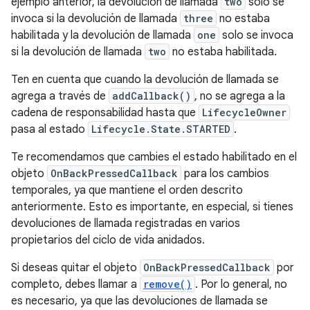
ejemplo anterior, la devolución de llamada
two
solo se
invoca si la devolución de llamada
three
no estaba
habilitada y la devolución de llamada
one
solo se invoca
si la devolución de llamada
two
no estaba habilitada.
Ten en cuenta que cuando la devolución de llamada se
agrega a través de
addCallback()
, no se agrega a la
cadena de responsabilidad hasta que
LifecycleOwner
pasa al estado
Lifecycle.State.STARTED
.
Te recomendamos que cambies el estado habilitado en el
objeto
OnBackPressedCallback
para los cambios
temporales, ya que mantiene el orden descrito
anteriormente. Esto es importante, en especial, si tienes
devoluciones de llamada registradas en varios
propietarios del ciclo de vida anidados.
Si deseas quitar el objeto
OnBackPressedCallback
por
completo, debes llamar a
remove()
. Por lo general, no
es necesario, ya que las devoluciones de llamada se