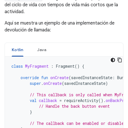
del ciclo de vida con tiempos de vida más cortos que la
actividad.
Aquí se muestra un ejemplo de una implementación de
devolución de llamada:
Kotlin
Java
class
MyFragment
:
Fragment
()
{
override
fun
onCreate
(
savedInstanceState
:
Bund
super
.
onCreate
(
savedInstanceState
)
// This callback is only called when MyFra
val
callback
=
requireActivity
().
onBackPre
// Handle the back button event
}
// The callback can be enabled or disabled