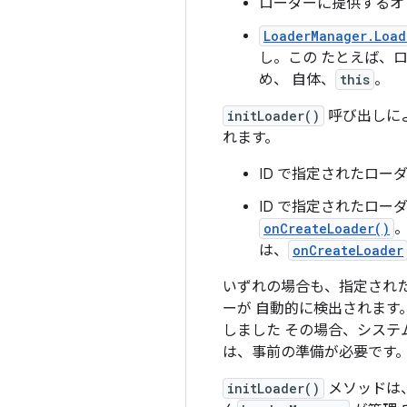
ローダーに提供するオ
LoaderManager.Load
し。この たとえば、
め、 自体、
this
。
initLoader()
呼び出しによ
れます。
ID で指定されたロ
ID で指定されたロー
onCreateLoader()
は、
onCreateLoader
いずれの場合も、指定され
ーが 自動的に検出されます
しました その場合、システ
は、事前の準備が必要です
initLoader()
メソッドは