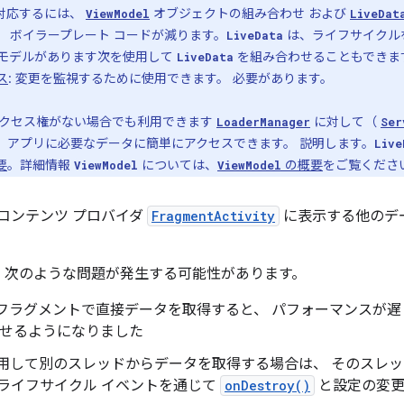
対応するには、
オブジェクトの組み合わせ および
ViewModel
LiveDat
 ボイラープレート コードが減ります。
は、ライフサイクル
LiveData
ーモデルがあります次を使用して
を組み合わせることもできま
LiveData
ス
: 変更を監視するために使用できます。 必要があります。
クセス権がない場合でも利用できます
に対して（
LoaderManager
Ser
く、アプリに必要なデータに簡単にアクセスできます。 説明します。
Live
要
。詳細情報
については、
の概要
をご覧くださ
ViewModel
ViewModel
と、 コンテンツ プロバイダ
FragmentActivity
に表示する他のデ
、次のような問題が発生する可能性があります。
フラグメントで直接データを取得すると、 パフォーマンスが
出せるようになりました
用して別のスレッドからデータを取得する場合は、 そのスレッ
ライフサイクル イベントを通じて
onDestroy()
と設定の変