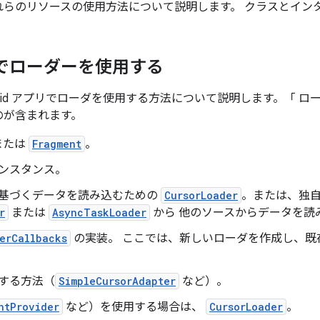
れらのリソースの使用方法について説明します。 クラスとイン
でローダーを使用する
roid アプリでローダを使用する方法について説明します。「 
のが含まれます。
または
Fragment
。
ンスタンス。
基づくデータを読み込むための
CursorLoader
。または、独
r
または
AsyncTaskLoader
から 他のソースからデータを読
erCallbacks
の実装。 ここでは、新しいローダを作成し、既
する方法（
SimpleCursorAdapter
など）。
ntProvider
など）を使用する場合は、
CursorLoader
。