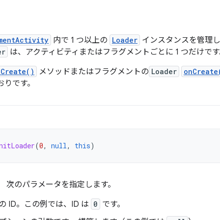
mentActivity
内で 1 つ以上の
Loader
インスタンスを管理し
er
は、アクティビティまたはフラグメントごとに 1 つだけです
nCreate()
メソッドまたはフラグメントの
Loader
onCreate
おりです。
nitLoader
(
0
,
null
,
this
)
、 次のパラメータを指定します。
 ID。この例では、ID は
0
です。