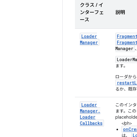
クラス / イ
ンターフェ
説明
ース
Loader
Fragmen
Manager
Fragmen
Manager
LoaderM
ます。
ローダから
restart
るか、既存
Loader
このインタ
Manager
.
ます。このイ
Loader
placeholde
Callbacks
</ph>
onCre
L
は、