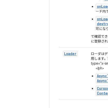
onLoa
ード内
onLoa
destr
可にな
で確認でき
に登録さ
Loader
ローダはデ
用します。
type="x-sm
</ph>
Async
Async
Curso
Conte