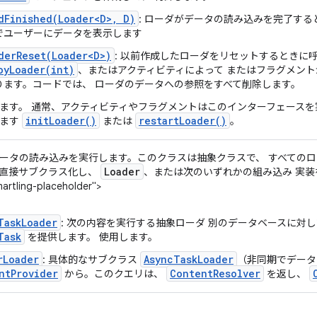
dFinished(Loader<D>, D)
: ローダがデータの読み込みを完了する
でユーザーにデータを表示します
derReset(Loader<D>)
: 以前作成したローダをリセットするときに
oyLoader(int)
、またはアクティビティによって またはフラグメン
ります。コードでは、 ローダのデータへの参照をすべて削除します。
ます。 通常、アクティビティやフラグメントはこのインターフェースを
init
Loader(
)
restart
Loader(
)
れます
または
。
ータの読み込みを実行します。このクラスは抽象クラスで、 すべての
Loader
直接サブクラス化し、
、または次のいずれかの組み込み 実装を
artling-placeholder">
TaskLoader
: 次の内容を実行する抽象ローダ 別のデータベースに対
Task
を提供します。 使用します。
rLoader
AsyncTaskLoader
: 具体的なサブクラス
（非同期でデータ
ntProvider
ContentResolver
から。このクエリは、
を返し、