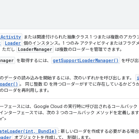
t
Activity
または関連付けられた抽象クラス 1 つまたは複数のアカウ
t
Loader
個のインスタンス。1 つのみ アクティビティまたはフラグ
Loader
Manager
、ただし
は複数のローダーを管理できます。
anager
getSupportLoaderManager()
を取得するには、
を呼び出
のデータの読み込みを開始するには、次のいずれかを呼び出します。
Loader()
。 同じ整数 ID を持つローダーがすでに存在しているかどう
のローダを再利用します。
ーフェースには、Google Cloud の実行時に呼び出されるコールバッ
ンターフェースでは、次の 3 つのコールバック メソッドを定義します。 <ph ty
r">
ateLoader(int, Bundle)
: 新しいローダを作成する必要がある場
oader
オブジェクトを作成して、 制御します。