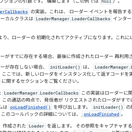
プションの引数です。 構築します（この例では
null
）。
erCallbacks
の実装。これは、 ローダー イベントを報告す
ローカルクラスは
LoaderManager.LoaderCallbacks
インター
り、ローダーの 初期化されてアクティブになります。これには
ーダーがすでに存在する場合、最後に作成されたローダー 再利用
ダーが存在しない場合、
initLoader()
は、
LoaderManager.
。 ここでは、新しいローダをインスタンス化して返すコードを実
に関するセクションをご覧ください。
た
LoaderManager.LoaderCallbacks
この実装はローダーに
。この通話の時点で、発信者が リクエストされたローダがす
ムは
onLoadFinished()
を呼び出します。
initLoader()
の
。このコールバックの詳細については、
onLoadFinished
。
、作成された
Loader
を返します。 その参照をキャプチャす