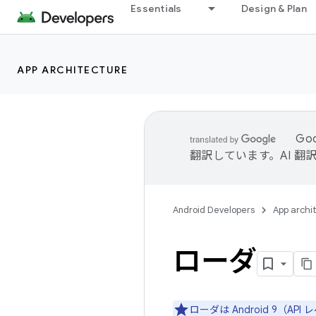
Essentials
Design & Plan
APP ARCHITECTURE
Go
翻訳しています。AI 
Android Developers
App archi
ローダ
ローダは Android 9（