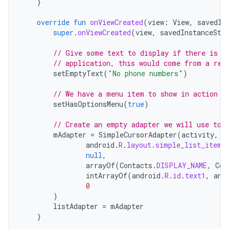
}
override
fun
onViewCreated
(
view
:
View
,
savedIn
super
.
onViewCreated
(
view
,
savedInstanceSta
// Give some text to display if there is n
// application, this would come from a res
setEmptyText
(
"No phone numbers"
)
// We have a menu item to show in action b
setHasOptionsMenu
(
true
)
// Create an empty adapter we will use to 
mAdapter
=
SimpleCursorAdapter
(
activity
,
android
.
R
.
layout
.
simple_list_item_
null
,
arrayOf
(
Contacts
.
DISPLAY_NAME
,
Con
intArrayOf
(
android
.
R
.
id
.
text1
,
and
0
)
listAdapter
=
mAdapter
}