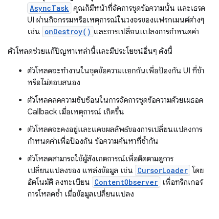
AsyncTask
คุณก็มีหน้าที่จัดการชุดข้อความนั้น และเธรด
UI ผ่านกิจกรรมหรือเหตุการณ์ในวงจรของแฟรกเมนต์ต่างๆ
เช่น
onDestroy()
และการเปลี่ยนแปลงการกำหนดค่า
ตัวโหลดช่วยแก้ปัญหาเหล่านี้และมีประโยชน์อื่นๆ ดังนี้
ตัวโหลดจะทำงานในชุดข้อความแยกกันเพื่อป้องกัน UI ที่ช้า
หรือไม่ตอบสนอง
ตัวโหลดลดความซับซ้อนในการจัดการชุดข้อความด้วยเมธอด
Callback เมื่อเหตุการณ์ เกิดขึ้น
ตัวโหลดจะคงอยู่และแคชผลลัพธ์ของการเปลี่ยนแปลงการ
กำหนดค่าเพื่อป้องกัน ข้อความค้นหาที่ซ้ำกัน
ตัวโหลดสามารถใช้ผู้สังเกตการณ์เพื่อติดตามดูการ
เปลี่ยนแปลงของ แหล่งข้อมูล เช่น
CursorLoader
โดย
อัตโนมัติ ลงทะเบียน
ContentObserver
เพื่อทริกเกอร์
การโหลดซ้ำ เมื่อข้อมูลเปลี่ยนแปลง