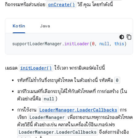
กิจกรรมหรือส่วนย่อย
onCreate()
วิธี คุณ โดยทำดังนี้
Kotlin
Java
supportLoaderManager
.
initLoader
(
0
,
null
,
this
)
เมธอด
initLoader()
ใช้เวลา พารามิเตอร์ต่อไปนี้
รหัสที่ไม่ซ้ำกันซึ่งระบุตัวโหลด ในตัวอย่างนี้ รหัสคือ
0
อาร์กิวเมนต์ที่เลือกระบุได้ให้กับตัวโหลดที่ การก่อสร้าง (ใน
ตัวอย่างนี้คือ
null
)
การใช้งาน
LoaderManager.LoaderCallbacks
การ
เรียก
LoaderManager
เพื่อรายงานเหตุการณ์ของตัวโหลด
ด้วยวิธีนี้ ตัวอย่างเช่น คลาสในเครื่องใช้อินเทอร์เฟซ
LoaderManager.LoaderCallbacks
จึงส่งการอ้างอิง