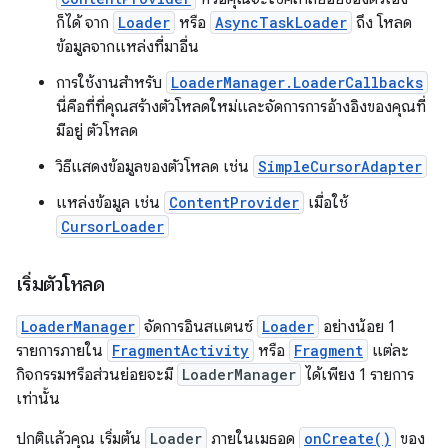
ก็ได้ จาก
Loader
หรือ
AsyncTaskLoader
ถึง โหลด
ข้อมูลจากแหล่งที่มาอื่น
การใช้งานสำหรับ
LoaderManager.LoaderCallbacks
นี่คือที่ที่คุณสร้างตัวโหลดใหม่และจัดการการอ้างอิงของคุณที่
มีอยู่ ตัวโหลด
วิธีแสดงข้อมูลของตัวโหลด เช่น
SimpleCursorAdapter
แหล่งข้อมูล เช่น
ContentProvider
เมื่อใช้
CursorLoader
เริ่มตัวโหลด
LoaderManager
จัดการอินสแตนซ์
Loader
อย่างน้อย 1
รายการภายใน
FragmentActivity
หรือ
Fragment
แต่ละ
กิจกรรมหรือส่วนย่อยจะมี
LoaderManager
ได้เพียง 1 รายการ
เท่านั้น
ปกติแล้วคุณ เริ่มต้น
Loader
ภายในเมธอด
onCreate()
ของ