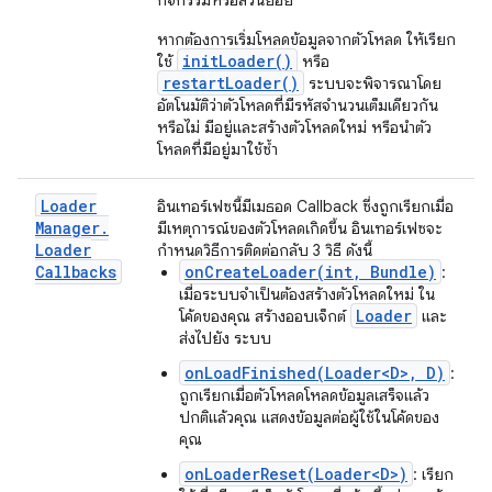
กิจกรรมหรือส่วนย่อย
หากต้องการเริ่มโหลดข้อมูลจากตัวโหลด ให้เรียก
initLoader()
ใช้
หรือ
restartLoader()
ระบบจะพิจารณาโดย
อัตโนมัติว่าตัวโหลดที่มีรหัสจำนวนเต็มเดียวกัน
หรือไม่ มีอยู่และสร้างตัวโหลดใหม่ หรือนำตัว
โหลดที่มีอยู่มาใช้ซ้ำ
Loader
อินเทอร์เฟซนี้มีเมธอด Callback ซึ่งถูกเรียกเมื่อ
Manager
.
มีเหตุการณ์ของตัวโหลดเกิดขึ้น อินเทอร์เฟซจะ
Loader
กำหนดวิธีการติดต่อกลับ 3 วิธี ดังนี้
Callbacks
onCreateLoader(int, Bundle)
:
เมื่อระบบจำเป็นต้องสร้างตัวโหลดใหม่ ใน
Loader
โค้ดของคุณ สร้างออบเจ็กต์
และ
ส่งไปยัง ระบบ
onLoadFinished(Loader<D>, D)
:
ถูกเรียกเมื่อตัวโหลดโหลดข้อมูลเสร็จแล้ว
ปกติแล้วคุณ แสดงข้อมูลต่อผู้ใช้ในโค้ดของ
คุณ
onLoaderReset(Loader<D>)
: เรียก