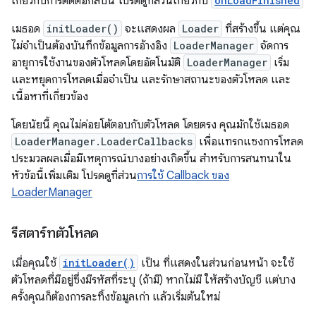
เกี่ยวกับการติดต่อกลับนี้ โปรดดูที่ส่วนเกี่ยวกับ
onLoadFinished
เมธอด
initLoader()
จะแสดงผล
Loader
ที่สร้างขึ้น แต่คุณ
ไม่จำเป็นต้องบันทึกข้อมูลการอ้างอิง
LoaderManager
จัดการ
อายุการใช้งานของตัวโหลดโดยอัตโนมัติ
LoaderManager
เริ่ม
และหยุดการโหลดเมื่อจำเป็น และรักษาสถานะของตัวโหลด และ
เนื้อหาที่เกี่ยวข้อง
โดยนัยนี้ คุณไม่ค่อยโต้ตอบกับตัวโหลด โดยตรง คุณมักใช้เมธอด
LoaderManager.LoaderCallbacks
เพื่อแทรกแซงการโหลด
ประมวลผลเมื่อมีเหตุการณ์บางอย่างเกิดขึ้น สำหรับการสนทนาใน
หัวข้อนี้เพิ่มเติม โปรดดูที่ส่วน
การใช้ Callback ของ
LoaderManager
รีสตาร์ทตัวโหลด
เมื่อคุณใช้
initLoader()
เป็น ที่แสดงในส่วนก่อนหน้า จะใช้
ตัวโหลดที่มีอยู่ซึ่งมีรหัสที่ระบุ (ถ้ามี) หากไม่มี ให้สร้างบัญชี แต่บาง
ครั้งคุณก็ต้องการละทิ้งข้อมูลเก่า แล้วเริ่มต้นใหม่