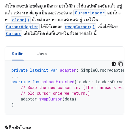
ตัวโหลดจะปล่อยข้อมูลเมื่อทราบว่าไม่มีการใช้แอปพลิเคชันแล้ว อยู่
แล้ว เช่น หากข้อมูลเป็นเคอร์เซอร์จาก
CursorLoader
อย่าโทร
หา
close()
ด้วยตัวเอง หากเคอร์เซอร์อยู่ วางไว้ใน
CursorAdapter
ให้ใช้เมธอด
swapCursor()
เพื่อให้ฟิลด์
Cursor
เดิมไม่ได้ปิด ดังที่แสดงในตัวอย่างต่อไปนี้
Kotlin
Java
private
lateinit
var
adapter
:
SimpleCursorAdapter
...
override
fun
onLoadFinished
(
loader
:
Loader<Cursor>
// Swap the new cursor in. (The framework will
// old cursor once we return.)
adapter
.
swapCursor
(
data
)
}
รีเซ็ตตัวโหลด