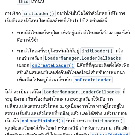
this
เท่านั้น
การเรียก
initLoader()
จะทำให้มั่นใจได้ว่าตัวโหลด ได้รับการ
เริ่มต้นและใช้งาน โดยมีผลลัพธ์ที่เป็นไปได้ 2 อย่างดังนี้
หากมีตัวโหลดที่ระบุโดยรหัสอยู่แล้ว ตัวโหลดที่สร้างล่าสุด ซึ่งก็
คือการใช้ซ้ำ
หากตัวโหลดที่ระบุโดยรหัส
ไม่มี
อยู่
initLoader()
ทริก
เกอร์การเรียก
LoaderManager.LoaderCallbacks
เมธอด
onCreateLoader()
นี่คือที่ที่คุณจะติดตั้งโค้ดเพื่อ
สร้างอินสแตนซ์และส่งคืนตัวโหลดใหม่ สำหรับการสนทนา
เพิ่มเติม โปรดดูที่ส่วนเกี่ยวกับ
onCreateLoader
ไม่ว่าจะเป็นกรณีใด
LoaderManager.LoaderCallbacks
ที่
ระบุ มีความเกี่ยวข้องกับตัวโหลด และจะถูกเรียกใช้เมื่อ การ
เปลี่ยนแปลงสถานะตัวโหลด ณ จุดนี้ของการโทร หากผู้โทรอยู่ใน
สถานะเริ่มต้นและตัวโหลดที่ขอมีอยู่แล้ว และได้สร้าง แล้วระบบจะ
เรียกใช้
onLoadFinished()
ทันที ระหว่าง
initLoader()
คุณต้องเตรียมตัวให้พร้อมสำหรับกรณีนี้ สำหรับการสนทนาเพิ่มเติม