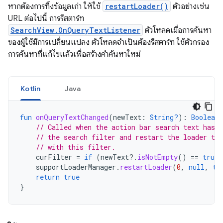
หากต้องการทิ้งข้อมูลเก่า ให้ใช้
restartLoader()
ตัวอย่างเช่น
URL ต่อไปนี้ การรีสตาร์ท
SearchView.OnQueryTextListener
ตัวโหลดเมื่อการค้นหา
ของผู้ใช้มีการเปลี่ยนแปลง ตัวโหลดจำเป็นต้องรีสตาร์ท ใช้ตัวกรอง
การค้นหาที่แก้ไขแล้วเพื่อสร้างคำค้นหาใหม่
Kotlin
Java
fun
onQueryTextChanged
(
newText
:
String?
):
Boolean
// Called when the action bar search text has c
// the search filter and restart the loader to 
// with this filter.
curFilter
=
if
(
newText
?.
isNotEmpty
()
==
true
)
supportLoaderManager
.
restartLoader
(
0
,
null
,
th
return
true
}