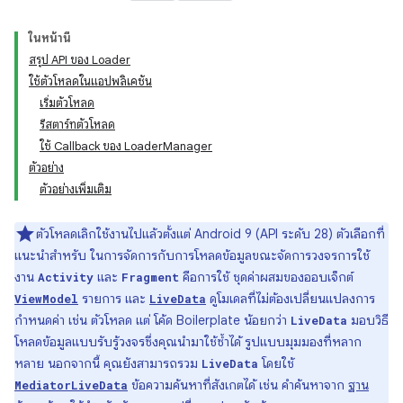
ในหน้านี้
สรุป API ของ Loader
ใช้ตัวโหลดในแอปพลิเคชัน
เริ่มตัวโหลด
รีสตาร์ทตัวโหลด
ใช้ Callback ของ LoaderManager
ตัวอย่าง
ตัวอย่างเพิ่มเติม
ตัวโหลดเลิกใช้งานไปแล้วตั้งแต่ Android 9 (API ระดับ 28) ตัวเลือกที่
แนะนำสำหรับ ในการจัดการกับการโหลดข้อมูลขณะจัดการวงจรการใช้
งาน
และ
คือการใช้ ชุดค่าผสมของออบเจ็กต์
Activity
Fragment
รายการ และ
ดูโมเดลที่ไม่ต้องเปลี่ยนแปลงการ
ViewModel
LiveData
กำหนดค่า เช่น ตัวโหลด แต่ โค้ด Boilerplate น้อยกว่า
มอบวิธี
LiveData
โหลดข้อมูลแบบรับรู้วงจรซึ่งคุณนำมาใช้ซ้ำได้ รูปแบบมุมมองที่หลาก
หลาย นอกจากนี้ คุณยังสามารถรวม
โดยใช้
LiveData
ข้อความค้นหาที่สังเกตได้ เช่น คำค้นหาจาก
ฐาน
MediatorLiveData