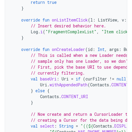
return
true
}
override
fun
onListItemClick
(
l
:
ListView
,
v
:
V
// Insert desired behavior here.
Log
.
i
(
"FragmentComplexList"
,
"Item clicke
}
override
fun
onCreateLoader
(
id
:
Int
,
args
:
Bun
// This is called when a new Loader needs 
// sample only has one Loader, so we don't
// First, pick the base URI to use dependi
// currently filtering.
val
baseUri
:
Uri
=
if
(
curFilter
!=
null
)
Uri
.
withAppendedPath
(
Contacts
.
CONTENT_
}
else
{
Contacts
.
CONTENT_URI
}
// Now create and return a CursorLoader th
// creating a Cursor for the data being dis
val
select
:
String
=
"((
${
Contacts
.
DISPLAY
"
${
Contacts
.
HAS_PHONE_NUMBER
}
=1) A