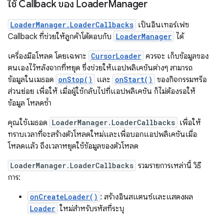
ใช้ Callback ของ Loader
Manager
LoaderManager.LoaderCallbacks
เป็นอินเทอร์เฟซ
Callback ที่ช่วยให้ลูกค้าโต้ตอบกับ
LoaderManager
ได้
เครื่องมือโหลด โดยเฉพาะ
CursorLoader
ควรจะ เก็บข้อมูลของ
ตนเองไว้หลังจากที่หยุด ซึ่งช่วยให้แอปพลิเคชันต่างๆ สามารถ
ข้อมูลในเมธอด
onStop()
และ
onStart()
ของกิจกรรมหรือ
ส่วนย่อย เพื่อให้ เมื่อผู้ใช้กลับไปที่แอปพลิเคชัน ก็ไม่ต้องรอให้
ข้อมูล โหลดซ้ำ
คุณใช้เมธอด
LoaderManager.LoaderCallbacks
เพื่อให้
ทราบเวลาที่จะสร้างตัวโหลดใหม่และเพื่อบอกแอปพลิเคชันเมื่อ
โหลดแล้ว ถึงเวลาหยุดใช้ข้อมูลของตัวโหลด
LoaderManager.LoaderCallbacks
รวมรายการเหล่านี้ วิธี
การ:
onCreateLoader()
: สร้างอินสแตนซ์และแสดงผล
Loader
ใหม่สำหรับรหัสที่ระบุ