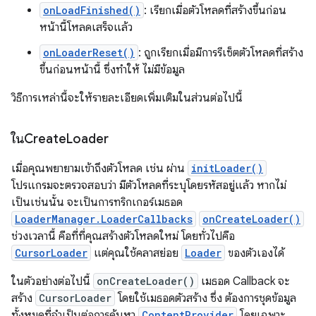
onLoadFinished()
: เรียกเมื่อตัวโหลดที่สร้างขึ้นก่อน
หน้านี้โหลดเสร็จแล้ว
onLoaderReset()
: ถูกเรียกเมื่อมีการรีเซ็ตตัวโหลดที่สร้าง
ขึ้นก่อนหน้านี้ ซึ่งทำให้ ไม่มีข้อมูล
วิธีการเหล่านี้จะให้รายละเอียดเพิ่มเติมในส่วนต่อไปนี้
ในCreate
Loader
เมื่อคุณพยายามเข้าถึงตัวโหลด เช่น ผ่าน
initLoader()
โปรแกรมจะตรวจสอบว่า มีตัวโหลดที่ระบุโดยรหัสอยู่แล้ว หากไม่
เป็นเช่นนั้น จะเป็นการทริกเกอร์เมธอด
LoaderManager.LoaderCallbacks
onCreateLoader()
ช่วงเวลานี้ คือที่ที่คุณสร้างตัวโหลดใหม่ โดยทั่วไปคือ
CursorLoader
แต่คุณใช้คลาสย่อย
Loader
ของตัวเองได้
ในตัวอย่างต่อไปนี้
onCreateLoader()
เมธอด Callback จะ
สร้าง
CursorLoader
โดยใช้เมธอดตัวสร้าง ซึ่ง ต้องการชุดข้อมูล
ทั้งหมดที่จำเป็นต่อการค้นหา
ContentProvider
โดยเฉพาะ