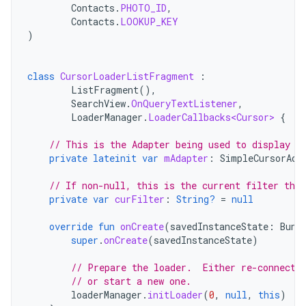
Contacts
.
PHOTO_ID
,
Contacts
.
LOOKUP_KEY
)
class
CursorLoaderListFragment
:
ListFragment
(),
SearchView
.
OnQueryTextListener
,
LoaderManager
.
LoaderCallbacks<Cursor>
{
// This is the Adapter being used to display t
private
lateinit
var
mAdapter
:
SimpleCursorAda
// If non-null, this is the current filter the 
private
var
curFilter
:
String?
=
null
override
fun
onCreate
(
savedInstanceState
:
Bund
super
.
onCreate
(
savedInstanceState
)
// Prepare the loader.  Either re-connect 
// or start a new one.
loaderManager
.
initLoader
(
0
,
null
,
this
)