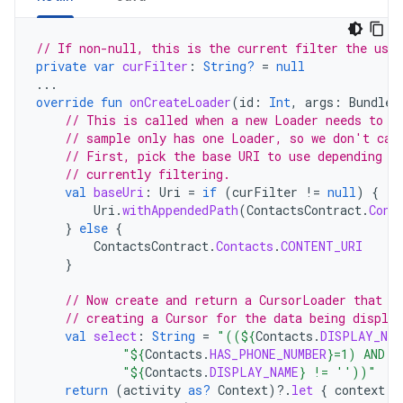
// If non-null, this is the current filter the user
private
var
curFilter
:
String?
=
null
...
override
fun
onCreateLoader
(
id
:
Int
,
args
:
Bundle?
// This is called when a new Loader needs to b
// sample only has one Loader, so we don't car
// First, pick the base URI to use depending o
// currently filtering.
val
baseUri
:
Uri
=
if
(
curFilter
!=
null
)
{
Uri
.
withAppendedPath
(
ContactsContract
.
Cont
}
else
{
ContactsContract
.
Contacts
.
CONTENT_URI
}
// Now create and return a CursorLoader that w
// creating a Cursor for the data being display
val
select
:
String
=
"((
${
Contacts
.
DISPLAY_NAM
"
${
Contacts
.
HAS_PHONE_NUMBER
}
=1) AND (
"
${
Contacts
.
DISPLAY_NAME
}
 != ''))"
return
(
activity
as?
Context
)
?.
let
{
context
-