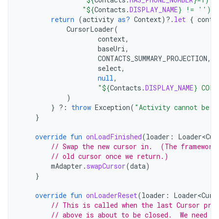
"
${
Contacts
.
DISPLAY_NAME
}
 != ''))
return
(
activity
as?
Context
)
?.
let
{
conte
CursorLoader
(
context
,
baseUri
,
CONTACTS_SUMMARY_PROJECTION
,
select
,
null
,
"
${
Contacts
.
DISPLAY_NAME
}
 COLL
)
}
?:
throw
Exception
(
"Activity cannot be n
}
override
fun
onLoadFinished
(
loader
:
Loader<Cur
// Swap the new cursor in.  (The framework
// old cursor once we return.)
mAdapter
.
swapCursor
(
data
)
}
override
fun
onLoaderReset
(
loader
:
Loader<Curs
// This is called when the last Cursor pro
// above is about to be closed.  We need t