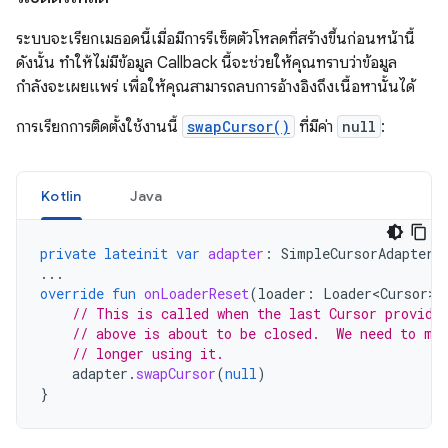
ระบบจะเรียกเมธอดนี้เมื่อมีการรีเซ็ตตัวโหลดที่สร้างขึ้นก่อนหน้านี้
ดังนั้น ทำให้ไม่มีข้อมูล Callback นี้จะช่วยให้คุณทราบว่าข้อมูล
กำลังจะเผยแพร่ เพื่อให้คุณสามารถลบการอ้างอิงถึงเนื้อหานั้นได้
การเรียกการติดตั้งใช้งานนี้
swapCursor()
ที่มีค่า
null
:
Kotlin
Java
private
lateinit
var
adapter
:
SimpleCursorAdapter
...
override
fun
onLoaderReset
(
loader
:
Loader<Cursor>
)
// This is called when the last Cursor provide
// above is about to be closed.  We need to ma
// longer using it.
adapter
.
swapCursor
(
null
)
}