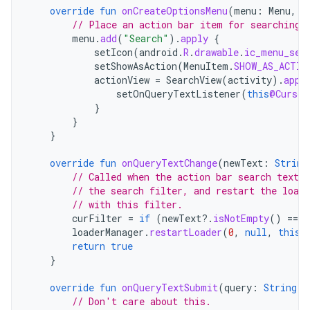
override
fun
onCreateOptionsMenu
(
menu
:
Menu
,
i
// Place an action bar item for searching.
menu
.
add
(
"Search"
).
apply
{
setIcon
(
android
.
R
.
drawable
.
ic_menu_sea
setShowAsAction
(
MenuItem
.
SHOW_AS_ACTIO
actionView
=
SearchView
(
activity
).
appl
setOnQueryTextListener
(
this
@Cursor
}
}
}
override
fun
onQueryTextChange
(
newText
:
String
// Called when the action bar search text h
// the search filter, and restart the loade
// with this filter.
curFilter
=
if
(
newText
?.
isNotEmpty
()
==
t
loaderManager
.
restartLoader
(
0
,
null
,
this
)
return
true
}
override
fun
onQueryTextSubmit
(
query
:
String
):
// Don't care about this.