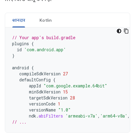
शानदार
Kotlin
// Your app's build.gradle
plugins
{
id
'com.android.app'
}
android
{
compileSdkVersion
27
defaultConfig
{
appId
"com.google.example.64bit"
minSdkVersion
15
targetSdkVersion
28
versionCode
1
versionName
"1.0"
ndk
.
abiFilters
'armeabi-v7a'
,
'arm64-v8a'
,
'x
// ...