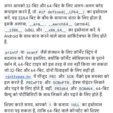
अगर आपको 32-बिट और 64-बिट के लिए अलग-अलग कोड
कंपाइल करने हैं, तो
#if defined(__LP64__)
का इस्तेमाल
करें. यह 32/64 बिट के बीच के सामान्य अंतर के लिए होता है.
इसके अलावा,
__arm__
,
__aarch64__
(arm64),
__i386__
(x86), और
__x86_64__
का इस्तेमाल करें. ये
Android के साथ काम करने वाले खास आर्किटेक्चर के लिए होते
हैं.
printf
या
scanf
जैसे फ़ंक्शन के लिए फ़ॉर्मैट स्ट्रिंग में
बदलाव करें. ऐसा इसलिए, क्योंकि फ़ॉर्मैट स्पेसिफ़ायर के पुराने
वर्शन से, 64-बिट टाइप को इस तरह से तय नहीं किया जा सकता
जो 32-बिट और 64-बिट, दोनों डिवाइसों के लिए सही हो.
<inttypes.h>
में मौजूद
PRI
और
SCN
मैक्रो इस समस्या को
हल करते हैं.
PRIxPTR
और
SCNxPTR
, हेक्स पॉइंटर लिखने
और पढ़ने के लिए होते हैं. वहीं,
PRId64
और
SCNd64
, 64-बिट
वैल्यू को पोर्टेबिलिटी के साथ लिखने और पढ़ने के लिए होते हैं.
शिफ़्ट करते समय, आपको
1
के बजाय
1ULL
का इस्तेमाल
करना पड़ सकता है, ताकि 64-बिट वाले कॉन्स्टेंट को शिफ़्ट