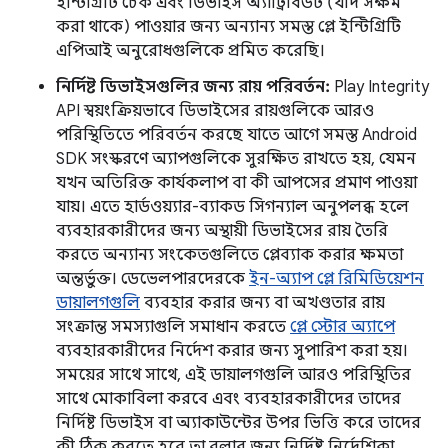
ইন্টিগ্রিটি চেক এবং ডিভাইস অ্যাট্রিবিউট (যদি সক্ষম
করা থাকে) পাওয়ার জন্য অন্যান্য সমস্ত প্লে ইন্টিগ্রিটি
এপিআই অনুরোধগুলিকে প্রমিত করেছি।
নির্দিষ্ট ডিভাইসগুলির জন্য রায় পরিবর্তন:
Play Integrity
API স্বয়ংক্রিয়ভাবে ডিভাইসের রায়গুলিকে আরও
পরিস্থিতিতে পরিবর্তন করছে যাতে আগে সমস্ত Android
SDK সংস্করণে অ্যাপগুলিকে সুরক্ষিত রাখতে হয়, যেমন
যখন অতিরিক্ত কার্যকলাপ বা কী আপসের প্রমাণ পাওয়া
যায়। এতে হার্ডওয়্যার-ব্যাকড সিগন্যাল অনুপলব্ধ হলে
ব্যবহারকারীদের জন্য অস্থায়ী ডিভাইসের রায় তৈরি
করতে অন্যান্য সংকেতগুলিতে প্লেব্যাক করার ক্ষমতা
অন্তর্ভুক্ত। ডেভেলপারদেরকে
ইন-অ্যাপ প্লে রিমিডিয়েশন
ডায়ালগগুলি
ব্যবহার করার জন্য বা অখণ্ডতার রায়
সংক্রান্ত সমস্যাগুলি সমাধান করতে
প্লে স্টোর অ্যাপে
ব্যবহারকারীদের নির্দেশ করার জন্য সুপারিশ করা হয়।
সময়ের সাথে সাথে, এই ডায়ালগগুলি আরও পরিস্থিতির
সাথে মোকাবিলা করবে এবং ব্যবহারকারীদের তাদের
নির্দিষ্ট ডিভাইস বা অ্যাকাউন্টের উপর ভিত্তি করে তাদের
কী ঠিক করতে হবে তা বলার জন্য নির্দিষ্ট নির্দেশিকা