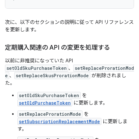
次に、以下のセクションの説明に従って API リファレンス
を更新します。
定期購入関連の API の変更を処理する
以前に非推奨になっていた API
setOldSkuPurchaseToken
、
setReplaceProrationMod
e
、
setReplaceSkusProrationMode
が削除されまし
た。
setOldSkuPurchaseToken
を
setOldPurchaseToken
に更新します。
setReplaceProrationMode
を
setSubscriptionReplacementMode
に更新しま
す。