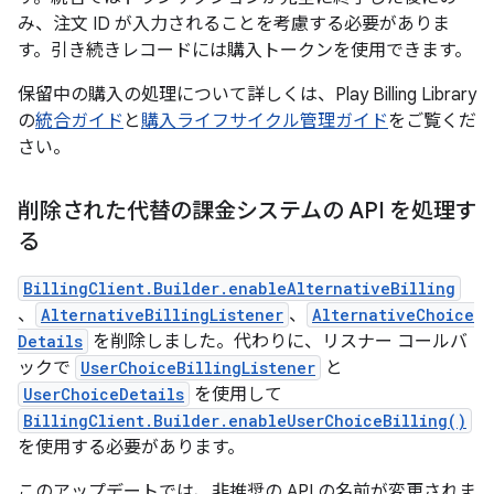
み、注文 ID が入力されることを考慮する必要がありま
す。引き続きレコードには購入トークンを使用できます。
保留中の購入の処理について詳しくは、Play Billing Library
の
統合ガイド
と
購入ライフサイクル管理ガイド
をご覧くだ
さい。
削除された代替の課金システムの API を処理す
る
BillingClient.Builder.enableAlternativeBilling
、
AlternativeBillingListener
、
AlternativeChoice
Details
を削除しました。代わりに、リスナー コールバ
ックで
UserChoiceBillingListener
と
UserChoiceDetails
を使用して
BillingClient.Builder.enableUserChoiceBilling()
を使用する必要があります。
このアップデートでは、非推奨の API の名前が変更されま