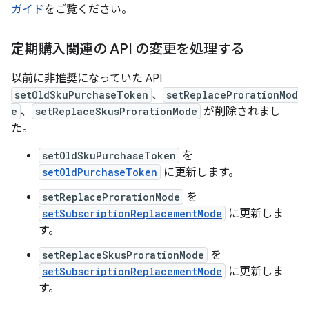
ガイド
をご覧ください。
定期購入関連の API の変更を処理する
以前に非推奨になっていた API
setOldSkuPurchaseToken
、
setReplaceProrationMod
e
、
setReplaceSkusProrationMode
が削除されまし
た。
setOldSkuPurchaseToken
を
setOldPurchaseToken
に更新します。
setReplaceProrationMode
を
setSubscriptionReplacementMode
に更新しま
す。
setReplaceSkusProrationMode
を
setSubscriptionReplacementMode
に更新しま
す。