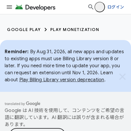
ログイン
GOOGLE PLAY
PLAY MONETIZATION
Reminder:
By Aug 31, 2026, all new apps and updates
to existing apps must use Billing Library version 8 or
later. If you need more time to update your app, you
can request an extension until Nov 1, 2026. Learn
about
Play Billing Library version deprecation
.
Google は AI 技術を使用して、コンテンツをご希望の言
語に翻訳しています。AI 翻訳には誤りが含まれる場合が
あります。