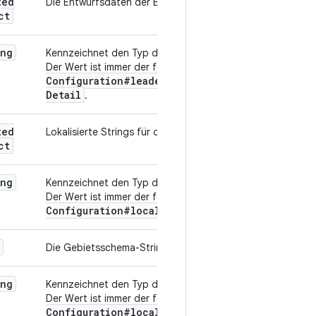
ted
Die Entwurfsdaten der Bestenliste
ct
ing
Kennzeichnet den Typ dieser Ressource eindeutig.
games
Der Wert ist immer der feste String
Configuration#leaderboard
Configuration
Detail
.
ted
Lokalisierte Strings für den Namen der Bestenliste
ct
ing
Kennzeichnet den Typ dieser Ressource eindeutig.
games
Der Wert ist immer der feste String
Configuration#localized
String
Bundle
.
Die Gebietsschema-Strings.
ing
Kennzeichnet den Typ dieser Ressource eindeutig.
games
Der Wert ist immer der feste String
Configuration#localized
String
.