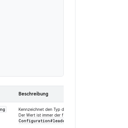
Beschreibung
ing
Kennzeichnet den Typ dieser Ressource eindeutig.
games
Der Wert ist immer der feste String
Configuration#leaderboard
Configuration
.