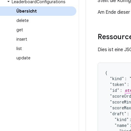
Stellt die Konfi
Leaderboard
Configurations
Übersicht
Am Ende dieser 
delete
get
Ressourc
insert
list
Dies ist eine J
update
{

  "kind": "
  "token":
  "id": 
st
  "scoreOr
  "scoreMi
  "scoreMa
  "draft": 
    "kind":
    "name":