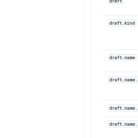
draft
          "
          "
           
           
draft
.
kind
          
          
           
          ]

        },

        "ma
draft
.
name
          "
          "
           
draft
.
name
.
           
          
          
           
          ]

draft
.
name
.
        },

        "ot
draft
.
name
.
          "
          "
           