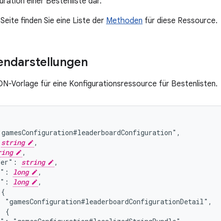
guration einer Bestenliste dar.
Seite finden Sie eine Liste der
Methoden
für diese Ressource.
endarstellungen
SON-Vorlage für eine Konfigurationsressource für Bestenlisten.
gamesConfiguration#leaderboardConfiguration",

 
string
,

ring
,

der": 
string
,

n": 
long
,

x": 
long
,

{

 "gamesConfiguration#leaderboardConfigurationDetail",

 {
