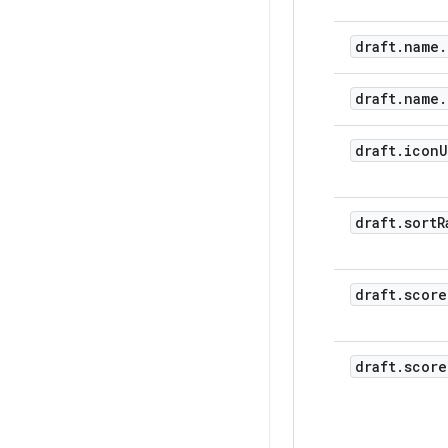
           
          
draft
.
name
.
          
           
          ]

draft
.
name
.
        }

      },

draft
.
icon
U
      "num
      "cur
    }

  },

draft
.
sort
R
  "publishe
    "kind":
    "name":
draft
.
score
      "kind
      "tran
        {

          "
draft
.
score
          
          
        }

      ]
