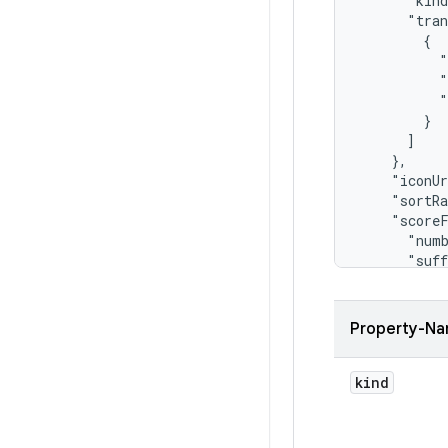
      "kind
      "tran
        {

          "
          
          
        }

      ]

    },

    "iconU
    "sortR
    "scoreF
      "num
      "suff
        "ze
          "
          "
Property-N
           
           
          
kind
          
           
          ]
