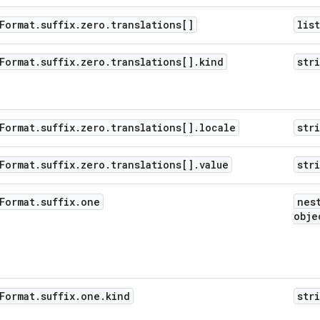
    "value": 
string
 }

Format
.
suffix
.
zero
.
translations[]
list
o": {

Format
.
suffix
.
zero
.
translations[]
.
kind
str
kind": "gamesConfiguration#localizedStringBundle",

translations": [

 {

   "kind": "gamesConfiguration#localizedString",

Format
.
suffix
.
zero
.
translations[]
.
locale
str
    "locale": 
string
,

    "value": 
string
 }

Format
.
suffix
.
zero
.
translations[]
.
value
str
w": {

Format
.
suffix
.
one
nes
kind": "gamesConfiguration#localizedStringBundle",

obje
translations": [

 {

   "kind": "gamesConfiguration#localizedString",

    "locale": 
string
,

    "value": 
string
Format
.
suffix
.
one
.
kind
str
 }
