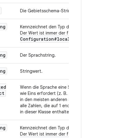
Die Gebietsschema-Strings.
ing
Kennzeichnet den Typ dieser Ressource eindeutig.
games
Der Wert ist immer der feste String
Configuration#localized
String
.
ing
Der Sprachstring.
ing
Stringwert.
ted
Wenn die Sprache eine Sonderbehandlung von Zahlen
ct
wie Eins erfordert (z. B. bei der Zahl 1 in Englisch und
in den meisten anderen Sprachen; im Russischen sind
alle Zahlen, die auf 1 enden, aber nicht auf 11 enden)
in dieser Klasse enthalten.
ing
Kennzeichnet den Typ dieser Ressource eindeutig.
games
Der Wert ist immer der feste String