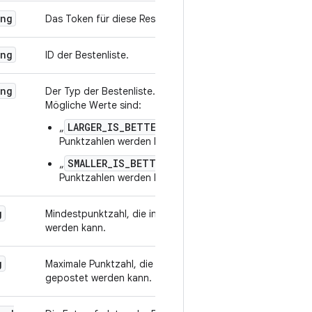
ing
Das Token für diese Ressource.
ing
ID der Bestenliste.
ing
Der Typ der Bestenliste.
Mögliche Werte sind:
LARGER_IS_BETTER
„
“ – Größere gepostete
Punktzahlen werden höher eingestuft.
SMALLER_IS_BETTER
„
“ - Kleinere gepostete
Punktzahlen werden höher eingestuft.
g
Mindestpunktzahl, die in dieser Bestenliste gepostet
werden kann.
g
Maximale Punktzahl, die in dieser Bestenliste
gepostet werden kann.