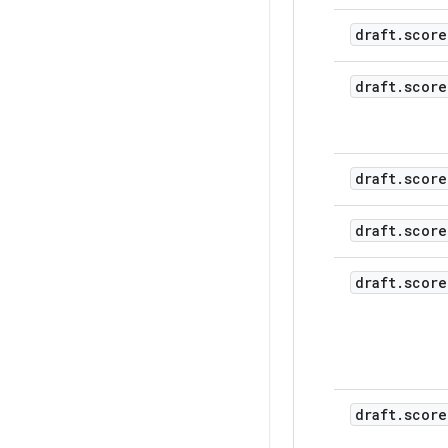
          
           
draft
.
score
          ]

        },

        "tw
draft
.
score
          "
          "
           
           
draft
.
score
          
          
           
draft
.
score
          ]

        },

        "fe
draft
.
score
          "
          "
           
           
          
          
draft
.
score
           
          ]
