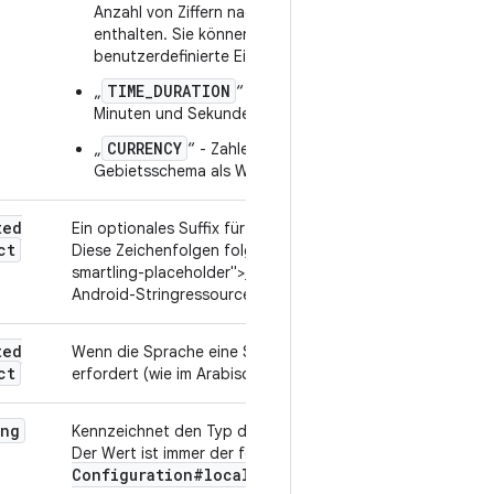
Anzahl von Ziffern nach dem Dezimalzeichen
enthalten. Sie können optional eine
benutzerdefinierte Einheit hinzufügen.
TIME_DURATION
„
“ - Zahlen werden in Stunden,
Minuten und Sekunden formatiert.
CURRENCY
„
“ - Zahlen werden entsprechend dem
Gebietsschema als Währung formatiert.
ted
Ein optionales Suffix für den Formattyp NUMERIC.
ct
Diese Zeichenfolgen folgen der gleichen <ph type="x-
smartling-placeholder">
</ph> Pluralregeln
wie alle
Android-Stringressourcen.
ted
Wenn die Sprache eine Sonderbehandlung der Zahl 0
ct
erfordert (wie im Arabischen).
ing
Kennzeichnet den Typ dieser Ressource eindeutig.
games
Der Wert ist immer der feste String
Configuration#localized
String
Bundle
.