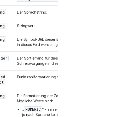
ing
Der Sprachstring.
ing
Stringwert.
ing
Die Symbol-URL dieser Bestenliste. Schreibvorgänge
in dieses Feld werden ignoriert.
eger
Der Sortierrang für diese Bestenliste.
Schreibvorgänge in dieses Feld werden ignoriert.
ted
Punktzahlformatierung für die Bestenliste
ct
ing
Die Formatierung der Zahl.
Mögliche Werte sind:
NUMERIC
„
“ - Zahlen sind so formatiert, dass sie
je nach Sprache keine Ziffern oder eine feste