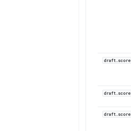
    },

    "iconU
    "sortR
    "scoreF
      "num
      "suff
        "ze
          "
          "
           
draft
.
score
           
          
          
           
          ]

        },

draft
.
score
        "on
          "
          "
           
draft
.
score
           
          