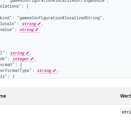
": "gamesConfiguration#localizedStringBundle",

slations": [

kind": "gamesConfiguration#localizedString",

"locale": 
string
,

"value": 
string
rl": 
string
,

ank": 
integer
,

ormat": {

berFormatType": 
string
,

ix": {

ro": {

kind": "gamesConfiguration#localizedStringBundle",

translations": [

ame
Wert
 {

   "kind": "gamesConfiguration#localizedString",

    "locale": 
string
,

str
    "value": 
string
 }
