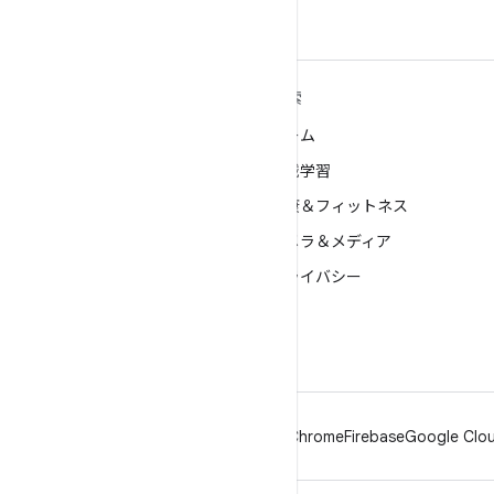
ANDROID の詳細
探索
Android
ゲーム
エンタープライズ向け Android
機械学習
セキュリティ
健康＆フィットネス
ソース
カメラ＆メディア
ニュース
プライバシー
ブログ
5G
ポッドキャスト
Android
Chrome
Firebase
Google Clou