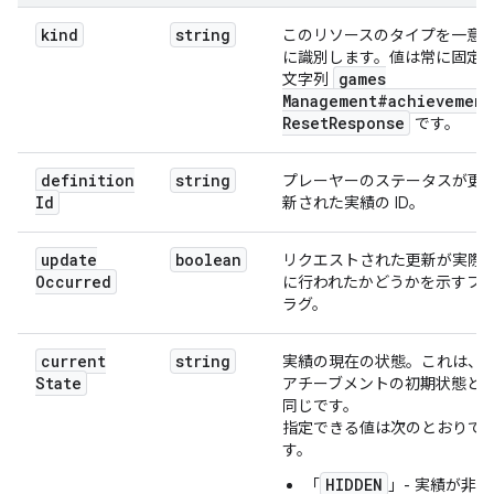
kind
string
このリソースのタイプを一意
に識別します。値は常に固定
games
文字列
Management#achievement
Reset
Response
です。
definition
string
プレーヤーのステータスが更
Id
新された実績の ID。
update
boolean
リクエストされた更新が実際
Occurred
に行われたかどうかを示すフ
ラグ。
current
string
実績の現在の状態。これは、
State
アチーブメントの初期状態と
同じです。
指定できる値は次のとおりで
す。
HIDDEN
「
」- 実績が非表