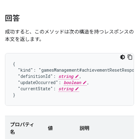
回答
成功すると、このメソッドは次の構造を持つレスポンスの
本文を返します。
{

  "kind": "gamesManagement#achievementResetRespons
  "definitionId": 
string
,

  "updateOccurred": 
boolean
,

  "currentState": 
string
}
プロパティ
値
説明
名