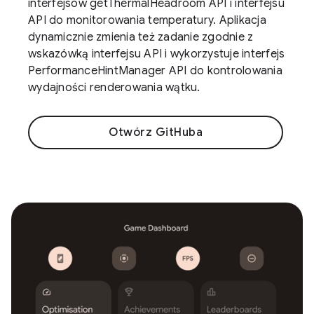
interfejsów getThermalHeadroom API i interfejsu
API do monitorowania temperatury. Aplikacja
dynamicznie zmienia też zadanie zgodnie z
wskazówką interfejsu API i wykorzystuje interfejs
PerformanceHintManager API do kontrolowania
wydajności renderowania wątku.
Otwórz GitHuba