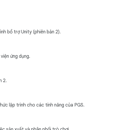
h bổ trợ Unity (phiên bản 2).
 viện ứng dụng.
n 2.
hức lập trình cho các tính năng của PGS.
ệc sản xuất và phân phối trò chơi.