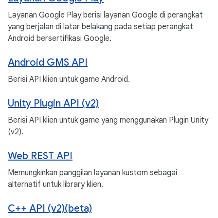
Layanan Google Play berisi layanan Google di perangkat
yang berjalan di latar belakang pada setiap perangkat
Android bersertifikasi Google.
Android GMS API
Berisi API klien untuk game Android.
Unity Plugin API (v2)
Berisi API klien untuk game yang menggunakan Plugin Unity
(v2).
Web REST API
Memungkinkan panggilan layanan kustom sebagai
alternatif untuk library klien.
C++ API (v2)(beta)