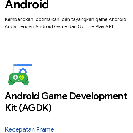
Android
Kembangkan, optimalkan, dan tayangkan game Android
Anda dengan Android Game dan Google Play API.
Android Game Development
Kit (AGDK)
Kecepatan Frame