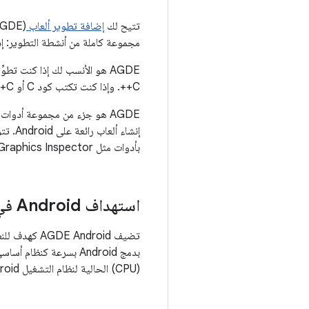
تتيح لك
إضافة تطوير ألعاب Android
مجموعة كاملة من أنشطة التطوير: إ
C++. وإذا كنت تكتب كود C أو C++ باستخدام أدوات مختلفة، يمكنك استخدام Android Studio في التطوير لنظام Android.
بأدوات مثل Android Graphics Inspector (أداة فحص رسومات Android) في تحسين أداء لعبتك.
استهداف Android في Visual Studio
(CPU) الحالية لنظام التشغيل Android: كل من معالج ARM وIntel بالإصدار 32 بت و64 بت.