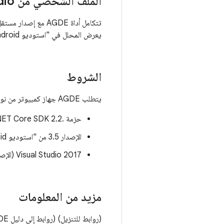
الملف الشخصي من Visual Studio
يعرض المحلل في "استوديو Android" إحصاءات الاستخدام في الوقت الفعلي وحدة المعالجة المركزية (CPU) والذاكرة والشبكة والطاقة.
الشروط
يتطلب AGDE جهاز كمبيوتر من نوع Intel أو AMD يعمل بنظام التشغيل Microsoft Windows وأن يكون البرنامج التالي مثبَّتًا:
حزمة .NET Core SDK 2.2
الإصدار 3.5 من "استوديو Android" أو إصدار أحدث
Visual Studio 2017 (الإصدار 15.4.0 أو الإصدارات الأحدث) أو Visual Studio 2019 (الإصدار 16.0.0 أو الإصدارات الأحدث)
مزيد من المعلومات
(روابط للتنزيل) (روابط إلى دليل AGDE)