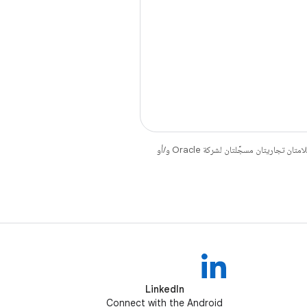
. إنّ Java وOpenJDK هما علامتان تجاريتان مسجَّلتان لشركة Oracle و/أو
LinkedIn
Connect with the Android