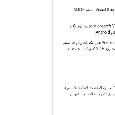
(AGDE) لـ Visual Studio استهداف Android كنظام أساسي لمشاريع Visual Studio. تدعم AGDE
AGDE هو الأنسب لك إذا كنت تطوِّر البرامج بشكل أساسي على نظام التشغيل Windows وتستخدم Microsoft Visual Studio لكتابة كود C أو
AGDE هو جزء من مجموعة أدوات Android Game Development Kit. تشتمل مجموعة أدوات تطوير ألعاب Android على مكتبات وأدوات تدعم
إنشاء ألعاب رائعة على Android. تتوافق المكتبات في مجموعة أدوات Android Game Development Kit مع مشاريع AGDE. يمكنك الاستعانة
تضيف AGDE Android كهدف للنظام الأساسي إلى Visual Studio. يسمح ذلك لمشروعات ألعاب Visual Studio الحالية المتعددة الأنظمة الأساسية
 تتوافق ميزات Visual Studio IntelliSense مع AGDE. تتوافق جميع بنيات وحدة المعالجة المركزية