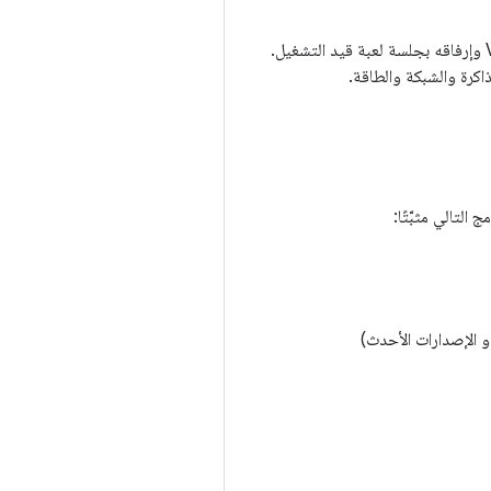
تتكامل أداة AGDE مع إصدار مستقل من محلّل "استوديو Android". يمكن تشغيل هذا التحليل من Visual Studio وإرفاقه بجلسة لعبة قيد التشغيل.