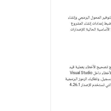
مل AGDE مع MSBuild من أجل تجميع وربط كود C++ لنظام التشغيل Android. يُستخدم Android NDK لتوفير المحول البرمجي وإنشاء
 للمطورين الذين لديهم تبعيات محددة، يتوافق AGDE مع إصدارات متعددة من NDK. يتم ضبط إعدادات إنشاء المشروع
ما يتيح للمطوّرين استخدام البنية الأساسية الحالية للإصدارات
نامج تصحيح الأخطاء بعملية قيد
التشغيل بالفعل. واجهات AGDE وLLDB لدعم تصحيح الأخطاء. باستخدام AGDE، يتم تشغيل جلسات تصحيح الأخطاء داخل Visual Studio
تسجيل، وتفكيك الرموز البرمجية
الأصلية. تتوفّر وظيفة واجهة LLDB من خلال نافذة أوامر Visual Studio. يمكن لمطوّري برامج Unreal Engine التي تستخدم الإصدار 4.26.1