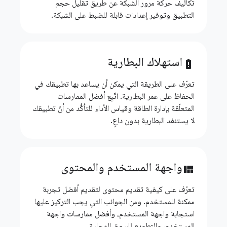
تكاليف حركة مرور الشبكة عن طريق تقليل حجم
التطبيق وتوفير إعدادات قابلة للضبط على الشبكة.
استهلاك البطارية
battery_alert
تعرّف على الطريقة التي يمكن أن يساعد بها تطبيقك في
الحفاظ على عمر البطارية. اتّبِع أفضل الممارسات
المتعلّقة بإدارة الطاقة وقياس الأداء للتأكُّد من أنّ تطبيقك
لا يستنفد البطارية بدون داعٍ.
واجهة المستخدم والمحتوى
view_quilt
تعرّف على كيفية تقديم محتوى لتقديم أفضل تجربة
ممكنة للمستخدم. ومن الجوانب التي يجب التركيز عليها
استجابة واجهة المستخدم، وأفضل ممارسات واجهة
المستخدم، والتطويع للسوق المحلية.