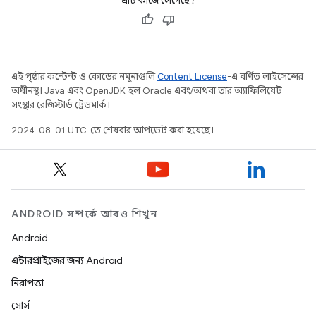
এটি কাজে লেগেছে?
এই পৃষ্ঠার কন্টেন্ট ও কোডের নমুনাগুলি
Content License
-এ বর্ণিত লাইসেন্সের
অধীনস্থ। Java এবং OpenJDK হল Oracle এবং/অথবা তার অ্যাফিলিয়েট
সংস্থার রেজিস্টার্ড ট্রেডমার্ক।
2024-08-01 UTC-তে শেষবার আপডেট করা হয়েছে।
ANDROID সম্পর্কে আরও শিখুন
Android
এন্টারপ্রাইজের জন্য Android
নিরাপত্তা
সোর্স