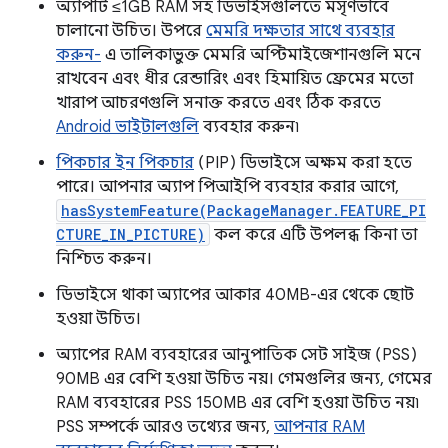
অ্যাপটি ≤1GB RAM সহ ডিভাইসগুলিতে মসৃণভাবে
চালানো উচিত। উপরে
মেমরি দক্ষতার সাথে ব্যবহার
করুন-
এ তালিকাভুক্ত মেমরি অপ্টিমাইজেশানগুলি মনে
রাখবেন এবং ধীর রেন্ডারিং এবং হিমায়িত ফ্রেমের মতো
খারাপ আচরণগুলি সনাক্ত করতে এবং ঠিক করতে
Android ভাইটালগুলি
ব্যবহার করুন৷
পিকচার ইন পিকচার
(PIP) ডিভাইসে অক্ষম করা হতে
পারে। আপনার অ্যাপ পিআইপি ব্যবহার করার আগে,
hasSystemFeature(PackageManager.FEATURE_PI
CTURE_IN_PICTURE)
কল করে এটি উপলব্ধ কিনা তা
নিশ্চিত করুন।
ডিভাইসে থাকা অ্যাপের আকার 40MB-এর থেকে ছোট
হওয়া উচিত।
অ্যাপের RAM ব্যবহারের আনুপাতিক সেট সাইজ (PSS)
90MB এর বেশি হওয়া উচিত নয়। গেমগুলির জন্য, গেমের
RAM ব্যবহারের PSS 150MB এর বেশি হওয়া উচিত নয়৷
PSS সম্পর্কে আরও তথ্যের জন্য,
আপনার RAM