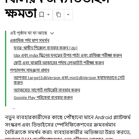
ক্ষমতা
এই পৃষ্ঠায় যা যা আছে
একাধিক পর্দা মাপ সমর্থন
ঘনত্ব-স্বাধীন পিক্সেল ব্যবহার করুন (dp)
ldpi এবং mdpi স্ক্রিনের ঘনত্বের উপর পাঠ্য এবং গ্রাফিক্স পরীক্ষা করুন
ছোট এবং মাঝারি আকারের পর্দায় লেআউট পরীক্ষা করুন
পশ্চাদপদ সামঞ্জস্য প্রদান
আপনার targetSdkVersion এবং minSdkVersion যথাযথভাবে সেট
করুন
অ্যান্ড্রয়েড সাপোর্ট লাইব্রেরি ব্যবহার করুন
Google Play পরিষেবা ব্যবহার করুন
নতুন ব্যবহারকারীদের কাছে পৌঁছানো মানে Android প্ল্যাটফর্ম
সংস্করণ এবং ডিভাইসের স্পেসিফিকেশনের ক্রমবর্ধমান
বৈচিত্র্যকে সমর্থন করা। ব্যবহারকারীর অভিজ্ঞতা উন্নত করতে,