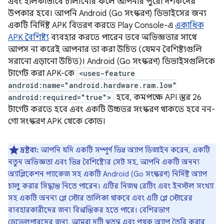
এবং হালকাভাবে চালানোর ফলে আপনার পুরো দর্শকদের
উপকার হবে। আপনি Android (Go সংস্করণ) ডিভাইসের জন্য
একটি নির্দিষ্ট APK বিতরণ করতে Play Console-এ
একাধিক
APK বৈশিষ্ট্য
ব্যবহার করতে পারেন তবে অভিজ্ঞতার সাথে
আপস না করেই আপনার তা করা উচিত (যেমন বৈশিষ্ট্যগুলি
সরানো এড়ানো উচিত)। Android (Go সংস্করণ) ডিভাইসগুলিকে
টার্গেট করা APK-কে
<uses-feature
android:name="android.hardware.ram.low"
android:required="true">
হবে, কমপক্ষে API স্তর 26
টার্গেট করতে হবে এবং একটি উচ্চতর সংস্করণ থাকতে হবে নন-
গো সংস্করণ APK থেকে কোড।
দ্রষ্টব্য:
আপনি যদি একটি সম্পূর্ণ ভিন্ন অ্যাপ ডিজাইন করেন, একটি
নতুন অভিজ্ঞতা এবং ভিন্ন বৈশিষ্ট্যের সেট সহ, আপনি একটি অনন্য
অ্যাপ্লিকেশন প্যাকেজ সহ একটি Android (Go সংস্করণ) নির্দিষ্ট অ্যাপ
চালু করার সিদ্ধান্ত নিতে পারেন। এটির নিজস্ব রেটিং এবং ইনস্টল সংখ্যা
সহ একটি অনন্য প্লে স্টোর তালিকা থাকবে এবং এটি প্লে স্টোরের
ব্যবহারকারীদের জন্য বিভ্রান্তিকর হতে পারে। বেশিরভাগ
ডেভেলপারদের জন্য, আমরা দুটি স্বতন্ত্র এবং পৃথক অ্যাপ তৈরি করার