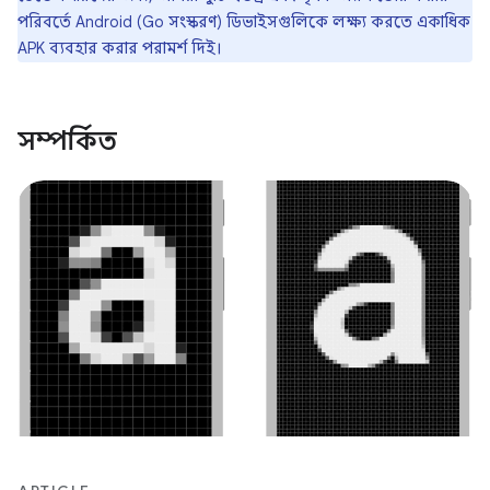
পরিবর্তে Android (Go সংস্করণ) ডিভাইসগুলিকে লক্ষ্য করতে একাধিক
APK ব্যবহার করার পরামর্শ দিই।
সম্পর্কিত