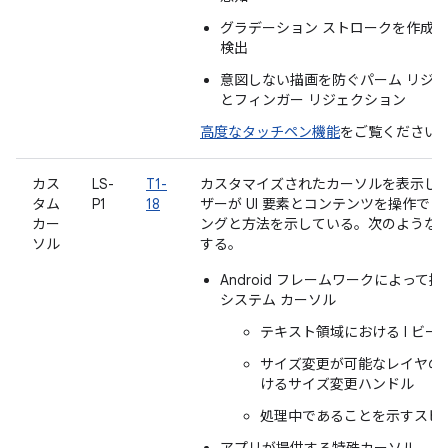
グラデーション ストロークを作成
検出
意図しない描画を防ぐパーム リジ
とフィンガー リジェクション
高度なタッチペン機能
をご覧ください
カス
LS-
T1-
カスタマイズされたカーソルを表示し
タム
P1
18
ザーが UI 要素とコンテンツを操作で
カー
ングと方法を示している。次のような
ソル
する。
Android フレームワークによって
システム カーソル
テキスト領域における I ビー
サイズ変更が可能なレイヤの
けるサイズ変更ハンドル
処理中であることを示すスピ