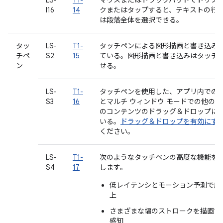
LS-
T1-
マウスまたはトラックパッドでトリプル
I16
14
クまたはタップすると、テキストの行
は段落全体を選択できる。
タッ
LS-
T1-
タッチペンによる図形描画と書き込み
チペ
S2
15
ている。図形描画と書き込みはタッチ
ン
せる。
LS-
T1-
タッチペンを使用した、アプリ内での
S3
16
とマルチ ウィンドウ モードでの他の
のコンテンツのドラッグ＆ドロップに
いる。
ドラッグ＆ドロップを有効にす
ください。
LS-
T1-
次のようなタッチペンの高度な機能を
S4
17
します。
低レイテンシとモーション予測で応
上
さまざまな幅のストロークを描画で
感知