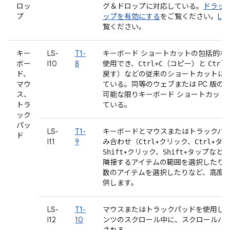
ロッ
グ＆ドロップに対応している。
ドラッ
プ
ップを有効にする
をご覧ください。
LS-
覧ください。
キー
LS-
T1-
キーボード ショートカットの包括的な
ボー
I10
8
使用でき、
（コピー）と
Ctrl+C
Ctrl+
ド、
戻す）などの従来のショートカットに
マウ
ている。同等のウェブまたは PC 版の
ス、
可能な限りキーボード ショートカット
トラ
ている。
ック
パッ
LS-
T1-
キーボードとマウスまたはトラックパ
ド
I11
9
み合わせ（
+クリック、
+タ
Ctrl
Ctrl
+クリック、
+タップなど
Shift
Shift
隣接するアイテムの範囲を選択したり
数のアイテムを選択したりなど、高度
供します。
LS-
T1-
マウスまたはトラックパッドを使用し
I12
10
ンツのスクロール中に、スクロールバ