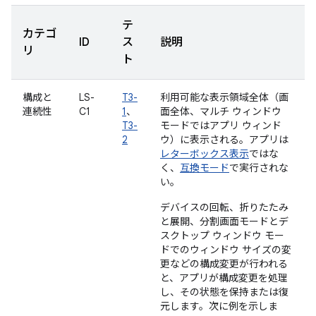
テ
カテゴ
ID
ス
説明
リ
ト
構成と
LS-
T3-
利用可能な表示領域全体（画
連続性
C1
1
、
面全体、マルチ ウィンドウ
T3-
モードではアプリ ウィンド
2
ウ）に表示される。アプリは
レターボックス表示
ではな
く、
互換モード
で実行されな
い。
デバイスの回転、折りたたみ
と展開、分割画面モードとデ
スクトップ ウィンドウ モー
ドでのウィンドウ サイズの変
更などの構成変更が行われる
と、アプリが構成変更を処理
し、その状態を保持または復
元します。次に例を示しま