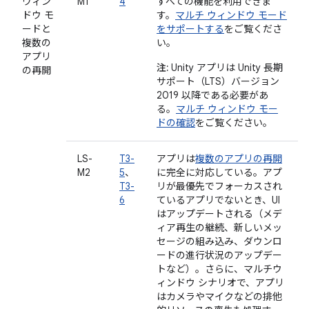
ウィン
M1
4
すべての機能を利用できま
ドウ モ
す。
マルチ ウィンドウ モード
ードと
をサポートする
をご覧くださ
複数の
い。
アプリ
注:
Unity アプリは Unity 長期
の再開
サポート（LTS）バージョン
2019 以降である必要があ
る。
マルチ ウィンドウ モー
ドの確認
をご覧ください。
LS-
T3-
アプリは
複数のアプリの再開
M2
5
、
に完全に対応している。アプ
T3-
リが最優先でフォーカスされ
6
ているアプリでないとき、UI
はアップデートされる（メデ
ィア再生の継続、新しいメッ
セージの組み込み、ダウンロ
ードの進行状況のアップデー
トなど）。さらに、マルチウ
ィンドウ シナリオで、アプリ
はカメラやマイクなどの排他