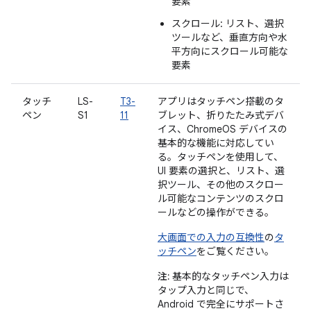
要素
スクロール: リスト、選択
ツールなど、垂直方向や水
平方向にスクロール可能な
要素
タッチ
LS-
T3-
アプリはタッチペン搭載のタ
ペン
S1
11
ブレット、折りたたみ式デバ
イス、ChromeOS デバイスの
基本的な機能に対応してい
る。タッチペンを使用して、
UI 要素の選択と、リスト、選
択ツール、その他のスクロー
ル可能なコンテンツのスクロ
ールなどの操作ができる。
大画面での入力の互換性
の
タ
ッチペン
をご覧ください。
注:
基本的なタッチペン入力は
タップ入力と同じで、
Android で完全にサポートさ