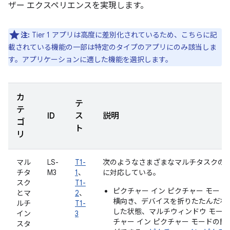
ザー エクスペリエンスを実現します。
注:
Tier 1 アプリは高度に差別化されているため、こちらに記
載されている機能の一部は特定のタイプのアプリにのみ該当しま
す。アプリケーションに適した機能を選択します。
カ
テ
テ
ID
ス
説明
ゴ
ト
リ
マル
LS-
T1-
次のようなさまざまなマルチタスクの
チタ
M3
1
、
に対応している。
スク
T1-
ピクチャー イン ピクチャー モード:
とマ
2
、
横向き、デバイスを折りたたんだ状
ルチ
T1-
した状態、マルチウィンドウ モー
イン
3
チャー イン ピクチャー モードの開
スタ