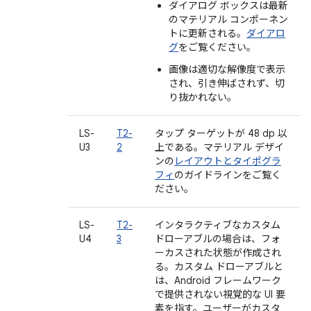
ダイアログ ボックスは最新
のマテリアル コンポーネン
トに更新される。
ダイアロ
グ
をご覧ください。
画像は適切な解像度で表示
され、引き伸ばされず、切
り抜かれない。
LS-
T2-
タップ ターゲットが 48 dp 以
U3
2
上である。マテリアル デザイ
ンの
レイアウトとタイポグラ
フィ
のガイドラインをご覧く
ださい。
LS-
T2-
インタラクティブなカスタム
U4
3
ドローアブルの場合は、フォ
ーカスされた状態が作成され
る。カスタム ドローアブルと
は、Android フレームワーク
で提供されない視覚的な UI 要
素を指す。ユーザーがカスタ