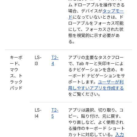
ム ドローアブルを操作できる
場合、デバイスが
タップモー
ド
になっていないときは、ド
ローアブルをフォーカス可能
にして、フォーカスされた状
態を視覚的に示す必要があ
る。
キーボ
LS-
T2-
アプリの主要なタスクフロー
ード、
I3
4
で、
キーと矢印キーによ
Tab
マウ
るナビゲーションを含め、キ
ス、ト
ーボード ナビゲーションをサ
ラック
ポートします。
ユーザーが利
パッド
用しやすいアプリを作成する
をご覧ください。
LS-
T2-
アプリは選択、切り取り、コ
I4
5
ピー、貼り付け、元に戻す、
やり直しなど、よく使用され
る操作のキーボード ショート
カットに対応している。
入力