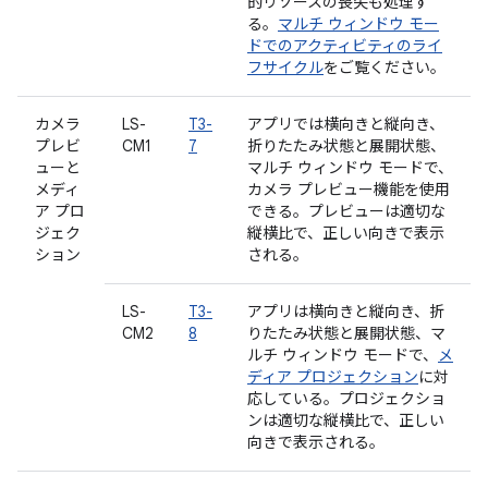
的リソースの喪失も処理す
る。
マルチ ウィンドウ モー
ドでのアクティビティのライ
フサイクル
をご覧ください。
カメラ
LS-
T3-
アプリでは横向きと縦向き、
プレビ
CM1
7
折りたたみ状態と展開状態、
ューと
マルチ ウィンドウ モードで、
メディ
カメラ プレビュー機能を使用
ア プロ
できる。プレビューは適切な
ジェク
縦横比で、正しい向きで表示
ション
される。
LS-
T3-
アプリは横向きと縦向き、折
CM2
8
りたたみ状態と展開状態、マ
ルチ ウィンドウ モードで、
メ
ディア プロジェクション
に対
応している。プロジェクショ
ンは適切な縦横比で、正しい
向きで表示される。