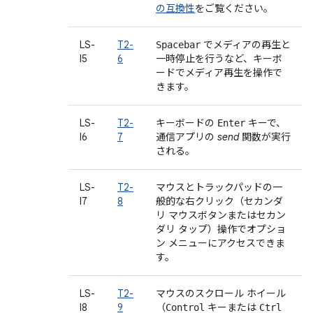
の互換性
をご覧ください。
LS-
T2-
でメディアの再生と
Spacebar
I5
6
一時停止を行うなど、キーボ
ードでメディア再生を操作で
きます。
LS-
T2-
キーボードの
キーで、
Enter
I6
7
通信アプリの
send
関数が実行
される。
LS-
T2-
マウスとトラックパッドの一
I7
8
般的な右クリック（セカンダ
リ マウスボタンまたはセカン
ダリ タップ）操作でオプショ
ン メニューにアクセスできま
す。
LS-
T2-
マウスのスクロール ホイール
I8
9
（
キーまたは
Control
Ctrl