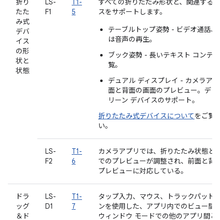
折り
LS-
T1-
すべての折りたたみ形状と、関連する
たた
F1
5
スをサポートします。
み式
テーブルトップ姿勢 - ビデオ通話
デバ
は音声の再生。
イス
の形
ブック姿勢 - 長いテキスト コンテ
状と
覧。
状態
デュアル ディスプレイ - カメラア
面と背面の画面のプレビュー。デュ
リーン デバイスのサポート。
折りたたみ式デバイスについて
をご覧
い。
LS-
T1-
カメラアプリでは、折りたたみ状態と
F2
6
でのプレビューが調整され、前面と背
プレビューに対応している。
ドラ
LS-
T1-
タップ入力、マウス、トラックパッド
ッグ
D1
7
ンを使用した、アプリ内でのビュー間
＆ド
ウィンドウ モードでの他のアプリ間と