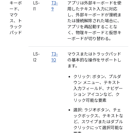
キーボ
LS-
T3-
アプリは外部キーボードを使
ード、
I1
9
用したテキスト入力に対応
マウ
し、外部キーボードが接続ま
ス、ト
たは接続解除された場合に、
ラック
アプリを再起動することな
パッド
く、物理キーボードと仮想キ
ーボードが切り替わる。
LS-
T3-
マウスまたはトラックパッド
I2
10
の基本的な操作をサポートし
ます。
クリック: ボタン、プルダ
ウン メニュー、テキスト
入力フィールド、ナビゲー
ション アイコンなど、ク
リック可能な要素
選択: ラジオボタン、チェ
ックボックス、テキストな
ど、スワイプまたはダブル
クリックにって選択可能な