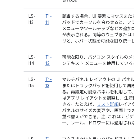
される。
LS-
T1-
該当する場合、UI 要素にマウスまたは
I13
11
パッドでカーソルを合わせると、フラ
メニューやツールチップなどの追加コ
が表示される。同等のウェブまたは PC
リと、ホバー状態を可能な限り統一し
LS-
T1-
可能な限り、パソコン スタイルのメニ
I14
12
ンテキスト メニューを使用している。
LS-
T1-
マルチパネル レイアウトの UI パネル
I15
13
またはトラックパッドを使用して再設
る。再設定可能なパネルを利用して、
はアプリ レイアウトを調整し、生産性
きる。たとえば、
リスト詳細
レイアウ
パネルのサイズの変更や、画面上での
並べ替えができる。
注:
これはナビゲー
ー、レール、ドロワーには適用されな