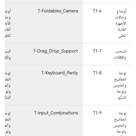
أوضاع
T1-6
T-Foldables_Camera
أوضاع
وحالات
وحالات
الأجهزة
الأجهزة
القابلة
القابلة
للطي
للطي
السحب
T1-7
T-Drag_Drop_Support
السحب
والإفلات
والإفلا
لوحة
T1-8
T-Keyboard_Parity
لوحة
المفاتيح
المفاتي
والماوس
والماو
ولوحة
ولوحة
التتبُّع
التتبُّع
لوحة
T1-9
T-Input_Combinations
لوحة
المفاتيح
المفاتي
والماوس
والماو
ولوحة
ولوحة