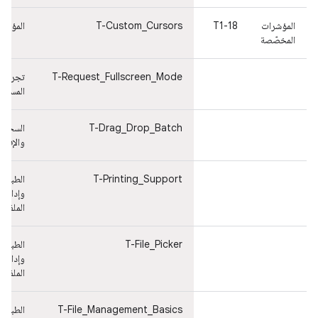
المؤشرات
T1-18
T-Custom_Cursors
المؤشر
المخصّصة
T-Request_Fullscreen_Mode
تجربة
المستخ
T-Drag_Drop_Batch
السحب
والإفلا
T-Printing_Support
الطباعة
وإدارة
الملفات
T-File_Picker
الطباعة
وإدارة
الملفات
T-File_Management_Basics
الطباعة