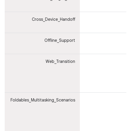
Cross_Device_Handoff
ع
أ
Offline_Support
ا
إ
Web_Transition
ا
م
ا
إ
ا
Foldables_Multitasking_Scenarios
ت
ا
و
ن
م
ا