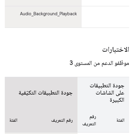
Audio_Background_Playback
ا
الاختبارات
موظّفو الدعم من المستوى 3
جودة التطبيقات
على الشاشات
جودة التطبيقات التكيّفية
الكبيرة
رقم
الفئة
رقم التعريف
الفئة
التعريف