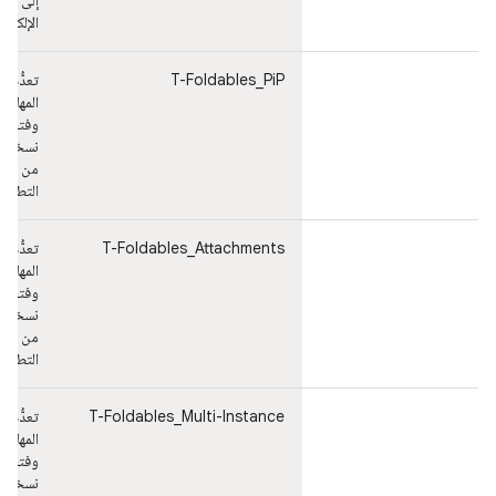
إلى الم
الإلكتر
T-Foldables_PiP
تعدُّد
المهام
وفتح
نسختين
من
التطبيق
T-Foldables_Attachments
تعدُّد
المهام
وفتح
نسختين
من
التطبيق
T-Foldables_Multi-Instance
تعدُّد
المهام
وفتح
نسختين