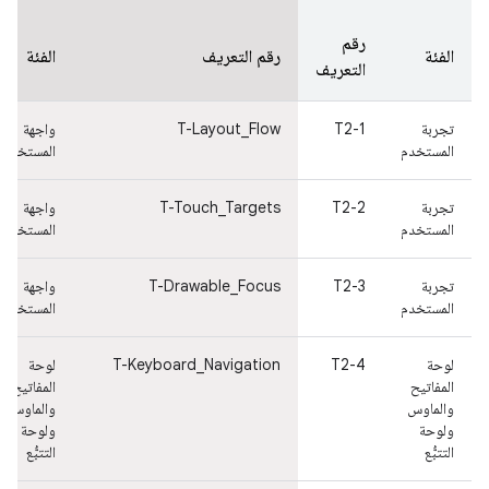
رقم
الفئة
رقم التعريف
الفئة
التعريف
تجربة
T2-1
T-Layout_Flow
واجهة
المستخدم
المستخدم
تجربة
T2-2
T-Touch_Targets
واجهة
المستخدم
المستخدم
تجربة
T2-3
T-Drawable_Focus
واجهة
المستخدم
المستخدم
لوحة
T2-4
T-Keyboard_Navigation
لوحة
المفاتيح
المفاتيح
والماوس
والماوس
ولوحة
ولوحة
التتبُّع
التتبُّع