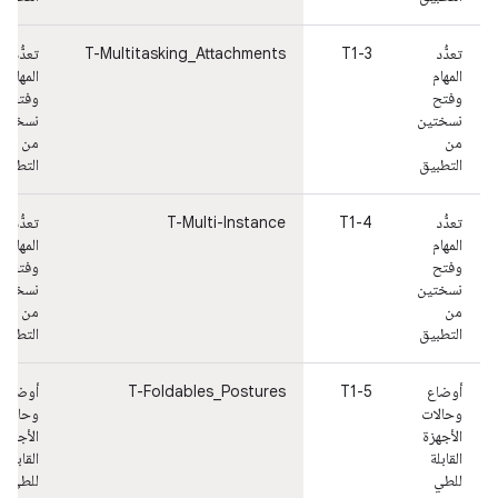
تعدُّد
T1-3
T-Multitasking_Attachments
تعدُّد
المهام
المهام
وفتح
وفتح
نسختين
نسختين
من
من
التطبيق
التطبيق
تعدُّد
T1-4
T-Multi-Instance
تعدُّد
المهام
المهام
وفتح
وفتح
نسختين
نسختين
من
من
التطبيق
التطبيق
أوضاع
T1-5
T-Foldables_Postures
أوضاع
وحالات
وحالات
الأجهزة
الأجهزة
القابلة
القابلة
للطي
للطي