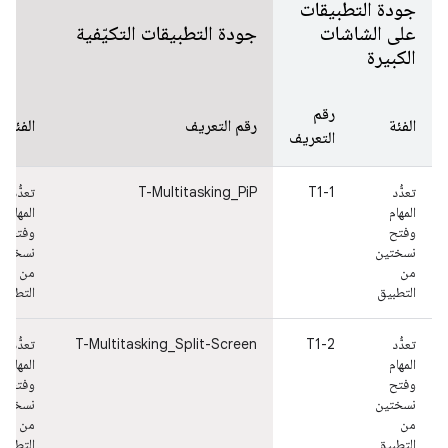
جودة التطبيقات
على الشاشات
جودة التطبيقات التكيّفية
الكبيرة
رقم
الفئة
رقم التعريف
الفئة
التعريف
تعدُّد
T1-1
T-Multitasking_PiP
تعدُّد
المهام
المهام
وفتح
وفتح
نسختين
نسختين
من
من
التطبيق
التطبيق
تعدُّد
T1-2
T-Multitasking_Split-Screen
تعدُّد
المهام
المهام
وفتح
وفتح
نسختين
نسختين
من
من
التطبيق
التطبيق