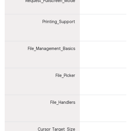
Request_Fullscreen_Mode
ت
ا
Printing_Support
ا
و
ا
File_Management_Basics
ا
و
ا
File_Picker
ا
و
ا
File_Handlers
ا
و
ا
Cursor_Target_Size
ا