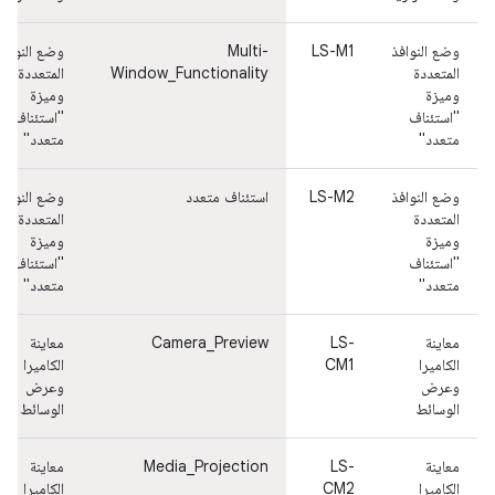
وضع النوافذ
LS-M1
Multi-
وضع النوافذ
المتعددة
Window_Functionality
المتعددة
وميزة
وميزة
"استئناف
"استئناف
متعدد"
متعدد"
وضع النوافذ
LS-M2
استئناف متعدد
وضع النوافذ
المتعددة
المتعددة
وميزة
وميزة
"استئناف
"استئناف
متعدد"
متعدد"
معاينة
LS-
Camera_Preview
معاينة
الكاميرا
CM1
الكاميرا
وعرض
وعرض
الوسائط
الوسائط
معاينة
LS-
Media_Projection
معاينة
الكاميرا
CM2
الكاميرا