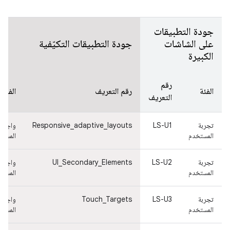
جودة التطبيقات
على الشاشات
جودة التطبيقات التكيّفية
الكبيرة
رقم
الفئة
رقم التعريف
الفئة
التعريف
تجربة
LS-U1
Responsive_adaptive_layouts
واجهة
المستخدم
المستخ
تجربة
LS-U2
UI_Secondary_Elements
واجهة
المستخدم
المستخ
تجربة
LS-U3
Touch_Targets
واجهة
المستخدم
المستخ