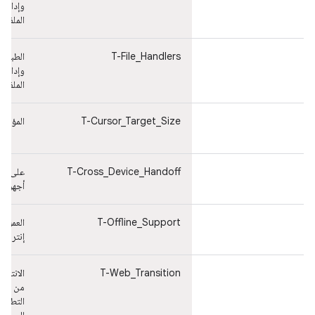
وإدارة
الملفات
T-File_Handlers
الطباعة
وإدارة
الملفات
T-Cursor_Target_Size
المؤشر
T-Cross_Device_Handoff
على عد
أجهزة
T-Offline_Support
العمل بل
إنترنت
T-Web_Transition
الانتقال
من
التطبيق