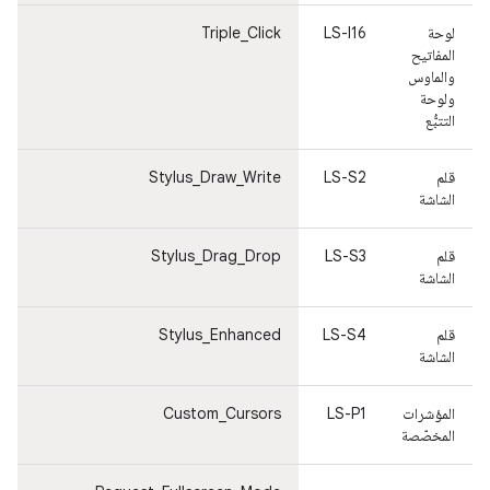
لوحة
LS-I16
Triple_Click
ل
المفاتيح
ا
والماوس
و
ولوحة
و
التتبُّع
ال
قلم
LS-S2
Stylus_Draw_Write
ق
الشاشة
ا
قلم
LS-S3
Stylus_Drag_Drop
ق
الشاشة
ا
قلم
LS-S4
Stylus_Enhanced
ق
الشاشة
ا
المؤشرات
LS-P1
Custom_Cursors
ا
المخصّصة