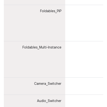
Foldables_PiP
ت
ا
و
ن
م
ا
Foldables_Multi-Instance
ت
ا
و
ن
م
ا
Camera_Switcher
ا
Audio_Switcher
ا