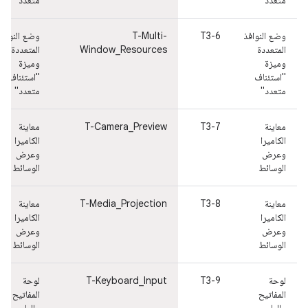
متعدد"
متعدد"
وضع النوافذ
T3-6
T-Multi-
وضع النوافذ
المتعددة
Window_Resources
المتعددة
وميزة
وميزة
"استئناف
"استئناف
متعدد"
متعدد"
معاينة
T3-7
T-Camera_Preview
معاينة
الكاميرا
الكاميرا
وعرض
وعرض
الوسائط
الوسائط
معاينة
T3-8
T-Media_Projection
معاينة
الكاميرا
الكاميرا
وعرض
وعرض
الوسائط
الوسائط
لوحة
T3-9
T-Keyboard_Input
لوحة
المفاتيح
المفاتيح