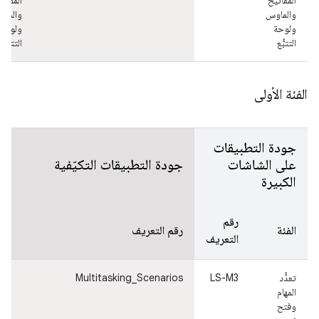
المفاتيح
المفاتي
والماوس
والماو
ولوحة
ولوحة
التتبُّع
التتبُّع
الفئة الأولى
جودة التطبيقات
على الشاشات
جودة التطبيقات التكيّفية
الكبيرة
رقم
الفئة
رقم التعريف
ا
التعريف
تعدُّد
LS-M3
Multitasking_Scenarios
ت
المهام
ا
وفتح
و