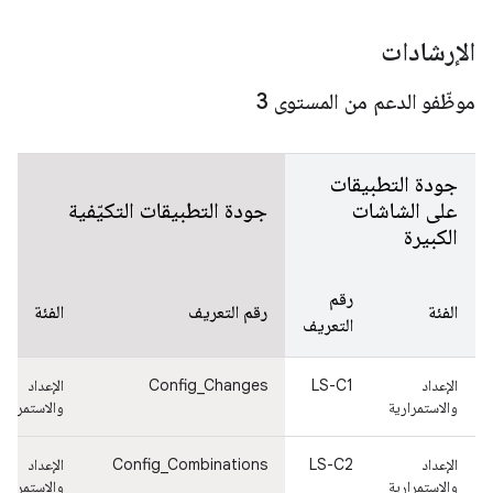
الإرشادات
موظّفو الدعم من المستوى 3
جودة التطبيقات
على الشاشات
جودة التطبيقات التكيّفية
الكبيرة
رقم
الفئة
رقم التعريف
الفئة
التعريف
الإعداد
LS-C1
Config_Changes
الإعداد
والاستمرارية
والاستمرارية
الإعداد
LS-C2
Config_Combinations
الإعداد
والاستمرارية
والاستمرارية