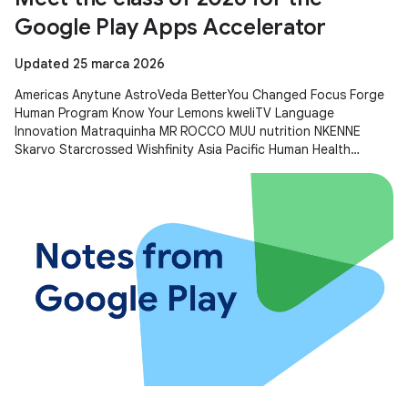
Google Play Apps Accelerator
Updated 25 marca 2026
Americas Anytune AstroVeda BetterYou Changed Focus Forge
Human Program Know Your Lemons kweliTV Language
Innovation Matraquinha MR ROCCO MUU nutrition NKENNE
Skarvo Starcrossed Wishfinity Asia Pacific Human Health
Kitakuji Lazy Surfers Mellers Tech