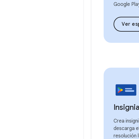
Google Pla
Ver es
Insigni
Crea insign
descarga el
resolución 