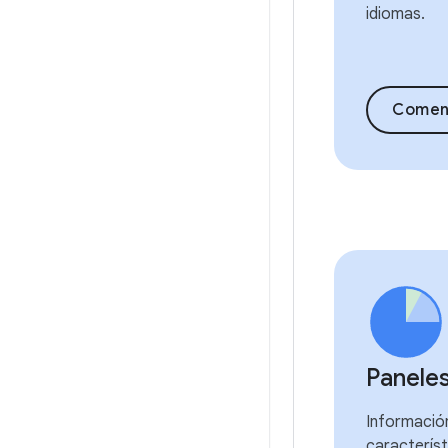
idiomas.
Comen
Panele
Información
característ