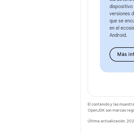
dispositivo 
versiones d
que se enc
en el ecos
Android.
Más in
El contenido y las muestr
OpenJDK son marcas regis
Última actualización: 20