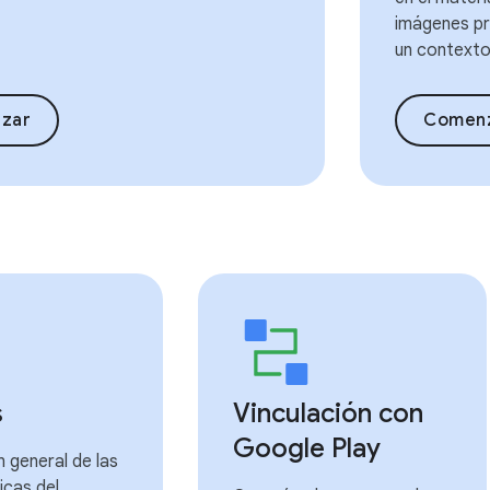
imágenes pr
un contexto
zar
Comen
s
Vinculación con
Google Play
 general de las
icas del