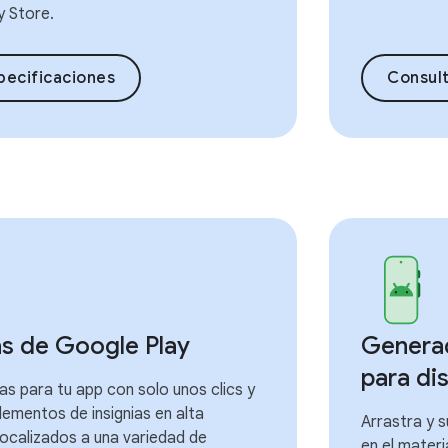
y Store.
pecificaciones
Consult
as de Google Play
Generad
para di
ias para tu app con solo unos clics y
ementos de insignias en alta
Arrastra y s
localizados a una variedad de
en el materi