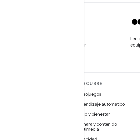
X
Sigue a @GooglePlayBiz
Lee 
para ver noticias y obtener
equi
asistencia
MÁS ANDROID
DESCUBRE
Android
Videojuegos
Android para empresas
Aprendizaje automático
Seguridad
Salud y bienestar
Código abierto
Cámara y contenido
multimedia
Noticias
Privacidad