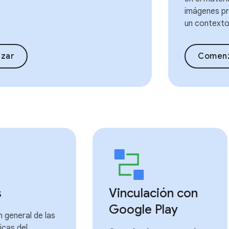
imágenes pr
un contexto
zar
Comen
s
Vinculación con
Google Play
 general de las
icas del