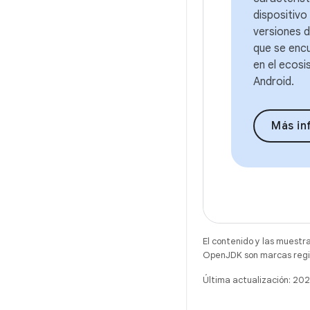
dispositivo 
versiones d
que se enc
en el ecos
Android.
Más in
El contenido y las muestr
OpenJDK son marcas regis
Última actualización: 20