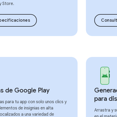
y Store.
pecificaciones
Consult
as de Google Play
Generad
para di
ias para tu app con solo unos clics y
ementos de insignias en alta
Arrastra y s
localizados a una variedad de
en el materi