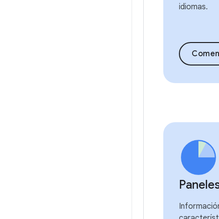
idiomas.
Comen
Panele
Información
característ