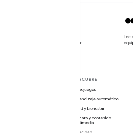
X
Sigue a @GooglePlayBiz
Lee 
para ver noticias y obtener
equi
asistencia
MÁS ANDROID
DESCUBRE
Android
Videojuegos
Android para empresas
Aprendizaje automático
Seguridad
Salud y bienestar
Código abierto
Cámara y contenido
multimedia
Noticias
Privacidad