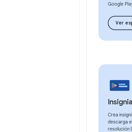
Google Pla
Ver es
Insigni
Crea insign
descarga el
resolución 