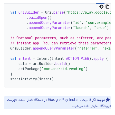
val
uriBuilder
=
Uri
.
parse
(
"https://play.google.co
.
buildUpon
()
.
appendQueryParameter
(
"id"
,
"com.example.
.
appendQueryParameter
(
"launch"
,
"true"
)
// Optional parameters, such as referrer, are pass
// instant app. You can retrieve these parameters 
uriBuilder
.
appendQueryParameter
(
"referrer"
,
"examp
val
intent
=
Intent
(
Intent
.
ACTION_VIEW
).
apply
{
data
=
uriBuilder
.
build
()
setPackage
(
"com.android.vending"
)
}
startActivity
(
intent
)
توجه:
اگر قابلیت Google Play Instant در دستگاه فعال نباشد، فهرست
فروشگاه نمایش داده می‌شود.