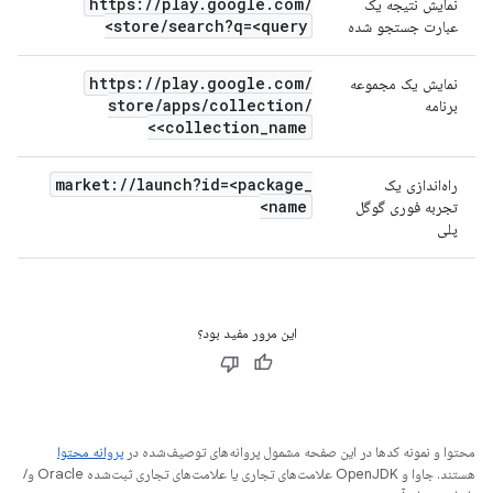
https:
/
/
play
.
google
.
com
/
نمایش نتیجه یک
store
/
search?q=<query>
عبارت جستجو شده
https:
/
/
play
.
google
.
com
/
نمایش یک مجموعه
store
/
apps
/
collection
/
برنامه
<collection
_
name>
market:
/
/
launch?id=<package
_
راه‌اندازی یک
name>
تجربه فوری گوگل
پلی
این مرور مفید بود؟
محتوا و نمونه کدها در این صفحه مشمول پروانه‌های توصیف‌شده در
پروانه محتوا
هستند. جاوا و OpenJDK علامت‌های تجاری یا علامت‌های تجاری ثبت‌شده Oracle و/