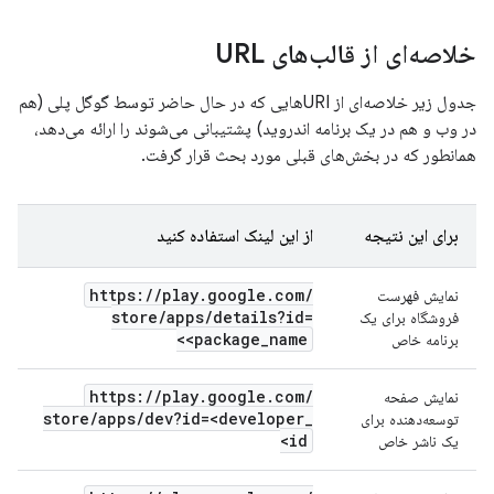
خلاصه‌ای از قالب‌های URL
جدول زیر خلاصه‌ای از URIهایی که در حال حاضر توسط گوگل پلی (هم
در وب و هم در یک برنامه اندروید) پشتیبانی می‌شوند را ارائه می‌دهد،
همانطور که در بخش‌های قبلی مورد بحث قرار گرفت.
برای این نتیجه
از این لینک استفاده کنید
https:
/
/
play
.
google
.
com
/
نمایش فهرست
store
/
apps
/
details?id=
فروشگاه برای یک
<package
_
name>
برنامه خاص
https:
/
/
play
.
google
.
com
/
نمایش صفحه
store
/
apps
/
dev?id=<developer
_
توسعه‌دهنده برای
id>
یک ناشر خاص