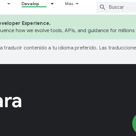
Develop
Más
eveloper Experience.
fluence how we evolve tools, APIs, and guidance for million
ra traducir contenido a tu idioma preferido. Las traduccione
ara