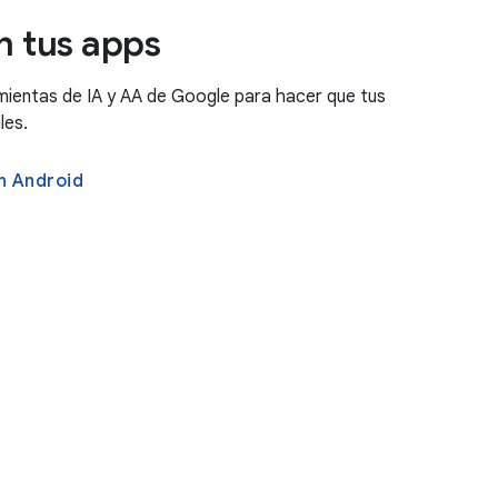
en tus apps
mientas de IA y AA de Google para hacer que tus
les.
n Android