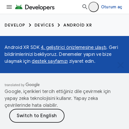
Oturum aç
DEVELOP
DEVICES
ANDROID XR
Android XR SDK
4. geliştirici önizlemesine ulaştı
. Geri
bildirimlerinizi bekliyoruz. Denemeler yapın ve bize
ulaşmak için
destek sayfamızı
ziyaret edin.
Google, içerikleri tercih ettiğiniz dile çevirmek için
yapay zeka teknolojisini kullanır. Yapay zeka
çevirilerinde hata olabilir.