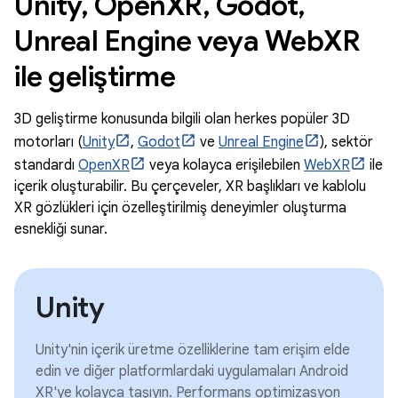
Unity, OpenXR, Godot,
Unreal Engine veya WebXR
ile geliştirme
3D geliştirme konusunda bilgili olan herkes popüler 3D
motorları (
Unity
,
Godot
ve
Unreal Engine
), sektör
standardı
OpenXR
veya kolayca erişilebilen
WebXR
ile
içerik oluşturabilir. Bu çerçeveler, XR başlıkları ve kablolu
XR gözlükleri için özelleştirilmiş deneyimler oluşturma
esnekliği sunar.
Unity
Unity'nin içerik üretme özelliklerine tam erişim elde
edin ve diğer platformlardaki uygulamaları Android
XR'ye kolayca taşıyın. Performans optimizasyon