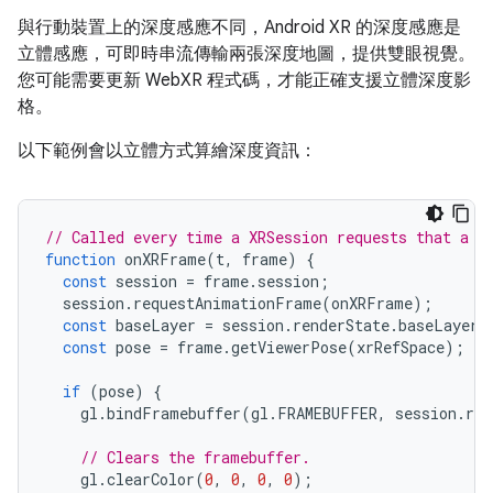
與行動裝置上的深度感應不同，Android XR 的深度感應是
立體感應，可即時串流傳輸兩張深度地圖，提供雙眼視覺。
您可能需要更新 WebXR 程式碼，才能正確支援立體深度影
格。
以下範例會以立體方式算繪深度資訊：
// Called every time a XRSession requests that a n
function
onXRFrame
(
t
,
frame
)
{
const
session
=
frame
.
session
;
session
.
requestAnimationFrame
(
onXRFrame
);
const
baseLayer
=
session
.
renderState
.
baseLayer
;
const
pose
=
frame
.
getViewerPose
(
xrRefSpace
);
if
(
pose
)
{
gl
.
bindFramebuffer
(
gl
.
FRAMEBUFFER
,
session
.
ren
// Clears the framebuffer.
gl
.
clearColor
(
0
,
0
,
0
,
0
);