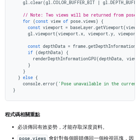
gl
.
clear
(
gl
.
COLOR_BUFFER_BIT
|
gl
.
DEPTH_BUFFE
// Note: Two views will be returned from pose.
for
(
const
view
of
pose
.
views
)
{
const
viewport
=
baseLayer
.
getViewport
(
view
)
gl
.
viewport
(
viewport
.
x
,
viewport
.
y
,
viewport
const
depthData
=
frame
.
getDepthInformation
(
if
(
depthData
)
{
renderDepthInformationGPU
(
depthData
,
view
,
}
}
}
else
{
console
.
error
(
'Pose unavailable in the current
}
程式碼相關重點
必須傳回有效姿勢，才能存取深度資料。
pose.views
會針對每個眼睛傳回一個檢視區塊，因