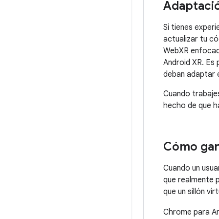
Adaptació
Si tienes exper
actualizar tu c
WebXR enfocadas
Android XR. Es 
deban adaptar e
Cuando trabajes
hecho de que ha
Cómo gara
Cuando un usuar
que realmente p
que un sillón vi
Chrome para An