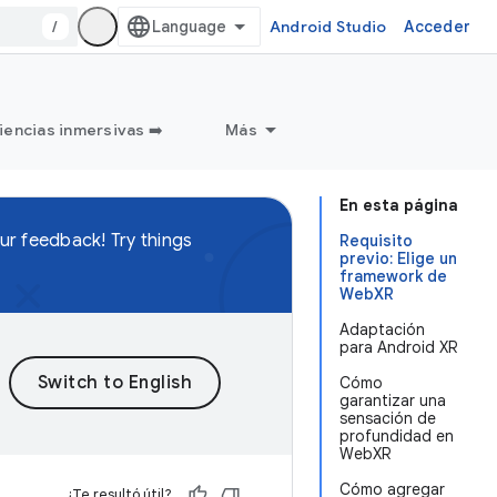
/
Android Studio
Acceder
iencias inmersivas ➡️
Más
En esta página
ur feedback! Try things
Requisito
previo: Elige un
framework de
WebXR
Adaptación
para Android XR
Cómo
garantizar una
sensación de
profundidad en
WebXR
Cómo agregar
¿Te resultó útil?