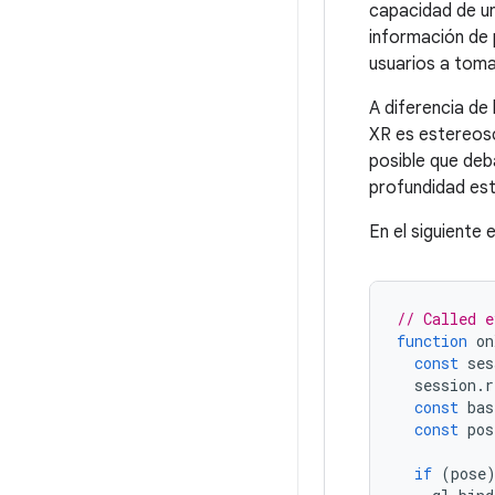
capacidad de un
información de 
usuarios a tom
A diferencia de
XR es estereosc
posible que de
profundidad es
En el siguiente
// Called e
function
on
const
ses
session
.
r
const
bas
const
pos
if
(
pose