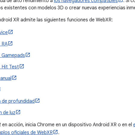
ida de alto rendimiento a
los navegadores compatibles
. Si 
ios existentes con modelos 3D o crear nuevas experiencias inme
droid XR admite las siguientes funciones de WebXR:
vice
e RA
e Gamepads
 Hit Test
anual
 de profundidad
 de luz
en acción, inicia Chrome en un dispositivo Android XR o en el
plos oficiales de WebXR
.