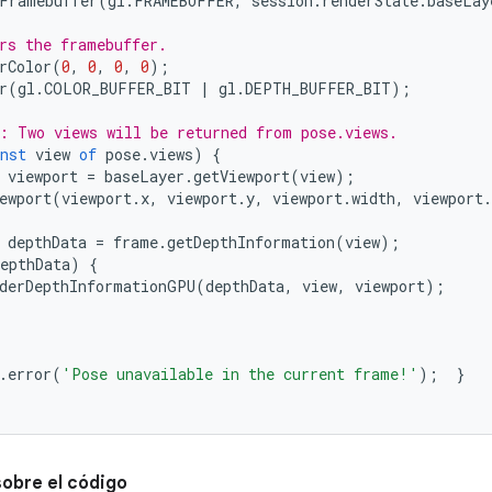
Framebuffer
(
gl
.
FRAMEBUFFER
,
session
.
renderState
.
baseLay
rs the framebuffer.
rColor
(
0
,
0
,
0
,
0
);
r
(
gl
.
COLOR_BUFFER_BIT
|
gl
.
DEPTH_BUFFER_BIT
);
: Two views will be returned from pose.views.
nst
view
of
pose
.
views
)
{
viewport
=
baseLayer
.
getViewport
(
view
);
ewport
(
viewport
.
x
,
viewport
.
y
,
viewport
.
width
,
viewport
.
depthData
=
frame
.
getDepthInformation
(
view
);
epthData
)
{
derDepthInformationGPU
(
depthData
,
view
,
viewport
);
.
error
(
'Pose unavailable in the current frame!'
);
}
sobre el código