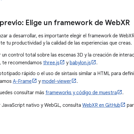
 previo: Elige un framework de Web
XR
ar a desarrollar, es importante elegir el framework de Web
te tu productividad y la calidad de las experiencias que creas.
 un control total sobre las escenas 3D y la creación de inter
s, te recomendamos
three.js
y
babylon.js
.
ototipado rápido o el uso de sintaxis similar a HTML para defin
damos
A-Frame
y
model-viewer
.
uedes consultar más
frameworks y código de muestra
.
ar JavaScript nativo y WebGL, consulta
WebXR en GitHub
par