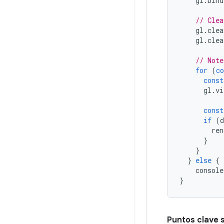
gl
.
bind
// Clea
gl
.
clea
gl
.
clea
// Note
for
(
co
const
gl
.
vi
const
if
(
d
ren
}
}
}
else
{
console
}
Puntos clave 