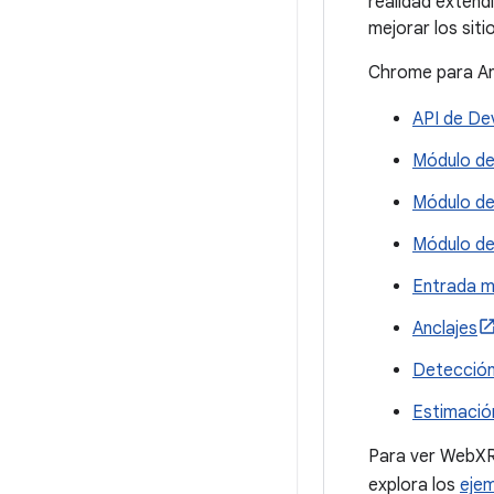
realidad extend
mejorar los sit
Chrome para An
API de De
Módulo d
Módulo d
Módulo de
Entrada m
Anclajes
Detección
Estimación
Para ver WebXR 
explora los
ejem