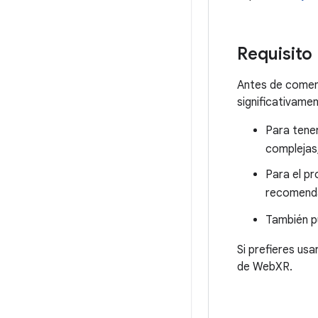
Requisito
Antes de comenz
significativamen
Para tener
compleja
Para el pr
recomen
También p
Si prefieres us
de WebXR.