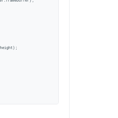
er
.
framebuffer
);
height
);