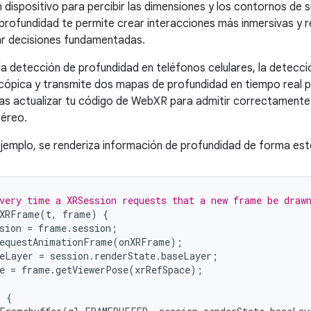
 dispositivo para percibir las dimensiones y los contornos de 
profundidad te permite crear interacciones más inmersivas y re
ar decisiones fundamentadas.
 la detección de profundidad en teléfonos celulares, la detecc
ópica y transmite dos mapas de profundidad en tiempo real par
bas actualizar tu código de WebXR para admitir correctament
téreo.
 ejemplo, se renderiza información de profundidad de forma es
very time a XRSession requests that a new frame be draw
XRFrame
(
t
,
frame
)
{
sion
=
frame
.
session
;
equestAnimationFrame
(
onXRFrame
);
eLayer
=
session
.
renderState
.
baseLayer
;
e
=
frame
.
getViewerPose
(
xrRefSpace
);
)
{