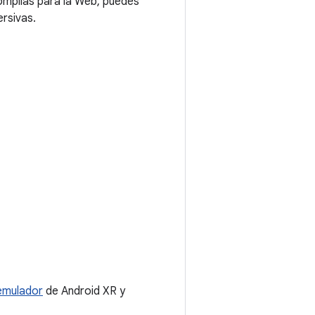
compilas para la Web, puedes
rsivas.
emulador
de Android XR y