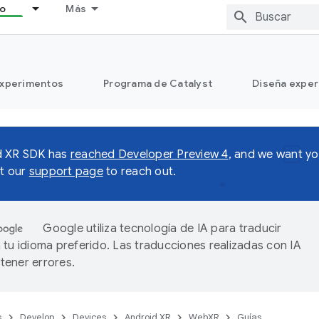
lo
Más
xperimentos
Programa de Catalyst
Diseña exper
d XR SDK has
reached Developer Preview 4
, and we want yo
it our
support page
to reach out.
Google utiliza tecnología de IA para traducir
 tu idioma preferido. Las traducciones realizadas con IA
ener errores.
s
Develop
Devices
Android XR
WebXR
Guías