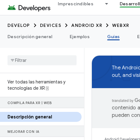
Imprescindibles
Desarrol
DEVELOP
DEVICES
ANDROID XR
WEBXR
Descripción general
Ejemplos
Guías
E
The Androi
out, and vis
Ver todas las herramientas y
tecnologías de XR ⍐
COMPILA PARA XR
|
WEB
contenido a
pueden cont
Descripción general
MEJORAR CON IA
Android Developer