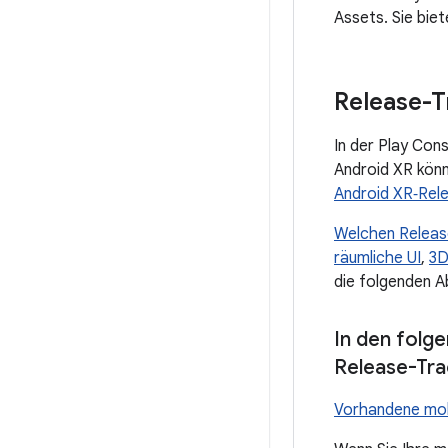
Assets. Sie bie
Release-T
In der Play Con
Android XR kön
Android XR‑Rel
Welchen Release
räumliche UI
,
3D
die folgenden A
In den folg
Release-Tra
Vorhandene mob