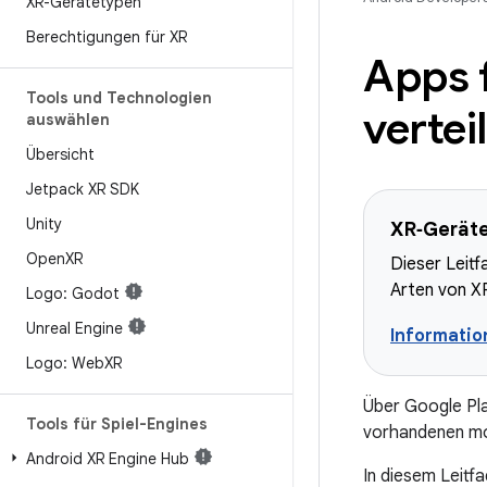
XR-Gerätetypen
Berechtigungen für XR
Apps 
Tools und Technologien
vertei
auswählen
Übersicht
Jetpack XR SDK
Unity
XR‑Geräte,
Open
XR
Dieser Leitf
Arten von X
Logo: Godot
Unreal Engine
Informati
Logo: Web
XR
Über Google Pla
Tools für Spiel-Engines
vorhandenen mob
Android XR Engine Hub
In diesem Leitf