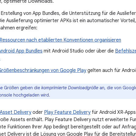
re, optimierte Downloads.
 Erstellung von App Bundles, die Unterstützung für die Ausliefe
ie Auslieferung optimierter APKs ist ein automatischer Vorteil,
ahmen ergreifen:
Ressourcen nach etablierten Konventionen organisieren
Android App Bundles
mit Android Studio oder über die
Befehlsze
n
Größenbeschränkungen von Google Play
gelten auch für Andro
e Größen geben die
komprimierte Downloadgröße
an, die von Google
Console hochgeladen wird.
 Asset Delivery
oder
Play Feature Delivery
für Android XR‑Apps
große Assets enthält. Play Feature Delivery nutzt erweiterte F
e Funktionen Ihrer App bedingt bereitgestellt oder auf Anfr
set Delivery ist die Lösung von Google Play für die Bereitstell