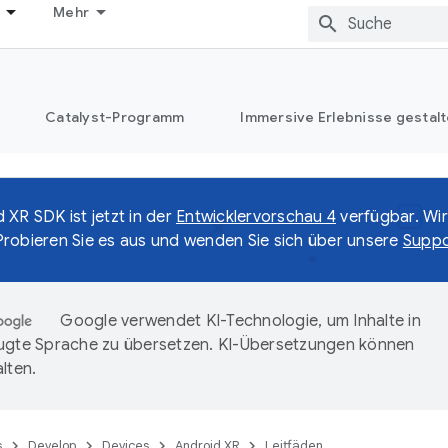
Mehr
Catalyst-Programm
Immersive Erlebnisse gestalt
 XR SDK ist jetzt in der
Entwicklervorschau 4
verfügbar. Wir
robieren Sie es aus und wenden Sie sich über unsere
Suppo
Google verwendet KI-Technologie, um Inhalte in
ugte Sprache zu übersetzen. KI-Übersetzungen können
lten.
s
Develop
Devices
Android XR
Leitfäden