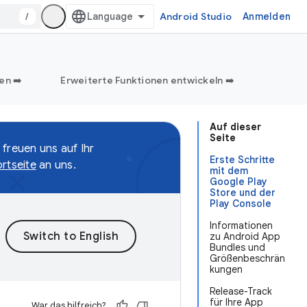
/
Android Studio
Anmelden
en ➡️
Erweiterte Funktionen entwickeln ➡️
Auf dieser
Seite
 freuen uns auf Ihr
Erste Schritte
rtseite
an uns.
mit dem
Google Play
Store und der
Play Console
Informationen
zu Android App
Bundles und
Größenbeschrän
kungen
Release-Track
für Ihre App
War das hilfreich?