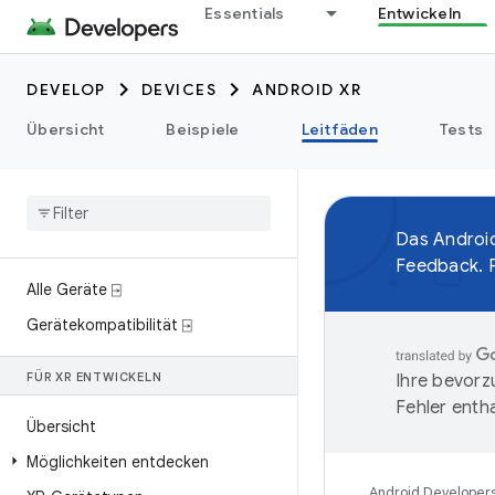
Essentials
Entwickeln
DEVELOP
DEVICES
ANDROID XR
Übersicht
Beispiele
Leitfäden
Tests
Das Android
Feedback. P
Alle Geräte ⍈
Gerätekompatibilität ⍈
FÜR XR ENTWICKELN
Ihre bevorz
Fehler entha
Übersicht
Möglichkeiten entdecken
Android Developer