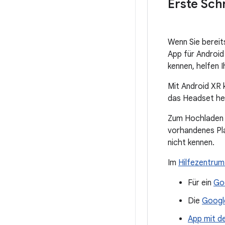
Erste Sch
Wenn Sie bereits
App für Android
kennen, helfen 
Mit Android XR 
das Headset he
Zum Hochladen u
vorhandenes Pl
nicht kennen.
Im
Hilfezentrum
Für ein
Go
Die
Google
App mit de