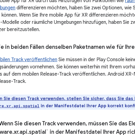
obile App für XR durch das Hinzufügen von Funktionen wie
räum
ebungen
differenzieren möchten, haben Sie zwei Optionen, wie S
n können. Wenn Sie Ihre mobile App für XR differenzieren möcht
D-Modelle oder räumliche Umgebungen hinzufügen, haben Sie zwe
er bereitzustellen.
e in beiden Fällen denselben Paketnamen wie für Ih
bilen Track veröffentlichen
Sie müssen in der Play Console kein
gsänderungen vornehmen. Sie können weiterhin mit Ihrem vorh
s auf dem mobilen Release-Track veröffentlichen. Android XR-
lease-Track.
 Sie diesen Track verwenden, stellen Sie sicher, dass Sie da
in der Manifestdatei Ihrer App korrekt konf
re.xr.api.spatial
: Wenn Sie diesen Track verwenden
,
müssen Sie das El
tware
.
xr
.
api
.
spatial` in der Manifestdatei Ihrer App ri