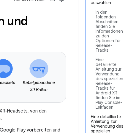
auswählen
In den
n und
folgenden
Abschnitten
finden Sie
Informationen
zu den
Optionen für
Release-
Tracks.
Eine
detaillierte
Anleitung zur
Verwendung
des speziellen
eadsets
Kabelgebundene
Release-
Tracks für
XR‑Brillen
Android XR
finden Sie im
Play Console-
Leitfaden.
r XR‑Headsets, von den
Eine detaillierte
.
Anleitung zur
Verwendung des
r Google Play vorbereiten und
speziellen