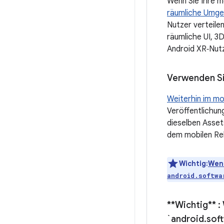
Wenn Sie Ihre m
räumliche Umg
Nutzer verteile
räumliche UI, 3
Android XR‑Nutz
Verwenden Si
Weiterhin im mo
Veröffentlichun
dieselben Asset
dem mobilen Re
Wichtig:
Wenn
android.softwa
**Wichtig** 
`android
.
sof