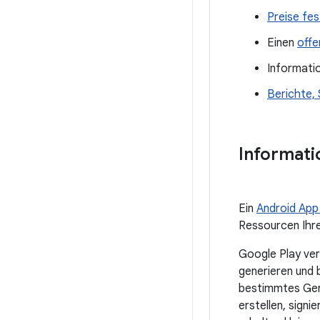
Preise fes
Einen
offe
Informati
Berichte, 
Informat
Ein
Android App
Ressourcen Ihre
Google Play ver
generieren und 
bestimmtes Gerä
erstellen, sign