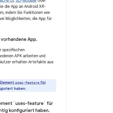
liche UI
,
3D-Modelle
oder
ie die App an Android XR-
en, indem Sie Funktionen wie
i Möglichkeiten, die App für
re vorhandene App
.
e spezifischen
andenen APK arbeiten und
Nutzer erhalten Artefakte aus
s Element
für
uses-feature
iguriert haben.
ement `uses-feature` für
chtig konfiguriert haben
.