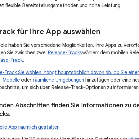
tet flexible Bereitstellungsmethoden und hohe Leistung.
rack für Ihre App auswählen
sole haben Sie verschiedene Möglichkeiten, Ihre Apps zu veröffe
nen Sie zwischen zwei
Release-Tracks
wählen: dem mobilen Rel
ease-Track
.
-Track Sie wählen, hängt hauptsächlich davon ab, ob Sie ein
-Modelle
oder
räumliche Umgebungen
hinzufügen oder eine n
bschnitte, um sich über Release-Track-Optionen zu informieren
enden Abschnitten finden Sie Informationen zu d
cks
.
ile App räumlich gestalten