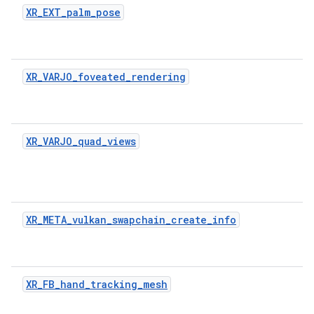
XR_EXT_palm_pose
XR_VARJO_foveated_rendering
XR_VARJO_quad_views
XR_META_vulkan_swapchain_create_info
XR_FB_hand_tracking_mesh