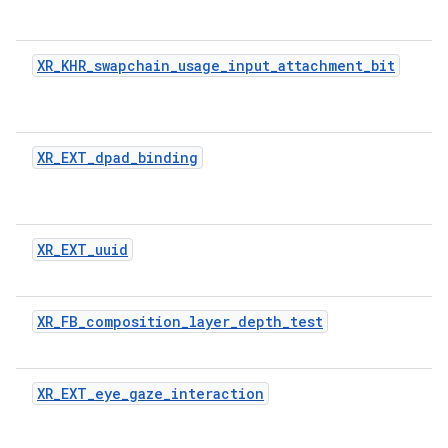
XR_KHR_swapchain_usage_input_attachment_bit
XR_EXT_dpad_binding
XR_EXT_uuid
XR_FB_composition_layer_depth_test
XR_EXT_eye_gaze_interaction