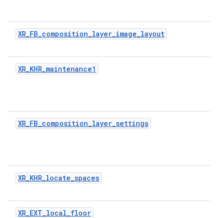
XR_FB_composition_layer_image_layout
XR_KHR_maintenance1
XR_FB_composition_layer_settings
XR_KHR_locate_spaces
XR_EXT_local_floor