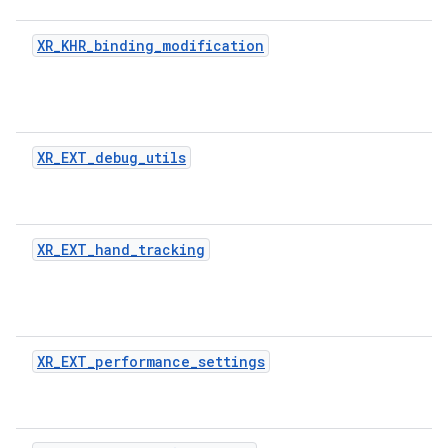
XR_KHR_binding_modification
XR_EXT_debug_utils
XR_EXT_hand_tracking
XR_EXT_performance_settings