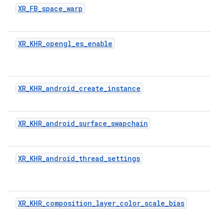
XR_FB_space_warp
XR_KHR_opengl_es_enable
XR_KHR_android_create_instance
XR_KHR_android_surface_swapchain
XR_KHR_android_thread_settings
XR_KHR_composition_layer_color_scale_bias