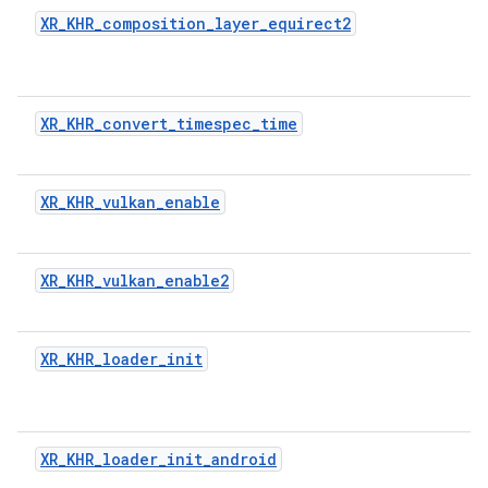
XR_KHR_composition_layer_equirect2
XR_KHR_convert_timespec_time
XR_KHR_vulkan_enable
XR_KHR_vulkan_enable2
XR_KHR_loader_init
XR_KHR_loader_init_android