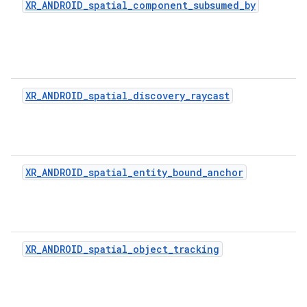
XR_ANDROID_spatial_component_subsumed_by
XR_ANDROID_spatial_discovery_raycast
XR_ANDROID_spatial_entity_bound_anchor
XR_ANDROID_spatial_object_tracking