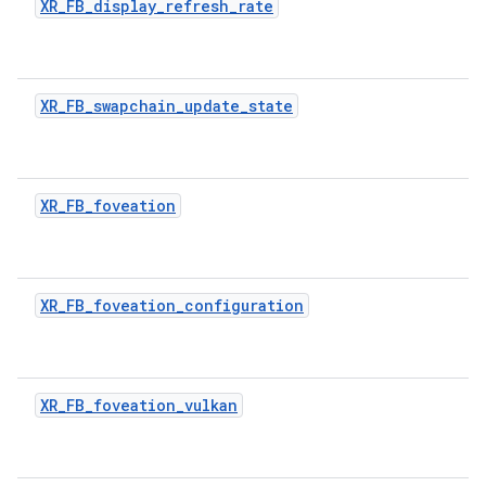
XR_FB_display_refresh_rate
XR_FB_swapchain_update_state
XR_FB_foveation
XR_FB_foveation_configuration
XR_FB_foveation_vulkan