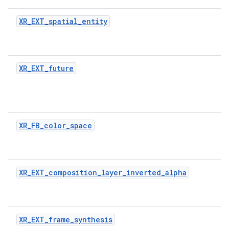
XR_EXT_spatial_entity
XR_EXT_future
XR_FB_color_space
XR_EXT_composition_layer_inverted_alpha
XR_EXT_frame_synthesis