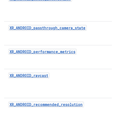
XR_ANDROID_passthrough_camera_state
XR_ANDROID_performance_metrics
XR_ANDROID_raycast
XR_ANDROID_recommended_resolution