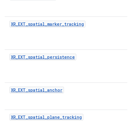
XR_EXT_spatial_marker_tracking
XR_EXT_spatial_persistence
XR_EXT_spatial_anchor
XR_EXT_spatial_plane_tracking