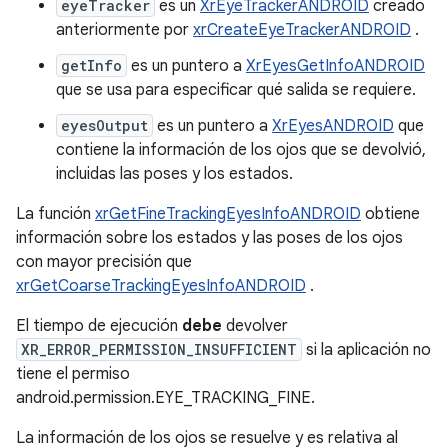
eyeTracker
es un
XrEyeTrackerANDROID
creado
anteriormente por
xrCreateEyeTrackerANDROID
.
getInfo
es un puntero a
XrEyesGetInfoANDROID
que se usa para especificar qué salida se requiere.
eyesOutput
es un puntero a
XrEyesANDROID
que
contiene la información de los ojos que se devolvió,
incluidas las poses y los estados.
La función
xrGetFineTrackingEyesInfoANDROID
obtiene
información sobre los estados y las poses de los ojos
con mayor precisión que
xrGetCoarseTrackingEyesInfoANDROID
.
El tiempo de ejecución
debe
devolver
XR_ERROR_PERMISSION_INSUFFICIENT
si la aplicación no
tiene el permiso
android.permission.EYE_TRACKING_FINE.
La información de los ojos se resuelve y es relativa al