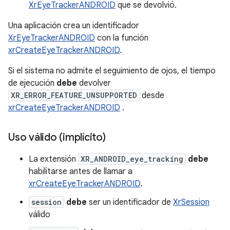
XrEyeTrackerANDROID
que se devolvió.
Una aplicación crea un identificador
XrEyeTrackerANDROID
con la función
xrCreateEyeTrackerANDROID
.
Si el sistema no admite el seguimiento de ojos, el tiempo
de ejecución
debe
devolver
XR_ERROR_FEATURE_UNSUPPORTED
desde
xrCreateEyeTrackerANDROID
.
Uso válido (implícito)
La extensión
XR_ANDROID_eye_tracking
debe
habilitarse antes de llamar a
xrCreateEyeTrackerANDROID
.
session
debe
ser un identificador de
XrSession
válido