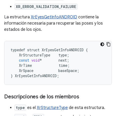
XR_ERROR_VALIDATION_FAILURE
La estructura
XrEyesGetInfoANDROID
contiene la
información necesaria para recuperar las poses y los
estados de los ojos.
typedef
struct
XrEyesGetInfoANDROID
{
XrStructureType
type
;
const
void
*
next
;
XrTime
time
;
XrSpace
baseSpace
;
}
XrEyesGetInfoANDROID
;
Descripciones de los miembros
type
es el
XrStructureType
de esta estructura.