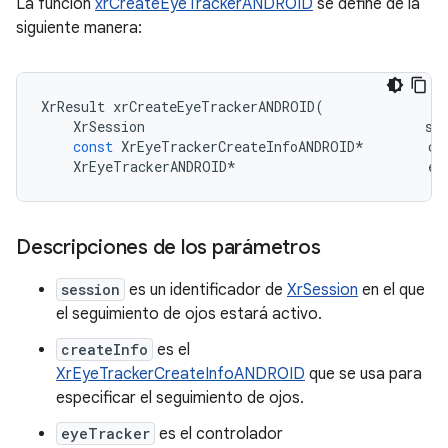
La función
xrCreateEyeTrackerANDROID
se define de la
siguiente manera:
XrResult
xrCreateEyeTrackerANDROID
(
XrSession
se
const
XrEyeTrackerCreateInfoANDROID
*
cr
XrEyeTrackerANDROID
*
ey
Descripciones de los parámetros
session
es un identificador de
XrSession
en el que
el seguimiento de ojos estará activo.
createInfo
es el
XrEyeTrackerCreateInfoANDROID
que se usa para
especificar el seguimiento de ojos.
eyeTracker
es el controlador