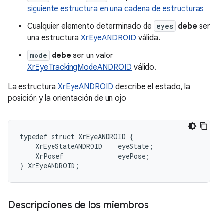
siguiente estructura en una cadena de estructuras
Cualquier elemento determinado de
eyes
debe
ser
una estructura
XrEyeANDROID
válida.
mode
debe
ser un valor
XrEyeTrackingModeANDROID
válido.
La estructura
XrEyeANDROID
describe el estado, la
posición y la orientación de un ojo.
typedef
struct
XrEyeANDROID
{
XrEyeStateANDROID
eyeState
;
XrPosef
eyePose
;
}
XrEyeANDROID
;
Descripciones de los miembros