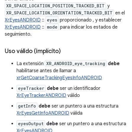
XR_SPACE_LOCATION_POSITION_TRACKED_BIT
y
XR_SPACE_LOCATION_ORIENTATION_TRACKED_BIT
en el
XrEyesANDROID
::
eyes
proporcionado , y establecer
XrEyesANDROID
::
mode
para indicar los estados de
seguimiento.
Uso válido (implícito)
La extensión
XR_ANDROID_eye_tracking
debe
habilitarse antes de llamar a
xrGetCoarseTrackingEyesInfoANDROID
eyeTracker
debe
ser un identificador
XrEyeTrackerANDROID
válido
getInfo
debe
ser un puntero a una estructura
XrEyesGetInfoANDROID
válida
eyesOutput
debe
ser un puntero a una estructura
XrEyesANDROID