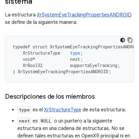
sistema
La estructura
XrSystemEyeTrackingPropertiesANDROID
se define de la siguiente manera:
typedef
struct
XrSystemEyeTrackingPropertiesANDROI
XrStructureType
type
;
void
*
next
;
XrBool32
supportsEyeTracking
;
}
XrSystemEyeTrackingPropertiesANDROID
;
Descripciones de los miembros
type
es el
XrStructureType
de esta estructura.
next
es
NULL
o un puntero a la siguiente
estructura en una cadena de estructuras. No se
definen tales estructuras en OpenXR principal ni en