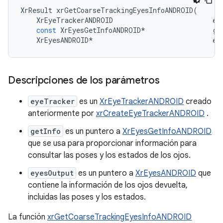
XrResult
xrGetCoarseTrackingEyesInfoANDROID
(
XrEyeTrackerANDROID
ey
const
XrEyesGetInfoANDROID
*
ge
XrEyesANDROID
*
ey
Descripciones de los parámetros
eyeTracker
es un
XrEyeTrackerANDROID
creado
anteriormente por
xrCreateEyeTrackerANDROID
.
getInfo
es un puntero a
XrEyesGetInfoANDROID
que se usa para proporcionar información para
consultar las poses y los estados de los ojos.
eyesOutput
es un puntero a
XrEyesANDROID
que
contiene la información de los ojos devuelta,
incluidas las poses y los estados.
La función
xrGetCoarseTrackingEyesInfoANDROID