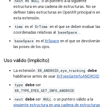
next
es
NULL
o un puntero a la siguiente
estructura en una cadena de estructuras. No se
definen tales estructuras en OpenXR principal ni en
esta extensión.
time
es el
XrTime
en el que se deben evaluar las
coordenadas relativas al
baseSpace
.
baseSpace
es el
XrSpace
en el que se devolverán
las poses de los ojos.
Uso válido (implícito)
La extensión
XR_ANDROID_eye_tracking
debe
habilitarse antes de usar
XrEyesGetInfoANDROID
type
debe
ser
XR_TYPE_EYES_GET_INFO_ANDROID
next
debe
ser
NULL
o un puntero válido a la
siguiente estructura en una cadena de estructuras