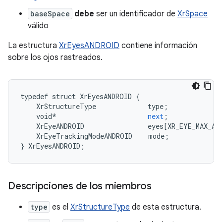
baseSpace
debe
ser un identificador de
XrSpace
válido
La estructura
XrEyesANDROID
contiene información
sobre los ojos rastreados.
typedef
struct
XrEyesANDROID
{
XrStructureType
type
;
void
*
next
;
XrEyeANDROID
eyes
[
XR_EYE_MAX_AN
XrEyeTrackingModeANDROID
mode
;
}
XrEyesANDROID
;
Descripciones de los miembros
type
es el
XrStructureType
de esta estructura.