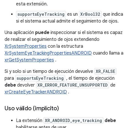
esta extensión.
supportsEyeTracking
es un
XrBool32
que indica
si el sistema actual admite el seguimiento de ojos.
Una aplicación
puede
inspeccionar si el sistema es capaz
de realizar el seguimiento de ojos extendiendo
XrSystemProperties
con la estructura
XrSystemEyeTrackingPropertiesANDROID
cuando llama a
xrGetSystemProperties
.
Si y solo si un tiempo de ejecución devuelve
XR_FALSE
para
supportsEyeTracking
, el tiempo de ejecución
debe
devolver
XR_ERROR_FEATURE_UNSUPPORTED
de
xrCreateEyeTrackerANDROID
.
Uso válido (implícito)
La extensión
XR_ANDROID_eye_tracking
debe
habilitarse antes de usar