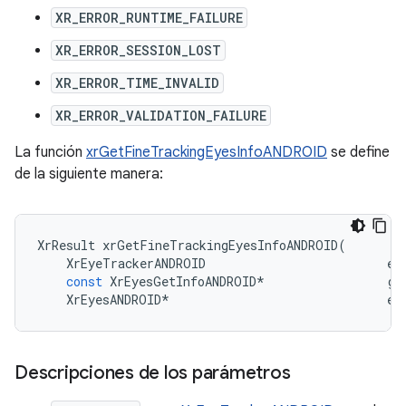
XR_ERROR_RUNTIME_FAILURE
XR_ERROR_SESSION_LOST
XR_ERROR_TIME_INVALID
XR_ERROR_VALIDATION_FAILURE
La función
xrGetFineTrackingEyesInfoANDROID
se define
de la siguiente manera:
XrResult
xrGetFineTrackingEyesInfoANDROID
(
XrEyeTrackerANDROID
ey
const
XrEyesGetInfoANDROID
*
ge
XrEyesANDROID
*
ey
Descripciones de los parámetros