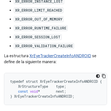
XR_ERROR_INSTANCE_LOST
XR_ERROR_LIMIT_REACHED
XR_ERROR_OUT_OF_MEMORY
XR_ERROR_RUNTIME_FAILURE
XR_ERROR_SESSION_LOST
XR_ERROR_VALIDATION_FAILURE
La estructura
XrEyeTrackerCreateInfoANDROID
se
define de la siguiente manera:
typedef
struct
XrEyeTrackerCreateInfoANDROID
{
XrStructureType
type
;
const
void
*
next
;
}
XrEyeTrackerCreateInfoANDROID
;