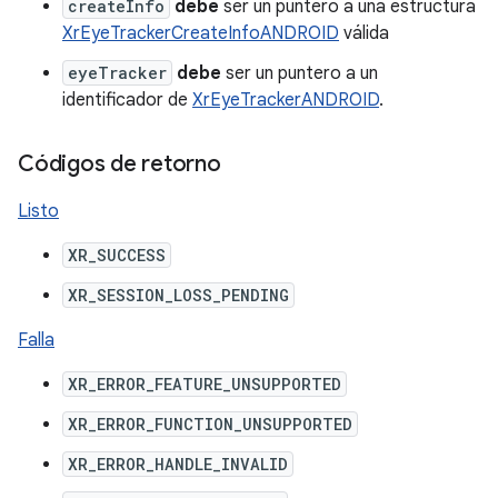
createInfo
debe
ser un puntero a una estructura
XrEyeTrackerCreateInfoANDROID
válida
eyeTracker
debe
ser un puntero a un
identificador de
XrEyeTrackerANDROID
.
Códigos de retorno
Listo
XR_SUCCESS
XR_SESSION_LOSS_PENDING
Falla
XR_ERROR_FEATURE_UNSUPPORTED
XR_ERROR_FUNCTION_UNSUPPORTED
XR_ERROR_HANDLE_INVALID