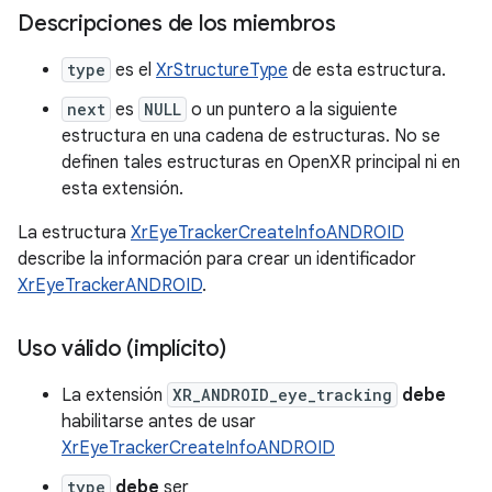
Descripciones de los miembros
type
es el
XrStructureType
de esta estructura.
next
es
NULL
o un puntero a la siguiente
estructura en una cadena de estructuras. No se
definen tales estructuras en OpenXR principal ni en
esta extensión.
La estructura
XrEyeTrackerCreateInfoANDROID
describe la información para crear un identificador
XrEyeTrackerANDROID
.
Uso válido (implícito)
La extensión
XR_ANDROID_eye_tracking
debe
habilitarse antes de usar
XrEyeTrackerCreateInfoANDROID
type
debe
ser