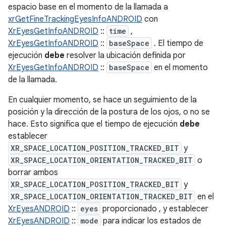
espacio base en el momento de la llamada a
xrGetFineTrackingEyesInfoANDROID
con
XrEyesGetInfoANDROID
::
time
,
XrEyesGetInfoANDROID
::
baseSpace
. El tiempo de
ejecución
debe
resolver la ubicación definida por
XrEyesGetInfoANDROID
::
baseSpace
en el momento
de la llamada.
En cualquier momento, se hace un seguimiento de la
posición y la dirección de la postura de los ojos, o no se
hace. Esto significa que el tiempo de ejecución
debe
establecer
XR_SPACE_LOCATION_POSITION_TRACKED_BIT
y
XR_SPACE_LOCATION_ORIENTATION_TRACKED_BIT
o
borrar ambos
XR_SPACE_LOCATION_POSITION_TRACKED_BIT
y
XR_SPACE_LOCATION_ORIENTATION_TRACKED_BIT
en el
XrEyesANDROID
::
eyes
proporcionado , y establecer
XrEyesANDROID
::
mode
para indicar los estados de