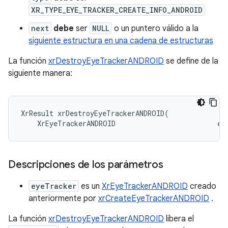
XR_TYPE_EYE_TRACKER_CREATE_INFO_ANDROID
next
debe
ser
NULL
o un puntero válido a la
siguiente estructura en una cadena de estructuras
La función
xrDestroyEyeTrackerANDROID
se define de la
siguiente manera:
XrResult xrDestroyEyeTrackerANDROID(

Descripciones de los parámetros
eyeTracker
es un
XrEyeTrackerANDROID
creado
anteriormente por
xrCreateEyeTrackerANDROID
.
La función
xrDestroyEyeTrackerANDROID
libera el