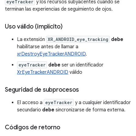
eyeTracker
y los recursos subyacentes cuando se
terminan las experiencias de seguimiento de ojos.
Uso válido (implícito)
La extensión
XR_ANDROID_eye_tracking
debe
habilitarse antes de llamar a
xrDestroyEyeTrackerANDROID
.
eyeTracker
debe
ser un identificador
XrEyeTrackerANDROID
válido
Seguridad de subprocesos
El acceso a
eyeTracker
y a cualquier identificador
secundario
debe
sincronizarse de forma externa.
Códigos de retorno