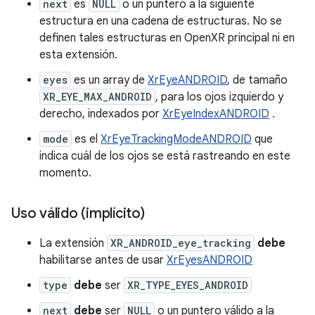
next
es
NULL
o un puntero a la siguiente
estructura en una cadena de estructuras. No se
definen tales estructuras en OpenXR principal ni en
esta extensión.
eyes
es un array de
XrEyeANDROID
, de tamaño
XR_EYE_MAX_ANDROID
, para los ojos izquierdo y
derecho, indexados por
XrEyeIndexANDROID
.
mode
es el
XrEyeTrackingModeANDROID
que
indica cuál de los ojos se está rastreando en este
momento.
Uso válido (implícito)
La extensión
XR_ANDROID_eye_tracking
debe
habilitarse antes de usar
XrEyesANDROID
type
debe
ser
XR_TYPE_EYES_ANDROID
next
debe
ser
NULL
o un puntero válido a la