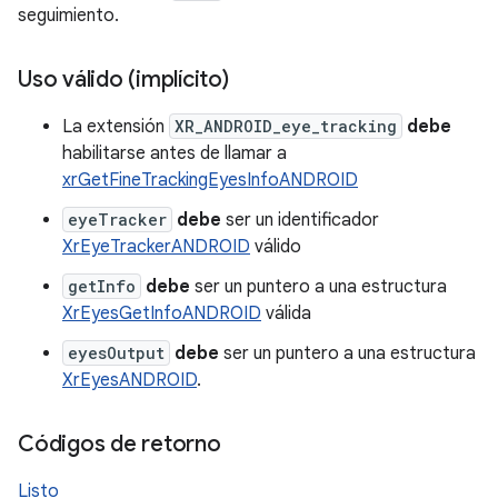
seguimiento.
Uso válido (implícito)
La extensión
XR_ANDROID_eye_tracking
debe
habilitarse antes de llamar a
xrGetFineTrackingEyesInfoANDROID
eyeTracker
debe
ser un identificador
XrEyeTrackerANDROID
válido
getInfo
debe
ser un puntero a una estructura
XrEyesGetInfoANDROID
válida
eyesOutput
debe
ser un puntero a una estructura
XrEyesANDROID
.
Códigos de retorno
Listo