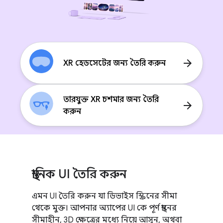
arrow_forward
XR হেডসেটের জন্য তৈরি করুন
তারযুক্ত XR চশমার জন্য তৈরি
arrow_forward
করুন
স্থানিক UI তৈরি করুন
এমন UI তৈরি করুন যা ডিভাইস স্ক্রিনের সীমা
থেকে মুক্ত। আপনার অ্যাপের UI কে পূর্ণ স্থানের
সীমাহীন, 3D ক্ষেত্রের মধ্যে নিয়ে আসুন, অথবা