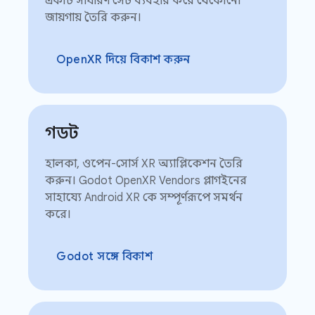
একটি সাধারণ সেট ব্যবহার করে যেকোনো
জায়গায় তৈরি করুন।
OpenXR দিয়ে বিকাশ করুন
গডট
হালকা, ওপেন-সোর্স XR অ্যাপ্লিকেশন তৈরি
করুন। Godot OpenXR Vendors প্লাগইনের
সাহায্যে Android XR কে সম্পূর্ণরূপে সমর্থন
করে।
Godot সঙ্গে বিকাশ