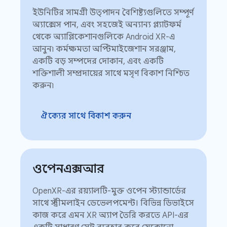
ইউনিটির সামগ্রী উত্পাদন বৈশিষ্ট্যগুলিতে সম্পূর্ণ
অ্যাক্সেস পান, এবং সহজেই অন্যান্য প্ল্যাটফর্ম
থেকে অ্যাপ্লিকেশানগুলিকে Android XR-এ
আনুন৷ কর্মক্ষমতা অপ্টিমাইজেশান সরঞ্জাম,
একটি বড় সম্পদের দোকান, এবং একটি
শক্তিশালী সম্প্রদায়ের সাথে মসৃণ বিকাশ নিশ্চিত
করুন৷
ঐক্যের সাথে বিকাশ করুন
ওপেনএক্সআর
OpenXR-এর রয়্যালটি-মুক্ত ওপেন স্ট্যান্ডার্ডের
সাথে স্ট্রীমলাইন ডেভেলপমেন্ট। বিভিন্ন ডিভাইসে
কাজ করে এমন XR অ্যাপ তৈরি করতে API-এর