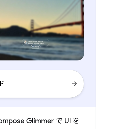
ド
arrow_forward
ompose Glimmer で UI を