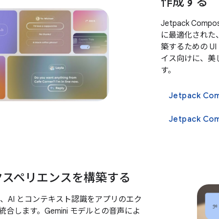
作成する
Jetpack Com
に最適化された、拡
築するための U
イス向けに、美し
す。
Jetpack C
クスペリエンスを構築する
に、AI とコンテキスト認識をアプリのエク
合します。Gemini モデルとの音声によ