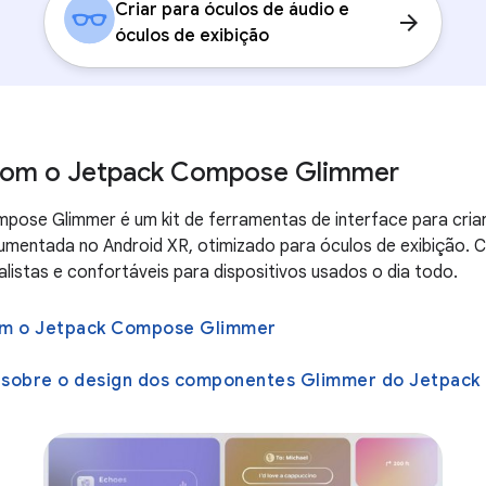
Criar para óculos de áudio e
arrow_forward
óculos de exibição
 com o Jetpack Compose Glimmer
pose Glimmer é um kit de ferramentas de interface para criar
umentada no Android XR, otimizado para óculos de exibição. C
alistas e confortáveis para dispositivos usados o dia todo.
com o Jetpack Compose Glimmer
s sobre o design dos componentes Glimmer do Jetpac