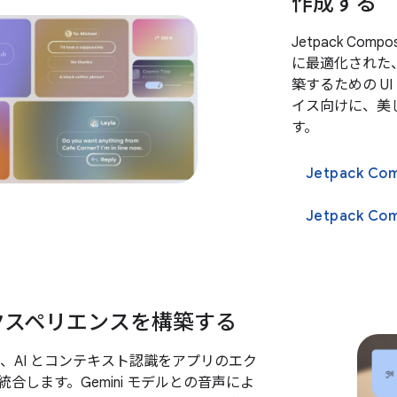
作成する
Jetpack Com
に最適化された、拡
築するための U
イス向けに、美し
す。
Jetpack C
クスペリエンスを構築する
に、AI とコンテキスト認識をアプリのエク
合します。Gemini モデルとの音声によ