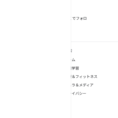
X
@AndroidDev を X でフォロ
ー
ANDROID の詳細
探索
Android
ゲーム
エンタープライズ向け Android
機械学習
セキュリティ
健康＆フィットネス
ソース
カメラ＆メディア
ニュース
プライバシー
ブログ
5G
ポッドキャスト