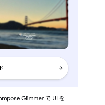
ド
arrow_forward
ompose Glimmer で UI を