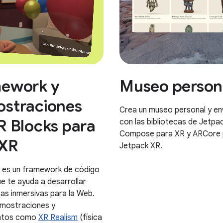
ework y
Museo person
straciones
Crea un museo personal y en
R Blocks para
con las bibliotecas de Jetpa
Compose para XR y ARCore 
XR
Jetpack XR.
 es un framework de código
ue te ayuda a desarrollar
ias inmersivas para la Web.
emostraciones y
ntos como
XR Realism
(física