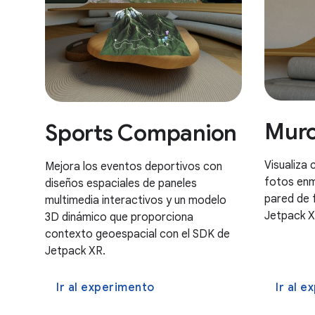
Muro
Sports Companion
Visualiza
Mejora los eventos deportivos con
fotos enm
diseños espaciales de paneles
pared de 
multimedia interactivos y un modelo
Jetpack X
3D dinámico que proporciona
contexto geoespacial con el SDK de
Jetpack XR.
Ir al experimento
Ir al 